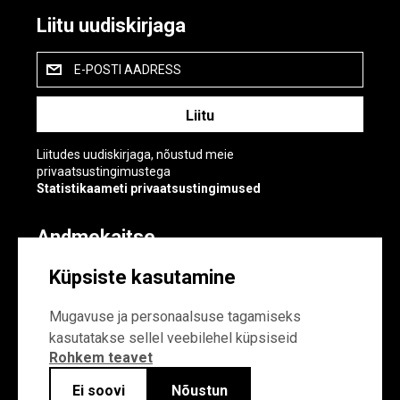
Liitu uudiskirjaga
E-POSTI AADRESS
Liitudes uudiskirjaga, nõustud meie
privaatsustingimustega
Statistikaameti privaatsustingimused
Andmekaitse
Andmekaitse
Küpsiste kasutamine
Küpsiste sätted
Mugavuse ja personaalsuse tagamiseks
kasutatakse sellel veebilehel küpsiseid
Rohkem teavet
Ei soovi
Nõustun