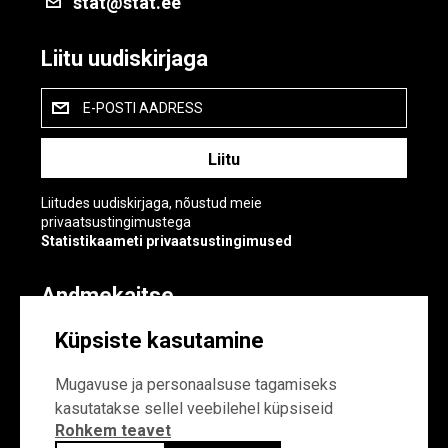
stat@stat.ee
Liitu uudiskirjaga
E-POSTI AADRESS
Liitudes uudiskirjaga, nõustud meie
privaatsustingimustega
Statistikaameti privaatsustingimused
Andmekaitse
Andmekaitse
Küpsiste kasutamine
Küpsiste sätted
Mugavuse ja personaalsuse tagamiseks
kasutatakse sellel veebilehel küpsiseid
Rohkem teavet