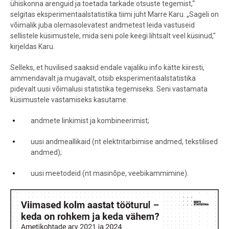
ühiskonna arenguid ja toetada tarkade otsuste tegemist,“
selgitas eksperimentaalstatistika tiimi juht Marre Karu. „Sageli on
võimalik juba olemasolevatest andmetest leida vastuseid
sellistele küsimustele, mida seni pole keegi lihtsalt veel küsinud,"
kirjeldas Karu.
Selleks, et huvilised saaksid endale vajaliku info kätte kiiresti,
ammendavalt ja mugavalt, otsib eksperimentaalstatistika
pidevalt uusi võimalusi statistika tegemiseks. Seni vastamata
küsimustele vastamiseks kasutame:
andmete linkimist ja kombineerimist;
uusi andmeallikaid (nt elektritarbimise andmed, tekstilised
andmed);
uusi meetodeid (nt masinõpe, veebikammimine).