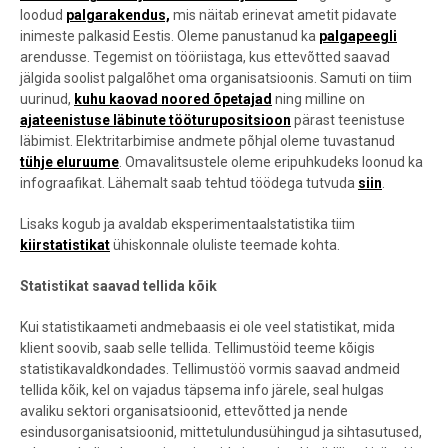
loodud
palgarakendus,
mis näitab erinevat ametit pidavate
inimeste palkasid Eestis. Oleme panustanud ka
palgapeegli
arendusse. Tegemist on tööriistaga, kus ettevõtted saavad
jälgida soolist palgalõhet oma organisatsioonis. Samuti on tiim
uurinud,
kuhu kaovad noored õpetajad
ning milline on
ajateenistuse läbinute tööturupositsioon
pärast teenistuse
läbimist.
Elektritarbimise andmete põhjal oleme tuvastanud
tühje eluruume
.
Omavalitsustele oleme eripuhkudeks loonud ka
infograafikat. Lähemalt saab tehtud töödega tutvuda
siin
.
Lisaks kogub ja avaldab eksperimentaalstatistika tiim
kiirstatistikat
ühiskonnale oluliste teemade kohta.
Statistikat saavad tellida kõik
Kui statistikaameti andmebaasis ei ole veel statistikat, mida
klient soovib, saab selle tellida. Tellimustöid teeme kõigis
statistikavaldkondades. Tellimustöö vormis saavad andmeid
tellida kõik, kel on vajadus täpsema info järele, seal hulgas
avaliku sektori organisatsioonid, ettevõtted ja nende
esindusorganisatsioonid, mittetulundusühingud ja sihtasutused,