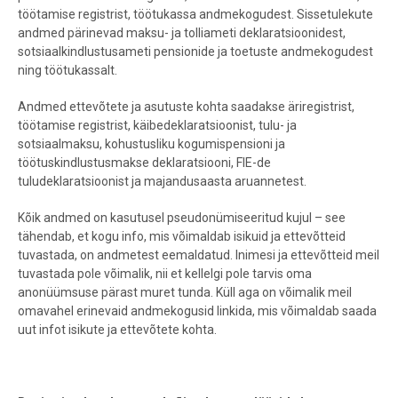
töötamise registrist, töötukassa andmekogudest. Sissetulekute
andmed pärinevad maksu- ja tolliameti deklaratsioonidest,
sotsiaalkindlustusameti pensionide ja toetuste andmekogudest
ning töötukassalt.
Andmed ettevõtete ja asutuste kohta saadakse äriregistrist,
töötamise registrist, käibedeklaratsioonist, tulu- ja
sotsiaalmaksu, kohustusliku kogumispensioni ja
töötuskindlustusmakse deklaratsiooni, FIE-de
tuludeklaratsioonist ja majandusaasta aruannetest.
Kõik andmed on kasutusel pseudonümiseeritud kujul – see
tähendab, et kogu info, mis võimaldab isikuid ja ettevõtteid
tuvastada, on andmetest eemaldatud. Inimesi ja ettevõtteid meil
tuvastada pole võimalik, nii et kellelgi pole tarvis oma
anonüümsuse pärast muret tunda. Küll aga on võimalik meil
omavahel erinevaid andmekogusid linkida, mis võimaldab saada
uut infot isikute ja ettevõtete kohta.