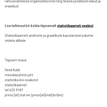
rahvusvahelised organisatsioonid ning teised juriidilised isikud ja
eraisikud.
Loe tellimustöö kohta täpsemalt
statistikaameti veebist
.
Statistikaameti andmete ja graafikute kasutamisel palume
viidata allikale.
Täpsem teave:
Heidi Kukk
meediasuhete juht
statistika levi osakond
statistikaamet
tel 625 9181
press
[at]
stat.ee
(press[at]stat[dot]ee)