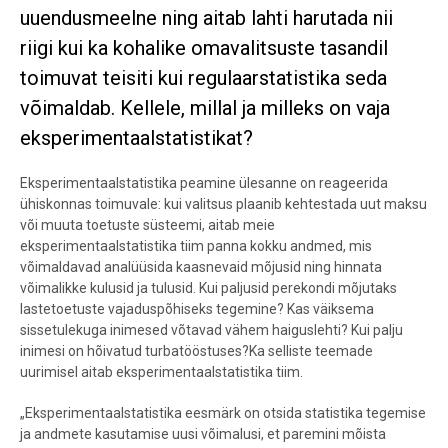
uuendusmeelne ning aitab lahti harutada nii
riigi kui ka kohalike omavalitsuste tasandil
toimuvat teisiti kui regulaarstatistika seda
võimaldab. Kellele, millal ja milleks on vaja
eksperimentaalstatistikat?
Eksperimentaalstatistika peamine
ülesanne on reageerida
ühiskonnas toimuvale: kui valitsus plaanib kehtestada uut maksu
või muuta toetuste süsteemi, aitab meie
eksperimentaalstatistika tiim panna kokku andmed, mis
võimaldavad analüüsida kaasnevaid mõjusid ning hinnata
võimalikke kulusid ja tulusid. Kui paljusid perekondi mõjutaks
lastetoetuste vajaduspõhiseks tegemine? Kas väiksema
sissetulekuga inimesed võtavad vähem haiguslehti? Kui palju
inimesi on hõivatud turbatööstuses?Ka selliste teemade
uurimisel aitab eksperimentaalstatistika tiim.
„Eksperimentaalstatistika eesmärk on otsida statistika tegemise
ja andmete kasutamise uusi võimalusi, et paremini mõista