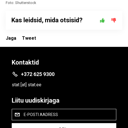
Foto: Shutterstock
Kas leidsid, mida otsisid?
Jaga
Tweet
Kontaktid
+372 625 9300
stat
[at]
stat.ee
Liitu uudiskirjaga
E-POSTI AADRESS