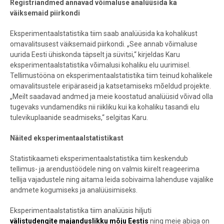
Registriandmed annavad võimaluse analüüsida ka
väiksemaid piirkondi
Eksperimentaalstatistika tiim saab analüüsida ka kohalikust
omavalitsusest väiksemaid piirkondi. „See annab võimaluse
uurida Eesti ühiskonda täpselt ja süvitsi,“ kirjeldas Karu
eksperimentaalstatistika võimalusi kohaliku elu uurimisel.
Tellimustööna on eksperimentaalstatistika tiim teinud kohalikele
omavalitsustele eripäraseid ja katsetamiseks mõeldud projekte.
„Meilt saadavad andmed ja meie koostatud analüüsid võivad olla
tugevaks vundamendiks nii riikliku kui ka kohaliku tasandi elu
tulevikuplaanide seadmiseks,“ selgitas Karu.
Näited eksperimentaalstatistikast
Statistikaameti eksperimentaalstatistika tiim keskendub
tellimus- ja arendustöödele ning on valmis kiirelt reageerima
tellija vajadustele ning aitama leida sobivaima lahenduse vajalike
andmete kogumiseks ja analüüsimiseks.
Eksperimentaalstatistika tiim analüüsis hiljuti
välistudengite majanduslikku mõju Eestis
ning meie abiga on