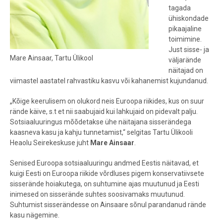
tagada
ühiskondade
pikaajaline
toimimine.
Just sisse- ja
Mare Ainsaar, Tartu Ülikool
väljarände
näitajad on
viimastel aastatel rahvastiku kasvu või kahanemist kujundanud.
„Kõige keerulisem on olukord neis Euroopa riikides, kus on suur
rände käive, s.t et nii saabujaid kui lahkujaid on pidevalt palju.
Sotsiaaluuringus mõõdetakse ühe näitajana sisserändega
kaasneva kasu ja kahju tunnetamist,“ selgitas Tartu Ülikooli
Heaolu Seirekeskuse juht
Mare Ainsaar
.
Senised Euroopa sotsiaaluuringu andmed Eestis näitavad, et
kuigi Eesti on Euroopa riikide võrdluses pigem konservatiivsete
sisserände hoiakutega, on suhtumine ajas muutunud ja Eesti
inimesed on sisserände suhtes soosivamaks muutunud.
Suhtumist sisserändesse on Ainsaare sõnul parandanud rände
kasu nägemine.