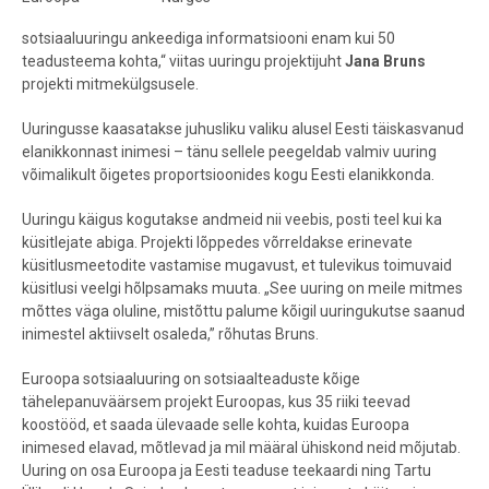
sotsiaaluuringu ankeediga informatsiooni enam kui 50
teadusteema kohta,“ viitas uuringu projektijuht
Jana Bruns
projekti mitmekülgsusele.
Uuringusse kaasatakse juhusliku valiku alusel Eesti täiskasvanud
elanikkonnast inimesi – tänu sellele peegeldab valmiv uuring
võimalikult õigetes proportsioonides kogu Eesti elanikkonda.
Uuringu käigus kogutakse andmeid nii veebis, posti teel kui ka
küsitlejate abiga. Projekti lõppedes võrreldakse erinevate
küsitlusmeetodite vastamise mugavust, et tulevikus toimuvaid
küsitlusi veelgi hõlpsamaks muuta. „See uuring on meile mitmes
mõttes väga oluline, mistõttu palume kõigil uuringukutse saanud
inimestel aktiivselt osaleda,” rõhutas Bruns.
Euroopa sotsiaaluuring on sotsiaalteaduste kõige
tähelepanuväärsem projekt Euroopas, kus 35 riiki teevad
koostööd, et saada ülevaade selle kohta, kuidas Euroopa
inimesed elavad, mõtlevad ja mil määral ühiskond neid mõjutab.
Uuring on osa Euroopa ja Eesti teaduse teekaardi ning Tartu