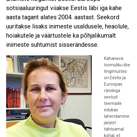
sotsiaaluuringut viiakse Eestis läbi iga kahe
aasta tagant alates 2004. aastast. Seekord
uuritakse lisaks inimeste usaldusele, heaolule,
hoiakutele ja väärtustele ka põhjalikumalt
inimeste suhtumist sisserändesse.
Kahaneva
loomuliku iibe
tingimustes
on Eestis ja
Euroopas
rändega
seotud
teemade
edukas
lahendamine
järjest
tähtsamal
kohal, et