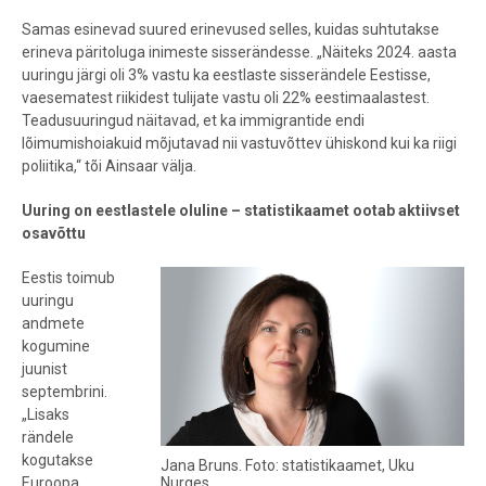
Samas esinevad suured erinevused selles, kuidas suhtutakse
erineva päritoluga inimeste sisserändesse. „Näiteks 2024. aasta
uuringu järgi oli 3% vastu ka eestlaste sisserändele Eestisse,
vaesematest riikidest tulijate vastu oli 22% eestimaalastest.
Teadusuuringud näitavad, et ka immigrantide endi
lõimumishoiakuid mõjutavad nii vastuvõttev ühiskond kui ka riigi
poliitika,“ tõi Ainsaar välja.
Uuring on eestlastele oluline – statistikaamet ootab aktiivset
osavõttu
Eestis toimub
uuringu
andmete
kogumine
juunist
septembrini.
„Lisaks
rändele
kogutakse
Jana Bruns. Foto: statistikaamet, Uku
Nurges
Euroopa