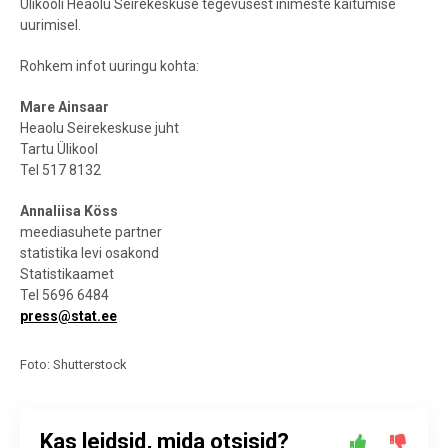
Ülikooli Heaolu Seirekeskuse tegevusest inimeste käitumise
uurimisel.
Rohkem infot uuringu kohta:
Mare Ainsaar
Heaolu Seirekeskuse juht
Tartu Ülikool
Tel 517 8132
Annaliisa Köss
meediasuhete partner
statistika levi osakond
Statistikaamet
Tel 5696 6484
press@stat.ee
Foto: Shutterstock
Kas leidsid, mida otsisid?