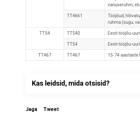
vanuserühm, eluk
TT4661
Tööjõud, hõivatu
rühma (sugu, va
TT54
TT540
Eesti tööjõu-uur
TT54
Eesti tööjõu-uu
TT467
TT467
15-74-aastaste h
Kas leidsid, mida otsisid?
Jaga
Tweet