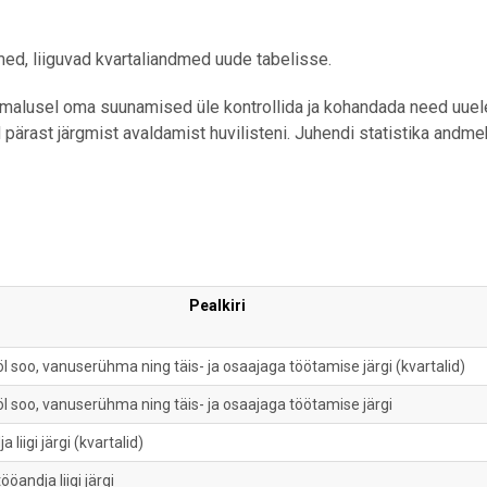
dmed, liiguvad kvartaliandmed uude tabelisse.
imalusel oma suunamised üle kontrollida ja kohandada need uuel
ärast järgmist avaldamist huvilisteni. Juhendi statistika andm
Pealkiri
l soo, vanuserühma ning täis- ja osaajaga töötamise järgi (kvartalid)
l soo, vanuserühma ning täis- ja osaajaga töötamise järgi
 liigi järgi (kvartalid)
ööandja liigi järgi