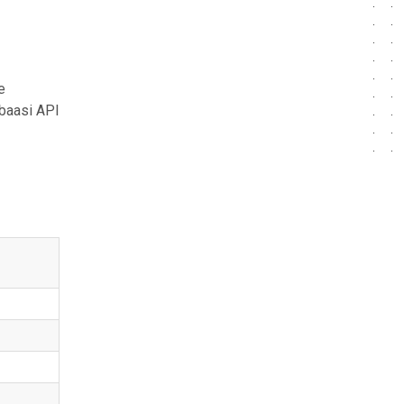
e
ebaasi API