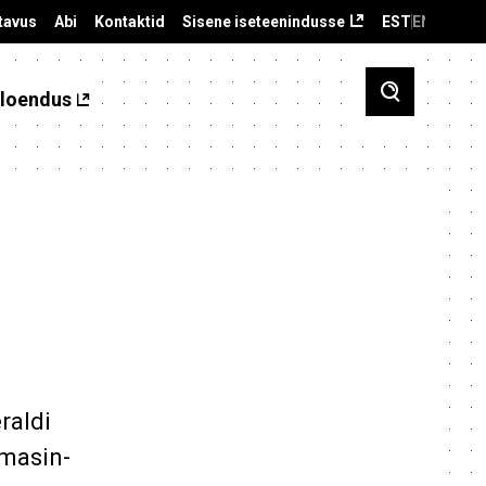
tavus
Abi
Kontaktid
Sisene iseteenindusse
EST
ENG
loendus
raldi
-masin-