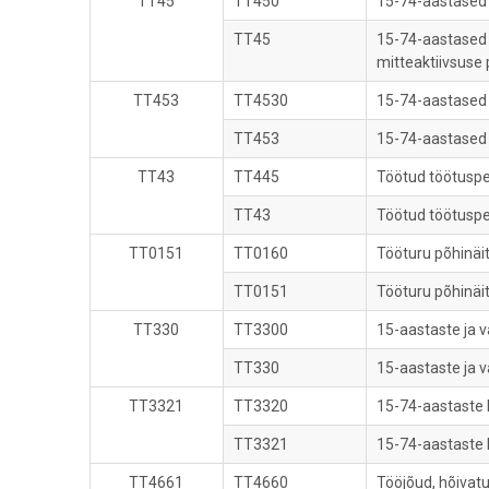
TT45
TT450
15-74-aastased m
TT45
15-74-aastased 
mitteaktiivsuse 
TT453
TT4530
15-74-aastased m
TT453
15-74-aastased 
TT43
TT445
Töötud töötusper
TT43
Töötud töötusper
TT0151
TT0160
Tööturu põhinäit
TT0151
Tööturu põhinäi
TT330
TT3300
15-aastaste ja 
TT330
15-aastaste ja 
TT3321
TT3320
15-74-aastaste h
TT3321
15-74-aastaste h
TT4661
TT4660
Tööjõud, hõivatu