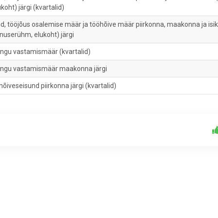
oht) järgi (kvartalid)
d, tööjõus osalemise määr ja tööhõive määr piirkonna, maakonna ja isi
nuserühm, elukoht) järgi
ingu vastamismäär (kvartalid)
ringu vastamismäär maakonna järgi
õiveseisund piirkonna järgi (kvartalid)