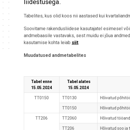
liidestusega.
Tabelites, kus olid koos nii aastased kui kvartalian
Soovitame rakendusliidese kasutajatel esimesel võ
andmebaasile vastavaks, sest muidu ei jõua andmed p
kasutamise kohta leiab
siit
.
Muudatused andmetabelites
Tabel enne
Tabel alates
15.05.2024
15.05.2024
TT0150
TT0130
Hõivatud põhitöö
TT0150
Hõivatud põhitöö
TT206
TT2060
Hõivatud tööandja
TT206
Hõivatud soo ja t