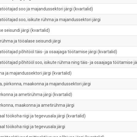
atöötajad soo ja majandussektori järgi (kvartalid)
atöötajad soo, isikute rühma ja majandussektori järgi
 seisundi järgi (kvartalid)
 rühma ja tööalase seisundi järgi
atöötajad põhitööl täis- ja osaajaga töötamise järgi (kvartalid)
atöötajad põhitööl soo, isikute rühma ning täis- ja osaajaga töötamise jä
na ja majandussektori järgi (kvartalid)
a, piirkonna, maakonna ja majandussektori järgi
irkonna ja ametirühma järgi (kvartalid)
iirkonna, maakonna ja ametirühma järgi
l töökoha riigi ja tegevusala järgi (kvartalid)
al töökoha riigi ja tegevusala järgi