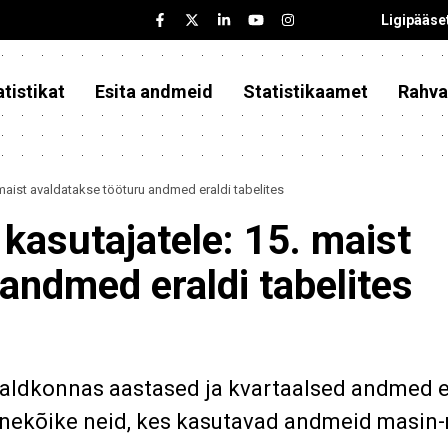
Ligipääse
tistikat
Esita andmeid
Statistikaamet
Rahva
 maist avaldatakse tööturu andmed eraldi tabelites
 kasutajatele: 15. maist
andmed eraldi tabelites
valdkonnas aastased ja kvartaalsed andmed e
nekõike neid, kes kasutavad andmeid masin