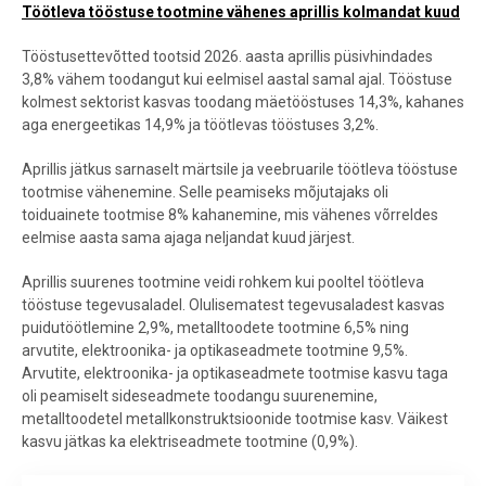
Töötleva tööstuse tootmine vähenes aprillis kolmandat kuud
Tööstusettevõtted tootsid 2026. aasta aprillis püsivhindades
3,8% vähem toodangut kui eelmisel aastal samal ajal. Tööstuse
kolmest sektorist kasvas toodang mäetööstuses 14,3%, kahanes
aga energeetikas 14,9% ja töötlevas tööstuses 3,2%.
Aprillis jätkus sarnaselt märtsile ja veebruarile töötleva tööstuse
tootmise vähenemine. Selle peamiseks mõjutajaks oli
toiduainete tootmise 8% kahanemine, mis vähenes võrreldes
eelmise aasta sama ajaga neljandat kuud järjest.
Aprillis suurenes tootmine veidi rohkem kui pooltel töötleva
tööstuse tegevusaladel. Olulisematest tegevusaladest kasvas
puidutöötlemine 2,9%, metalltoodete tootmine 6,5% ning
arvutite, elektroonika- ja optikaseadmete tootmine 9,5%.
Arvutite, elektroonika- ja optikaseadmete tootmise kasvu taga
oli peamiselt sideseadmete toodangu suurenemine,
metalltoodetel metallkonstruktsioonide tootmise kasv. Väikest
kasvu jätkas ka elektriseadmete tootmine (0,9%).
Töötleva tööstuse tööstustoodangu mahu muutus võrreldes eelmise