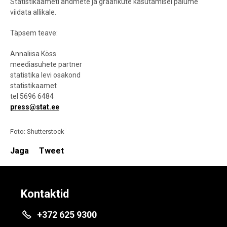
Statistikaameti andmete ja graafikute kasutamisel palume
viidata allikale.
Täpsem teave:
Annaliisa Köss
meediasuhete partner
statistika levi osakond
statistikaamet
tel 5696 6484
press@stat.ee
Foto: Shutterstock
Jaga
Tweet
Kontaktid
+372 625 9300