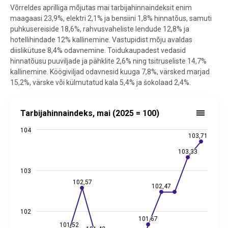
Võrreldes aprilliga mõjutas mai tarbijahinnaindeksit enim
maagaasi 23,9%, elektri 2,1% ja bensiini 1,8% hinnatõus, samuti
puhkusereiside 18,6%, rahvusvaheliste lendude 12,8% ja
hotellihindade 12% kallinemine. Vastupidist mõju avaldas
diislikütuse 8,4% odavnemine. Toidukaupadest vedasid
hinnatõusu puuviljade ja pähklite 2,6% ning tsitruseliste 14,7%
kallinemine. Köögiviljad odavnesid kuuga 7,8%, värsked marjad
15,2%, värske või külmutatud kala 5,4% ja šokolaad 2,4%.
Tarbijahinnaindeks, mai (2025 = 100)
Tarbijahinnaindeks, mai (2025 = 100)
Line chart with 13 data points.
104
Allikas: statistikaamet
103,71
103,71
View as data table, Tarbijahinnaindeks, mai (2025 = 100)
103,33
103,33
The chart has 1 X axis displaying categories.
The chart has 2 Y axes displaying values, and values.
103
102,57
102,57
102,47
102,47
102
101,67
101,67
101,52
101,52