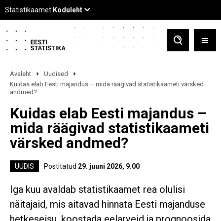
Avaleht
Uudised
Kuidas elab Eesti majandus – mida räägivad statistikaameti värsked
andmed?
Kuidas elab Eesti majandus –
mida räägivad statistikaameti
värsked andmed?
UUDIS
Postitatud
29. juuni 2026, 9.00
Iga kuu avaldab statistikaamet rea olulisi
näitajaid, mis aitavad hinnata Eesti majanduse
hetkeseisu, koostada eelarveid ja prognoosida