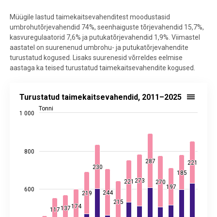
Müügile lastud taimekaitsevahenditest moodustasid
umbrohutõrjevahendid 74%, seenhaiguste tõrjevahendid 15,7%,
kasvuregulaatorid 7,6% ja putukatõrjevahendid 1,9%. Viimastel
aastatel on suurenenud umbrohu- ja putukatõrjevahendite
turustatud kogused. Lisaks suurenesid võrreldes eelmise
aastaga ka teised turustatud taimekaitsevahendite kogused.
Turustatud taimekaitsevahendid, 2011–2025
Turustatud taimekaitsevahendid, 2011–2025
Bar chart with 2 data series.
Tonni
1 000
Allikas: statistikaamet
View as data table, Turustatud taimekaitsevahendid, 2011–2025
The chart has 1 X axis displaying categories.
The chart has 2 Y axes displaying Tonni, and values.
800
287
287
221
221
230
230
185
185
273
273
221
221
270
270
197
197
600
244
244
219
219
215
215
174
174
137
137
117
117