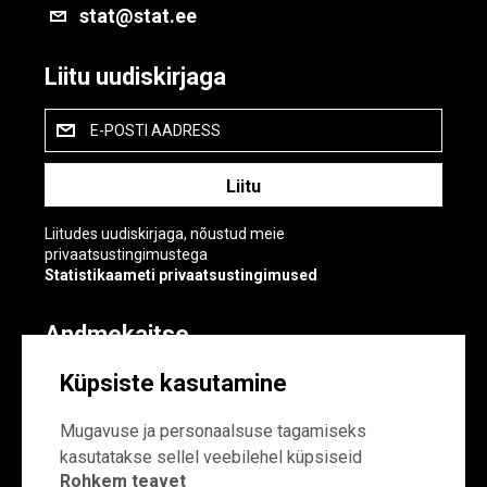
stat@stat.ee
Liitu uudiskirjaga
E-POSTI AADRESS
Liitudes uudiskirjaga, nõustud meie
privaatsustingimustega
Statistikaameti privaatsustingimused
Andmekaitse
Andmekaitse
Küpsiste kasutamine
Küpsiste sätted
Mugavuse ja personaalsuse tagamiseks
kasutatakse sellel veebilehel küpsiseid
Rohkem teavet