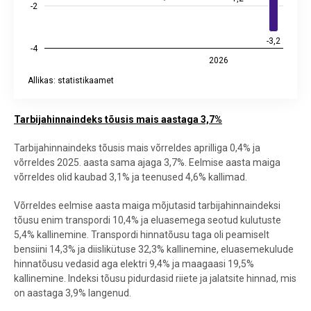
-2
-3,2
-3,2
-4
2026
Allikas: statistikaamet
End of interactive chart.
Tarbijahinnaindeks tõusis mais aastaga 3,7%
Tarbijahinnaindeks tõusis mais võrreldes aprilliga 0,4% ja
võrreldes 2025. aasta sama ajaga 3,7%. Eelmise aasta maiga
võrreldes olid kaubad 3,1% ja teenused 4,6% kallimad.
Võrreldes eelmise aasta maiga mõjutasid tarbijahinnaindeksi
tõusu enim transpordi 10,4% ja eluasemega seotud kulutuste
5,4% kallinemine. Transpordi hinnatõusu taga oli peamiselt
bensiini 14,3% ja diislikütuse 32,3% kallinemine, eluasemekulude
hinnatõusu vedasid aga elektri 9,4% ja maagaasi 19,5%
kallinemine. Indeksi tõusu pidurdasid riiete ja jalatsite hinnad, mis
on aastaga 3,9% langenud.