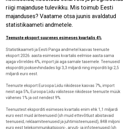
riigi majanduse tulevikku. Mis toimub Eesti
majanduses? Vaatame otsa juunis avaldatud
statistikaameti andmetele.
Teenuste eksport suurenes esimeses kvartalis 4%
Statistikaameti ja Eesti Panga andmetel kasvas teenuste
eksport 2026. aasta esimeses kvartalis eelmise aasta sama
ajaga võrreldes 4%, import jäi aga samale tasemele. Teenuseid
eksporditi jooksevhindades ligi 3,3 miljardi ning imporditi ligi 2,5
miljardi euro eest.
Teenuste eksport Euroopa Liidu riikidesse kasvas 7%, import
neist aga 5%, Euroopa Liidu välistesse riikidesse teenuste müük
vähenes 1% ja ost nendest 9%.
Teenustest eksporditi esimeses kvartalis enim ehk 1,1 miljardi
euro eest muid äriteenuseid (sh muid ettevõtlust abistavaid
teenuseid, reklaamiteenuseid ja juhtimisteenuseid), 848 miljoni
euro eest telekommunikatsiooni-, arvuti- ja infoteenuseid (sh