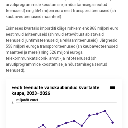
arvutiprogrammide koostamise ja nõustamisega seotud
teenuseid) ning 564 miljoni euro eest transporditeenuseid (sh
kaubaveoteenuseid maanteel).
Esimeses kvartalis imporditi kõige rohkem ehk 868 miljoni euro
eest muid äriteenuseid (sh muid ettevõtlust abistavaid
teenuseid, juhtimisteenuseid ja reklaamiteenuseid). Järgnesid
558 miljoni euroga transporditeenused (sh kaubaveoteenused
maanteel ja merel) ning 526 miljoni euroga
telekommunikatsiooni-, arvuti- ja infoteenused (sh
arvutiprogrammide koostamise ja nõustamisega seotud
teenused).
Eesti teenuste väliskaubandus kvartalite kaupa, 2023–2026
Eesti teenuste väliskaubandus kvartalite
Line chart with 3 lines.
kaupa, 2023–2026
Allikas: statistikaamet
miljardit eurot
4
View as data table, Eesti teenuste väliskaubandus kvartalite kaup
The chart has 1 X axis displaying categories.
The chart has 2 Y axes displaying miljardit eurot, and values.