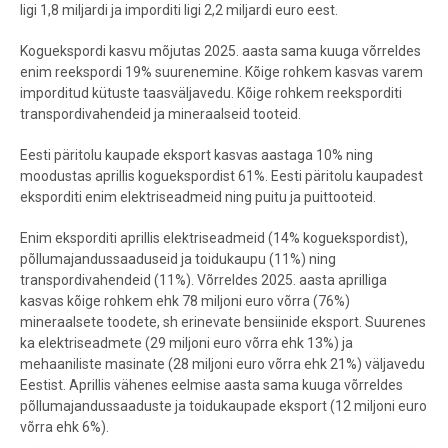
ligi 1,8 miljardi ja imporditi ligi 2,2 miljardi euro eest.
Koguekspordi kasvu mõjutas 2025. aasta sama kuuga võrreldes
enim reekspordi 19% suurenemine. Kõige rohkem kasvas varem
imporditud kütuste taasväljavedu. Kõige rohkem reeksporditi
transpordivahendeid ja mineraalseid tooteid.
Eesti päritolu kaupade eksport kasvas aastaga 10% ning
moodustas aprillis koguekspordist 61%. Eesti päritolu kaupadest
eksporditi enim elektriseadmeid ning puitu ja puittooteid.
Enim eksporditi aprillis elektriseadmeid (14% koguekspordist),
põllumajandussaaduseid ja toidukaupu (11%) ning
transpordivahendeid (11%). Võrreldes 2025. aasta aprilliga
kasvas kõige rohkem ehk 78 miljoni euro võrra (76%)
mineraalsete toodete, sh erinevate bensiinide eksport. Suurenes
ka elektriseadmete (29 miljoni euro võrra ehk 13%) ja
mehaaniliste masinate (28 miljoni euro võrra ehk 21%) väljavedu
Eestist. Aprillis vähenes eelmise aasta sama kuuga võrreldes
põllumajandussaaduste ja toidukaupade eksport (12 miljoni euro
võrra ehk 6%).