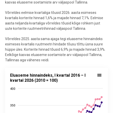
kasvas eluaseme soetamiste arv väljaspool Tallinna.
Võrreldes eelmise kvartaliga tõusid 2026. aasta esimeses
kvartalis korterite hinnad 1,6% ja majade hinnad 7,1%. Eelmise
aasta neljanda kvartaliga võrreldes tõusid kõige rohkem just
uute korterite ruutmeetrihinnad väljaspool Tallinna.
Võrreldes 2025. aasta sama ajaga tegi eluaseme hinnaindeks
esimeses kvartalis ruutmeetri hindade tõusu tõttu üsna suure
hüppe üles. Korterite hinnad tõusid 6,9% ja majade hinnad 3,9%.
Eelkõige kasvas eluaseme soetamiste arv väljaspool Tallinna,
Tallinnas aga vähenes veidi.
Eluaseme hinnaindeks, I kvartal 2016 – I kvartal 2026 (2010 = 100)
Eluaseme hinnaindeks, I kvartal 2016 – I
Line chart with 3 lines.
kvartal 2026 (2010 = 100)
Allikas: statistikaamet
400
The chart has 1 X axis displaying categories.
The chart has 2 Y axes displaying values, and values.
350