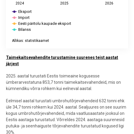
2024
2025
2026
Eksport
Import
Eesti päritolu kaupade eksport
Bilanss
Allikas: statistikaamet
End of interactive chart.
Taimekaitsevahendite turustamine suurenes teist aastat
järjest
2025. aastal turustati Eestis toimeaine kogusesse
ümberarvestatuna 853,7 tonni taimekaitsevahendeid, mis on
kümnendiku võrra rohkem kui eelneval aastal.
Eelmisel aastal turustati umbrohutõrjevahendeid 632 tonni ehk
üle 34,7 tonni rohkem kui 2024. aastal. Sealjuures on see suurim
kogus umbrohutõrjevahendeid, mida vaatlusaastate jooksul on
Eestis aastaga turustatud. Võrreldes 2024. aastaga suurenesid
putuka- ja seenhaiguste tõrjevahendite turustatud kogused ligi
30%.