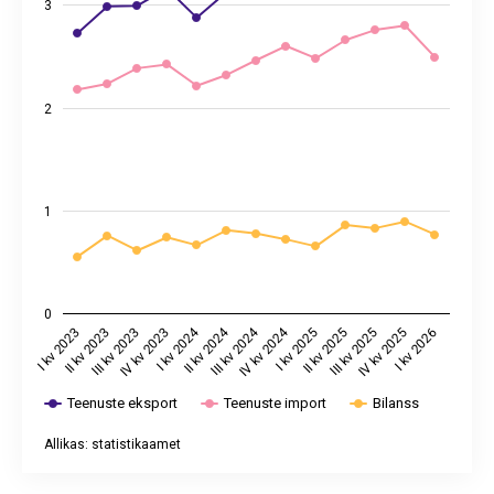
3
2
1
0
I kv 2024
II kv 2024
III kv 2024
IV kv 2024
I kv 2023
II kv 2023
III kv 2023
IV kv 2023
I kv 2025
II kv 2025
III kv 2025
IV kv 2025
I kv 2026
Teenuste eksport
Teenuste import
Bilanss
Allikas: statistikaamet
End of interactive chart.