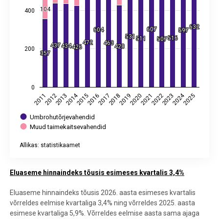
104
104
400
632
632
607
607
604
604
597
597
531
531
516
516
511
511
507
507
472
472
463
463
437
437
434
434
428
428
426
426
200
357
357
0
2014
2024
2013
2018
2023
2019
2015
2020
2025
2011
2016
2021
2012
2017
2022
Umbrohutõrjevahendid
Muud taimekaitsevahendid
Allikas: statistikaamet
End of interactive chart.
Eluaseme hinnaindeks tõusis esimeses kvartalis 3,4%
Eluaseme hinnaindeks tõusis 2026. aasta esimeses kvartalis
võrreldes eelmise kvartaliga 3,4% ning võrreldes 2025. aasta
esimese kvartaliga 5,9%. Võrreldes eelmise aasta sama ajaga