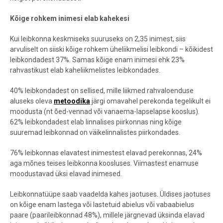
Kõige rohkem inimesi elab kahekesi
Kui leibkonna keskmiseks suuruseks on 2,35 inimest, siis
arvuliselt on siiski kõige rohkem üheliikmelisi leibkondi – kõikidest
leibkondadest 37%. Samas kõige enam inimesi ehk 23%
rahvastikust
elab kaheliikmelistes leibkondades.
40% leibkondadest on sellised, mille liikmed rahvaloenduse
aluseks oleva
metoodika
järgi omavahel perekonda tegelikult ei
moodusta (nt õed-vennad või vanaema-lapselapse kooslus).
62% leibkondadest elab linnalises piirkonnas ning kõige
suuremad leibkonnad on väikelinnalistes piirkondades.
76% leibkonnas elavatest inimestest elavad perekonnas, 24%
aga mõnes teises leibkonna koosluses. Viimastest enamuse
moodustavad üksi elavad inimesed.
Leibkonnatüüpe saab vaadelda kahes jaotuses. Üldises jaotuses
on kõige enam lastega või lastetuid abielus või vabaabielus
paare (paarileibkonnad 48%), millele järgnevad üksinda elavad