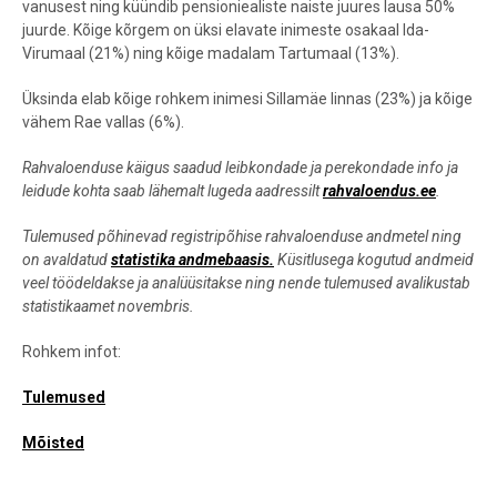
vanusest ning küündib pensioniealiste naiste juures lausa 50%
juurde. Kõige kõrgem on üksi elavate inimeste osakaal Ida-
Virumaal (21%) ning kõige madalam Tartumaal (13%).
Üksinda elab kõige rohkem inimesi Sillamäe linnas (23%) ja kõige
vähem Rae vallas (6%).
Rahvaloenduse käigus saadud leibkondade ja perekondade info ja
leidude kohta saab lähemalt lugeda aadressilt
rahvaloendus.ee
.
Tulemused põhinevad registripõhise rahvaloenduse andmetel
ning
on avaldatud
statistika andmebaasis.
Küsitlusega kogutud andmeid
veel töödeldakse ja analüüsitakse ning nende tulemused avalikustab
statistikaamet novembris.
Rohkem infot:
Tulemused
Mõisted