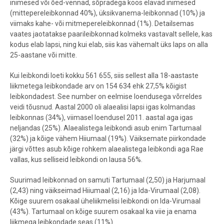
inimesed või õed-vennad, sõpradega koos elavad inimesed
(mittepereleibkonnad 40%), üksikvanema-leibkonnad (10%) ja
viimaks kahe- või mitmepereleibkonnad (1%). Detailsemas
vaates jaotatakse paarileibkonnad kolmeks vastavalt sellele, kas
kodus elab lapsi, ning kui elab, siis kas vähemalt üks laps on alla
25-aastane või mitte.
Kui leibkondi loeti kokku 561 655, siis sellest alla 18-aastaste
liikmetega leibkondade arv on 154 634 ehk 27,5% kõigist
leibkondadest. See number on eelmise loendusega võrreldes
veidi tõusnud. Aastal 2000 oli alaealisi lapsi igas kolmandas
leibkonnas (34%), viimasel loendusel 2011. aastal aga igas
neljandas (25%). Alaealistega leibkondi asub enim Tartumaal
(32%) ja kõige vähem Hiiumaal (19%). Väiksemate piirkondade
järgi võttes asub kõige rohkem alaealistega leibkondi aga Rae
vallas, kus selliseid leibkondi on lausa 56%.
Suurimad leibkonnad on samuti Tartumaal (2,50) ja Harjumaal
(2,43) ning väikseimad Hiiumaal (2,16) ja Ida-Virumaal (2,08).
Kõige suurem osakaal üheliikmelisi leibkondi on Ida-Virumaal
(43%). Tartumaal on kõige suurem osakaal ka viie ja enama
liikmega leibkondade seas (11%).