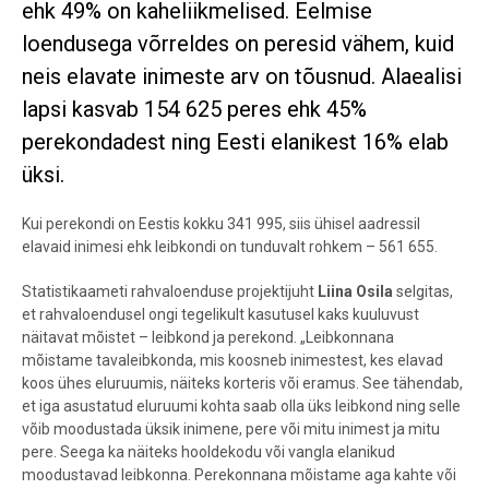
ehk 49% on kaheliikmelised. Eelmise
loendusega võrreldes on peresid vähem, kuid
neis elavate inimeste arv on tõusnud. Alaealisi
lapsi kasvab 154 625 peres ehk 45%
perekondadest ning Eesti elanikest 16% elab
üksi.
Kui perekondi on Eestis kokku 341 995, siis ühisel aadressil
elavaid inimesi ehk leibkondi on tunduvalt rohkem – 561 655.
Statistikaameti rahvaloenduse projektijuht
Liina Osila
selgitas,
et
rahvaloendusel ongi tegelikult kasutusel kaks kuuluvust
näitavat mõistet – leibkond ja perekond. „Leibkonnana
mõistame tavaleibkonda, mis koosneb inimestest, kes elavad
koos ühes eluruumis, näiteks korteris või eramus. See tähendab,
et iga asustatud eluruumi kohta saab olla üks leibkond ning selle
võib moodustada üksik inimene, pere või mitu inimest ja mitu
pere. Seega ka näiteks hooldekodu või vangla elanikud
moodustavad leibkonna. Perekonnana mõistame aga kahte või