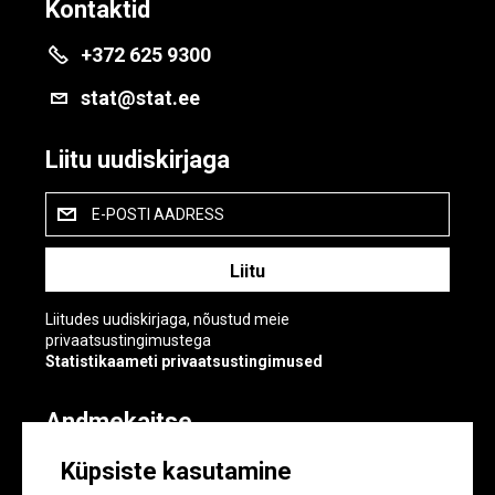
Kontaktid
+372 625 9300
stat@stat.ee
Liitu uudiskirjaga
E-POSTI AADRESS
Liitudes uudiskirjaga, nõustud meie
privaatsustingimustega
Statistikaameti privaatsustingimused
Andmekaitse
Andmekaitse
Küpsiste kasutamine
Küpsiste sätted