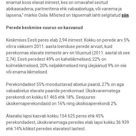
enamat koos elavat inimest, kes on omavahel seotud
abikaasadena, partneritena ehk vabaabieluga, või vanema ja
lapsena,“ märkis Osila. Mõisted on täpsemalt lahti selgitatud
siin
.
Perede keskmine suurus on kasvanud
Keskmises Eesti peres elab 2,94 inimest. Kokku on perede arv 5%
võrra väiksem 2011. aasta loenduse perede arvust, kuid
perekonnas elavate inimeste arv on tõusnud (2011. aastal oli see
2,74). Eesti peredest 49% on kaheliikmelised, 22% on
kolmeliikmelised, 20% neljaliikmelised ning ülejäänud 9% on viie
või enama liikmelised.
Perekondadest 55% moodustavad abielus paarid, 27% on aga
vabaabielus elavate paaride perekonnad. Üksikvanematega
perekondi on kokku 61 465 ehk 18%. Seejuures
üksikemaperekondasid on 16% ning üksikisaperekondi 2%.
Alaealisi lapsi kasvab kokku 154 625 peres ehk 45%
perekondadest, üksikvanemaga peredes elab lapsi kokku 36 939
ehk 14% kõikist peredes elavatest lastest.