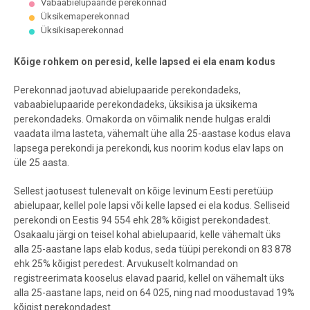
Vabaabielupaaride perekonnad
Üksikemaperekonnad
Üksikisaperekonnad
End of interactive chart.
Kõige rohkem on peresid, kelle lapsed ei ela enam kodus
Perekonnad jaotuvad abielupaaride perekondadeks,
vabaabielupaaride perekondadeks, üksikisa ja üksikema
perekondadeks. Omakorda on võimalik nende hulgas eraldi
vaadata ilma lasteta, vähemalt ühe alla 25-aastase kodus elava
lapsega perekondi ja perekondi, kus noorim kodus elav laps on
üle 25 aasta.
Sellest jaotusest tulenevalt on kõige levinum Eesti peretüüp
abielupaar, kellel pole lapsi või kelle lapsed ei ela kodus. Selliseid
perekondi on Eestis 94 554 ehk 28% kõigist perekondadest.
Osakaalu järgi on teisel kohal abielupaarid, kelle vähemalt üks
alla 25-aastane laps elab kodus, seda tüüpi perekondi on 83 878
ehk 25% kõigist peredest. Arvukuselt kolmandad on
registreerimata kooselus elavad paarid, kellel on vähemalt üks
alla 25-aastane laps, neid on 64 025, ning nad moodustavad 19%
kõigist perekondadest.