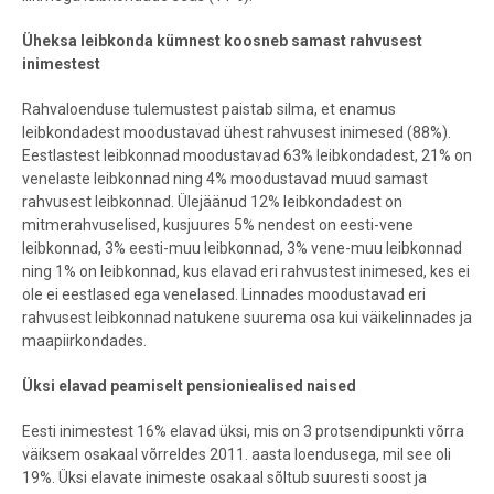
Üheksa leibkonda kümnest koosneb samast rahvusest
inimestest
Rahvaloenduse tulemustest paistab silma, et enamus
leibkondadest moodustavad ühest rahvusest inimesed (88%).
Eestlastest leibkonnad moodustavad 63% leibkondadest, 21% on
venelaste leibkonnad ning 4% moodustavad muud samast
rahvusest leibkonnad. Ülejäänud 12% leibkondadest on
mitmerahvuselised, kusjuures 5% nendest on eesti-vene
leibkonnad, 3% eesti-muu leibkonnad, 3% vene-muu leibkonnad
ning 1% on leibkonnad, kus elavad eri rahvustest inimesed, kes ei
ole ei eestlased ega venelased. Linnades moodustavad eri
rahvusest leibkonnad natukene suurema osa kui väikelinnades ja
maapiirkondades.
Üksi elavad peamiselt pensioniealised naised
Eesti inimestest 16% elavad üksi, mis on 3 protsendipunkti võrra
väiksem osakaal võrreldes 2011. aasta loendusega, mil see oli
19%. Üksi elavate inimeste osakaal sõltub suuresti soost ja