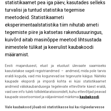
statistikaamet pea iga päev, kasutades selleks
turvalisi ja tuntud statistika tegemise
meetodeid. Statistikaameti
eksperimentaalstatistika tiim nihutab ameti
tegemiste piire ja katsetas rakendusuuringus,
kuivõrd aitab masinõppe meetod lihtsustada
inimestele tülikat ja keerulist kaubakoodi
määramist.
Eesti majandusest, elust ja eluolust ülevaate saamiseks
kasutatakse sageli registriandmed
– andmeid, mida pole tarvis
eraldi koguda, vaid mis kogunevad ise tegevuste käigus. Näiteks
kaupade ekspordi ja impordi kohta ei küsi statistikaamet
andmeid väliskaubandusega tegelevate ettevõtete käest eraldi,
vaid see info tuleb tollideklaratsioonidelt, kuhu ettevõtjad peavad
kaupade sissetoomisel ja väljaviimisel märkima
kaubakoodi
.
Vale kaubakood jõuab nii statistikasse kui ka riigieelarvesse