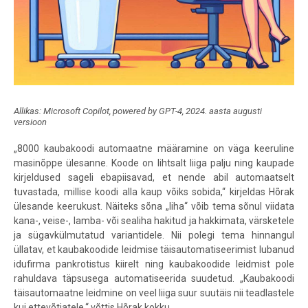
Allikas: Microsoft Copilot, powered by GPT-4, 2024. aasta augusti
versioon
„8000 kaubakoodi automaatne määramine on väga keeruline
masinõppe ülesanne. Koode on lihtsalt liiga palju ning kaupade
kirjeldused sageli ebapiisavad, et nende abil automaatselt
tuvastada, millise koodi alla kaup võiks sobida,“ kirjeldas Hõrak
ülesande keerukust. Näiteks sõna „liha“ võib tema sõnul viidata
kana-, veise-, lamba- või sealiha hakitud ja hakkimata, värsketele
ja sügavkülmutatud variantidele. Nii polegi tema hinnangul
üllatav, et kaubakoodide leidmise täisautomatiseerimist lubanud
idufirma pankrotistus kiirelt ning kaubakoodide leidmist pole
rahuldava täpsusega automatiseerida suudetud. „Kaubakoodi
täisautomaatne leidmine on veel liiga suur suutäis nii teadlastele
kui ettevõtjatele,“ võttis Hõrak kokku.