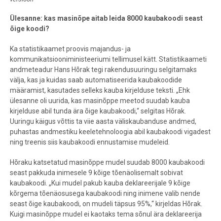
Ülesanne: kas masinõpe aitab leida 8000 kaubakoodi seast
õige koodi?
Ka statistikaamet proovis majandus- ja
kommunikatsiooniministeeriumi tellimusel kätt. Statistikaameti
andmeteadur Hans Hõrak tegi rakendusuuringu selgitamaks
välja, kas ja kuidas saab automatiseerida kaubakoodide
määramist, kasutades selleks kauba kirjelduse teksti. „Ehk
ülesanne oli uurida, kas masinõppe meetod suudab kauba
kirjelduse abil tunda ära õige kaubakoodi,“ selgitas Hõrak.
Uuringu käigus võttis ta viie aasta väliskaubanduse andmed,
puhastas andmestiku keeletehnoloogia abil kaubakoodi vigadest
ning treenis siis kaubakoodi ennustamise mudeleid.
Hõraku katsetatud masinõppe mudel suudab 8000 kaubakoodi
seast pakkuda inimesele 9 kõige tõenäolisemalt sobivat
kaubakoodi. „Kui mudel pakub kauba deklareerijale 9 kõige
kõrgema tõenäosusega kaubakoodi ning inimene valib nende
seast õige kaubakoodi, on mudeli täpsus 95%,“ kirjeldas Hõrak.
Kuigi masinõppe mudel ei kaotaks tema sõnul ära deklareerija