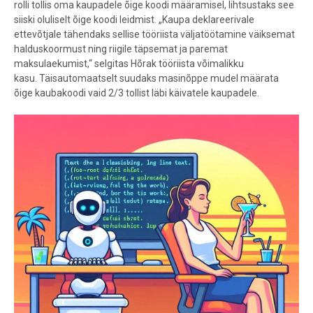
rolli tollis oma kaupadele õige koodi määramisel, lihtsustaks see
siiski oluliselt õige koodi leidmist. „Kaupa deklareerivale
ettevõtjale tähendaks sellise tööriista väljatöötamine väiksemat
halduskoormust ning riigile täpsemat ja paremat
maksulaekumis
t,“ selgitas Hõrak tööriista võimalikku
kasu. Täisautomaatselt suudaks masinõppe mudel määrata
õige kaubakoodi vaid 2/3 tollist läbi käivatele kaupadele.