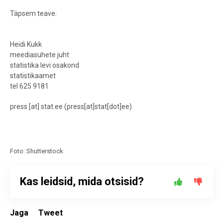
Täpsem teave:
Heidi Kukk
meediasuhete juht
statistika levi osakond
statistikaamet
tel 625 9181
press
[at]
stat.ee
(press[at]stat[dot]ee)
Foto: Shutterstock
Kas leidsid, mida otsisid?
Jaga
Tweet