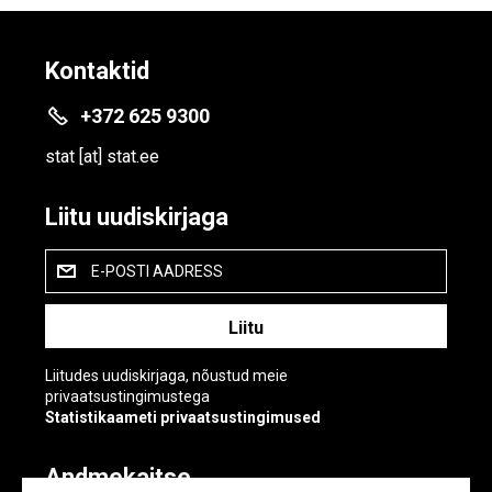
Kontaktid
+372 625 9300
stat
[at]
stat.ee
Liitu uudiskirjaga
E-POSTI AADRESS
Liitudes uudiskirjaga, nõustud meie
privaatsustingimustega
Statistikaameti privaatsustingimused
Andmekaitse