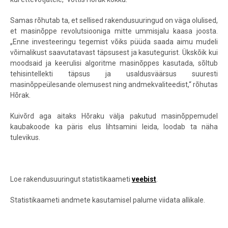
Samas rõhutab ta, et sellised rakendusuuringud on väga olulised,
et masinõppe revolutsiooniga mitte ummisjalu kaasa joosta.
„Enne investeeringu tegemist võiks püüda saada aimu mudeli
võimalikust saavutatavast täpsusest ja kasutegurist. Ükskõik kui
moodsaid ja keerulisi algoritme masinõppes kasutada, sõltub
tehisintellekti täpsus ja usaldusväärsus suuresti
masinõppeülesande
olemusest ning andmekvaliteedist,“ rõhutas
Hõrak.
Kuivõrd aga aitaks Hõraku välja pakutud masinõppemudel
kaubakoode ka päris elus lihtsamini leida, loodab ta näha
tulevikus.
Loe rakendusuuringut statistikaameti
veebist
.
Statistikaameti andmete kasutamisel palume viidata allikale.