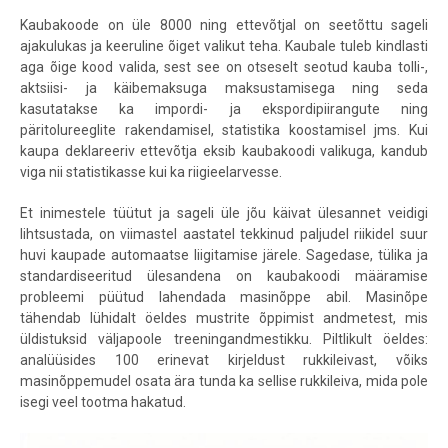
Kaubakoode on üle 8000 ning ettevõtjal on seetõttu sageli
ajakulukas ja keeruline õiget valikut teha. Kaubale tuleb kindlasti
aga õige kood valida, sest see on otseselt seotud kauba tolli-,
aktsiisi- ja käibemaksuga maksustamisega ning seda
kasutatakse ka impordi- ja ekspordipiirangute ning
päritolureeglite rakendamisel, statistika koostamisel jms. Kui
kaupa deklareeriv ettevõtja eksib kaubakoodi valikuga, kandub
viga nii statistikasse kui ka riigieelarvesse.
Et inimestele tüütut ja sageli üle jõu käivat ülesannet veidigi
lihtsustada, on viimastel aastatel tekkinud paljudel riikidel suur
huvi kaupade automaatse liigitamise järele. Sagedase, tülika ja
standardiseeritud ülesandena on kaubakoodi määramise
probleemi püütud lahendada masinõppe abil. Masinõpe
tähendab lühidalt öeldes mustrite õppimist andmetest, mis
üldistuksid väljapoole treeningandmestikku. Piltlikult öeldes:
analüüsides 100 erinevat kirjeldust rukkileivast, võiks
masinõppemudel osata ära tunda ka sellise rukkileiva, mida pole
isegi veel tootma hakatud.