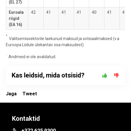
(EL 27)
Euroala
42
41
41
41
40
41
41
riigid
(EA 16)
*
Valitsemissektorile laekunud maksud ja sotsiaalmaksed (v.a
Euroopa Liidule ülekantav osa maksudest).
..
Andmeid ei ole avaldatud.
Kas leidsid, mida otsisid?
Jaga
Tweet
Kontaktid
+372 625 9300