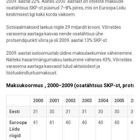
2009. aastal 22%. Alates 2000. aastast on otseste maksude
osatähtsus SKP-st püsinud 7–8% piires, mis on Euroopa Liidu
keskmisest ligi kaks korda väiksem.
Sotsiaalmakseid laekus riigile 29 miljardit krooni. Võrreldes
varasema aastaga kasvas nende osatähtsus ühe
protsendipunkti võrra ja oli 2009. aastal 13% SKP-st.
2009. aastat iseloomustab üldine maksulaekumise vähenemine.
Näiteks hasartmängumaksu laekumine vähenes 43%. Võrreldes
varasema aastaga kasvasid tulud aktsiisidest ja
töötuskindlustusmaksust.
*
Maksukoormus
, 2000–2009 (osatähtsus SKP-st, protsen
2000
2001
2002
2003
2004
2005
200
Eesti
31
30
31
31
30
30
31
Euroopa
41
41
40
40
40
40
41
Liidu
riigid