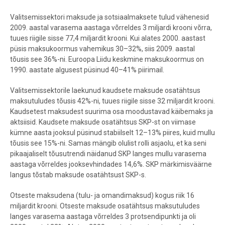
Valitsemissektori maksude ja sotsiaalmaksete tulud vähenesid
2009. aastal varasema aastaga võrreldes 3 miljardi krooni võrra,
tuues riigile sisse 77,4 miljardit krooni. Kui alates 2000. aastast
püsis maksukoormus vahemikus 30–32%, siis 2009. aastal
tõusis see 36%-ni. Euroopa Liidu keskmine maksukoormus on
1990. aastate algusest püsinud 40–41% piirimail.
Valitsemissektorile laekunud kaudsete maksude osatähtsus
maksutuludes tõusis 42%-ni, tuues riigile sisse 32 miljardit krooni.
Kaudsetest maksudest suurima osa moodustavad käibemaks ja
aktsiisid. Kaudsete maksude osatähtsus SKP-st on viimase
kümne aasta jooksul püsinud stabiilselt 12–13% piires, kuid mullu
tõusis see 15%-ni. Samas mängib olulist rolli asjaolu, et ka seni
pikaajaliselt tõusutrendi näidanud SKP langes mullu varasema
aastaga võrreldes jooksevhindades 14,6%. SKP märkimisväärne
langus tõstab maksude osatähtsust SKP-s.
Otseste maksudena (tulu- ja omandimaksud) kogus riik 16
miljardit krooni. Otseste maksude osatähtsus maksutuludes
langes varasema aastaga võrreldes 3 protsendipunkti ja oli