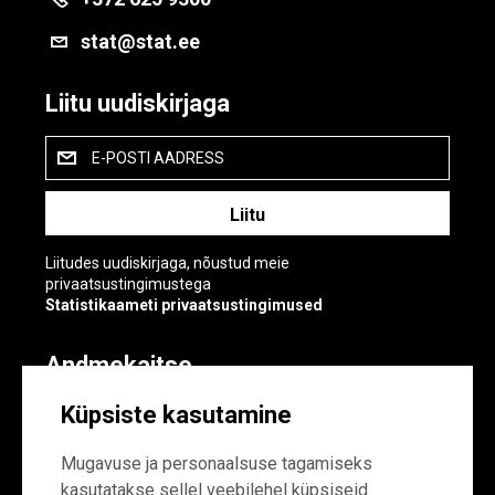
stat@stat.ee
Liitu uudiskirjaga
E-POSTI AADRESS
Liitudes uudiskirjaga, nõustud meie
privaatsustingimustega
Statistikaameti privaatsustingimused
Andmekaitse
Andmekaitse
Küpsiste kasutamine
Küpsiste sätted
Mugavuse ja personaalsuse tagamiseks
kasutatakse sellel veebilehel küpsiseid