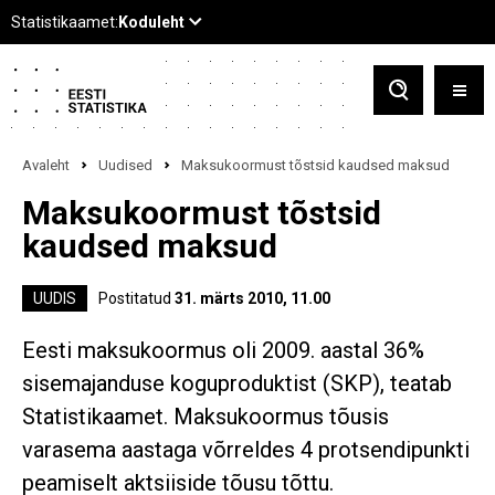
Avaleht
Uudised
Maksukoormust tõstsid kaudsed maksud
Maksukoormust tõstsid
kaudsed maksud
UUDIS
Postitatud
31. märts 2010, 11.00
Eesti maksukoormus oli 2009. aastal 36%
sisemajanduse koguproduktist (SKP), teatab
Statistikaamet. Maksukoormus tõusis
varasema aastaga võrreldes 4 protsendipunkti
peamiselt aktsiiside tõusu tõttu.