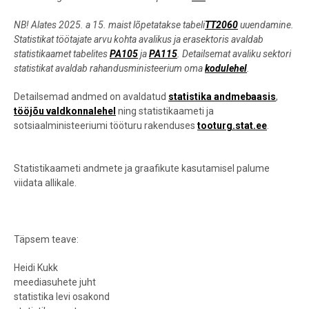
NB! Alates 2025. a 15. maist lõpetatakse tabeli
TT2060
uuendamine.
Statistikat töötajate arvu kohta avalikus ja erasektoris avaldab
statistikaamet tabelites
PA105
ja
PA115
. Detailsemat avaliku sektori
statistikat avaldab rahandusministeerium oma
kodulehel
.
Detailsemad andmed on avaldatud
statistika andmebaasis
,
tööjõu valdkonnalehel
ning statistikaameti ja
sotsiaalministeeriumi tööturu rakenduses
tooturg.stat.ee
.
Statistikaameti andmete ja graafikute kasutamisel palume
viidata allikale.
Täpsem teave:
Heidi Kukk
meediasuhete juht
statistika levi osakond