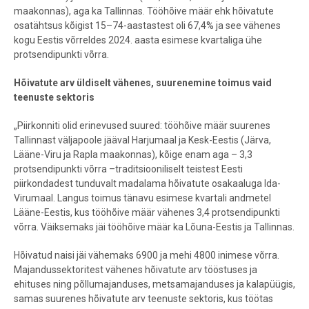
maakonnas), aga ka Tallinnas. Tööhõive määr ehk hõivatute
osatähtsus kõigist 15–74-aastastest oli 67,4% ja see vähenes
kogu Eestis võrreldes 2024. aasta esimese kvartaliga ühe
protsendipunkti võrra.
Hõivatute arv üldiselt vähenes, suurenemine toimus vaid
teenuste sektoris
„Piirkonniti olid erinevused suured: tööhõive määr suurenes
Tallinnast väljapoole jääval Harjumaal ja Kesk-Eestis (Järva,
Lääne-Viru ja Rapla maakonnas), kõige enam aga – 3,3
protsendipunkti võrra –traditsiooniliselt teistest Eesti
piirkondadest tunduvalt madalama hõivatute osakaaluga Ida-
Virumaal. Langus toimus tänavu esimese kvartali andmetel
Lääne-Eestis, kus tööhõive määr vähenes 3,4 protsendipunkti
võrra. Väiksemaks jäi tööhõive määr ka Lõuna-Eestis ja Tallinnas.
Hõivatud naisi jäi vähemaks 6900 ja mehi 4800 inimese võrra.
Majandussektoritest vähenes hõivatute arv tööstuses ja
ehituses ning põllumajanduses, metsamajanduses ja kalapüügis,
samas suurenes hõivatute arv teenuste sektoris, kus töötas