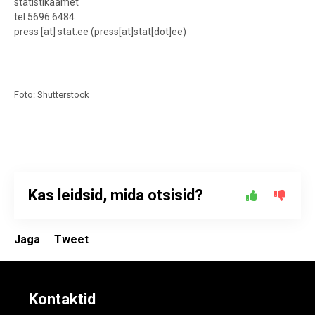
statistikaamet
tel 5696 6484
press
[at]
stat.ee
(
press[at]stat[dot]ee
)
Foto: Shutterstock
Kas leidsid, mida otsisid?
Jaga
Tweet
Kontaktid