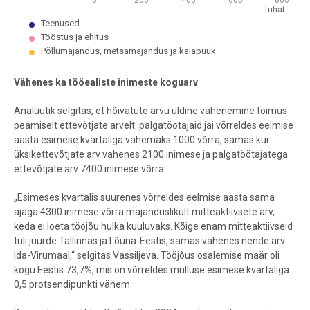
0
200
400
600
800
tuhat
Teenused
Tööstus ja ehitus
Põllumajandus, metsamajandus ja kalapüük
End of interactive chart.
Vähenes ka tööealiste inimeste koguarv
Analüütik selgitas, et hõivatute arvu üldine vähenemine toimus
peamiselt ettevõtjate arvelt: palgatöötajaid jäi võrreldes eelmise
aasta esimese kvartaliga vähemaks 1000 võrra, samas kui
üksikettevõtjate arv vähenes 2100 inimese ja palgatöötajatega
ettevõtjate arv 7400 inimese võrra.
„Esimeses kvartalis suurenes võrreldes eelmise aasta sama
ajaga 4300 inimese võrra majanduslikult mitteaktiivsete arv,
keda ei loeta tööjõu hulka kuuluvaks. Kõige enam mitteaktiivseid
tuli juurde Tallinnas ja Lõuna-Eestis, samas vähenes nende arv
Ida-Virumaal,“ selgitas Vassiljeva. Tööjõus osalemise määr oli
kogu Eestis 73,7%, mis on võrreldes mulluse esimese kvartaliga
0,5 protsendipunkti vähem.