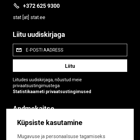
+372 625 9300
stat
[at]
stat.ee
Liitu uudiskirjaga
E-POSTI AADRESS
Liitudes uudiskirjaga, nõustud meie
privaatsustingimustega
Statistikaameti privaatsustingimused
Andmekaitse
Andmekaitse
Küpsiste kasutamine
Küpsiste sätted
Mugavuse ja personaalsuse tagamiseks