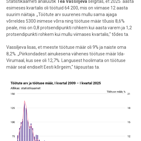
Statistikaameti analüütik
Tea Vassiljeva
selgitas, et 2025. aasta
esimeses
kvartalis oli töötuid 64 200, mis on viimase 12 aasta
suurim näitaja. „Töötute arv suurenes mullu sama ajaga
võrreldes 5300 inimese võrra ning töötuse määr tõusis 8,6%
peale, mis on 0,8 protsendipunkti rohkem kui aasta varem ja 1,2
protsendipunkti rohkem kui mullu viimases kvartalis,“ tõdes ta.
Vassiljeva lisas, et meeste töötuse määr oli 9% ja naiste oma
8,2%. „Piirkondadest ainukesena vähenes töötuse määr Ida-
Virumaal, kus see oli 12,7%. Langusest hoolimata on töötuse
määr seal endiselt Eesti kõrgeim,“ täpsustas ta.