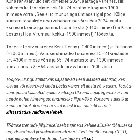
Kuna rahvaarv üldiselt võrreldes 2024. aastaga vähenes, siis
vähenes ka tööealiste ehk 15–74-aastaste koguarv 1900
inimese võrra. „See ei toimunud aga ühtlaselt igal pool. Kõige
suurem tööealiste arvu vähenemine võrreldes 2024. aasta
esimese kvartaliga toimus Lõuna-Eestis (-4400 inimest) ja Kirde-
Eestis (st Ida-Virumaal, kokku -1900 inimest),“ tõdes ta.
Tööealiste arv suurenes Kesk-Eestis (+2400 inimest) ja Tallinnas
(+2000 inimest). Vanuserühmadest suurenes 15–24-aastaste
arv 4300 inimese võrra ja 65–74-aastaste arv 1300 inimese
võrra, samas 25–64-aastaste arv vähenes 7600 võrra.
Tööjõu-uuringu statistikas kajastuvad Eesti alalised elanikud, kes
elavad või plaanivad elada Eestis vähemalt aasta või kauem. Tööjõu-
uuringusse kaasatud ajutise kaitsega Ukraina sõjapõgenike arv on
nende kohta hinnangute andmiseks liiga väike. Rohkem statistikat
Eesti tööturul olevatest ukrainlastest leiab statistikaameti
kiirstatistika valdkonnalehelt
.
Töötuse trendide jälgimisel saab tugineda kahele allikale: töötukassa
registriandmed ja statistikaameti poolt Eesti tööjõu-uuringu (ETU)
raames kogutavad andmed. Loe täpsemalt
siit
.