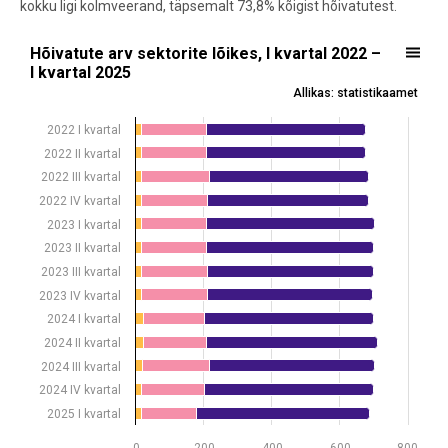
kokku ligi kolmveerand, täpsemalt 73,8% kõigist hõivatutest.
Hõivatute arv sektorite lõikes, I kvartal 2022 – I kvartal 2025
Hõivatute arv sektorite lõikes, I kvartal 2022 –
I kvartal 2025
Bar chart with 3 data series.
Allikas: statistikaamet
Allikas: statistikaamet
View as data table, Hõivatute arv sektorite lõike
2022 I kvartal
The chart has 1 X axis displaying .
2022 II kvartal
The chart has 1 Y axis displaying tuhat. Data ranges from 16.7 to 712
2022 III kvartal
2022 IV kvartal
2023 I kvartal
2023 II kvartal
2023 III kvartal
2023 IV kvartal
2024 I kvartal
2024 II kvartal
2024 III kvartal
2024 IV kvartal
2025 I kvartal