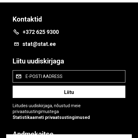
Kontaktid
+372 625 9300
stat@stat.ee
Liitu uudiskirjaga
E-POSTI AADRESS
Liitudes uudiskirjaga, nõustud meie
privaatsustingimustega
Statistikaameti privaatsustingimused
Andmekaitse