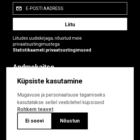
E-POSTI AADRESS
Liitudes uudiskirjaga, nõustud meie
privaatsustingimustega
Statistikaameti privaatsustingimused
Andmekaitse
Andmekaitse
Küpsiste kasutamine
Küpsiste sätted
Mugavuse ja personaalsuse tagamiseks
kasutatakse sellel veebilehel küpsiseid
Rohkem teavet
Ei soovi
Nõustun