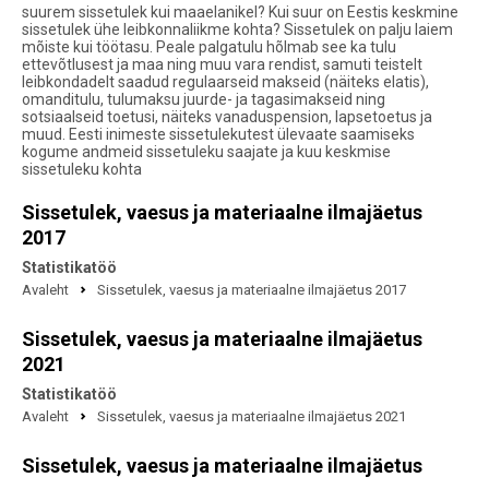
suurem sissetulek kui maaelanikel? Kui suur on Eestis keskmine
sissetulek ühe leibkonnaliikme kohta? Sissetulek on palju laiem
mõiste kui töötasu. Peale palgatulu hõlmab see ka tulu
ettevõtlusest ja maa ning muu vara rendist, samuti teistelt
leibkondadelt saadud regulaarseid makseid (näiteks elatis),
omanditulu, tulumaksu juurde- ja tagasimakseid ning
sotsiaalseid toetusi, näiteks vanaduspension, lapsetoetus ja
muud. Eesti inimeste sissetulekutest ülevaate saamiseks
kogume andmeid sissetuleku saajate ja kuu keskmise
sissetuleku kohta
Sissetulek, vaesus ja materiaalne ilmajäetus
2017
Statistikatöö
Avaleht
Sissetulek, vaesus ja materiaalne ilmajäetus 2017
Sissetulek, vaesus ja materiaalne ilmajäetus
2021
Statistikatöö
Avaleht
Sissetulek, vaesus ja materiaalne ilmajäetus 2021
Sissetulek, vaesus ja materiaalne ilmajäetus