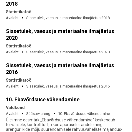
2018
Statistikatöö
Avaleht
Sissetulek, vaesus ja materiaalne ilmajäetus 2018
Sissetulek, vaesus ja materiaalne ilmajäetus
2020
Statistikatöö
Avaleht
Sissetulek, vaesus ja materiaalne ilmajäetus 2020
Sissetulek, vaesus ja materiaalne ilmajäetus
2016
Statistikatöö
Avaleht
Sissetulek, vaesus ja materiaalne ilmajäetus 2016
10. Ebavõrdsuse vähendamine
Valdkond
Avaleht
Säästev areng
10. Ebavõrdsuse vähendamine
Üleilmne eesmärk „Ebavõrdsuse vähendamine“ keskendub
turvalisele, kontrollitud ja korrapärasele rändele ning
arenguriikide mõju suurendamisele rahvusvaheliste majandus-