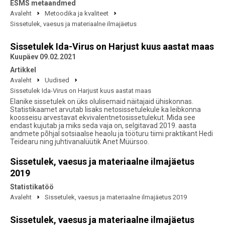
ESMS metaandmed
Avaleht
Metoodika ja kvaliteet
Sissetulek, vaesus ja materiaalne ilmajäetus
Sissetulek Ida-Virus on Harjust kuus aastat maas
Kuupäev 09.02.2021
Artikkel
Avaleht
Uudised
Sissetulek Ida-Virus on Harjust kuus aastat maas
Elanike sissetulek on üks olulisemaid näitajaid ühiskonnas.
Statistikaamet arvutab lisaks netosissetulekule ka leibkonna
koosseisu arvestavat ekvivalentnetosissetulekut. Mida see
endast kujutab ja miks seda vaja on, selgitavad 2019. aasta
andmete põhjal sotsiaalse heaolu ja tööturu tiimi praktikant Hedi
Teidearu ning juhtivanalüütik Anet Müürsoo.
Sissetulek, vaesus ja materiaalne ilmajäetus
2019
Statistikatöö
Avaleht
Sissetulek, vaesus ja materiaalne ilmajäetus 2019
Sissetulek, vaesus ja materiaalne ilmajäetus