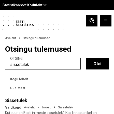
Avaleht
Otsingu tulemused
Otsingu tulemused
OTSING
Kogu lehelt
Uudistest
Sissetulek
Valdkond
Avaleht
Tööelu
Sissetulek
Kui suur on Eesti inimeste sissetulek? Kas linnaelanikel on