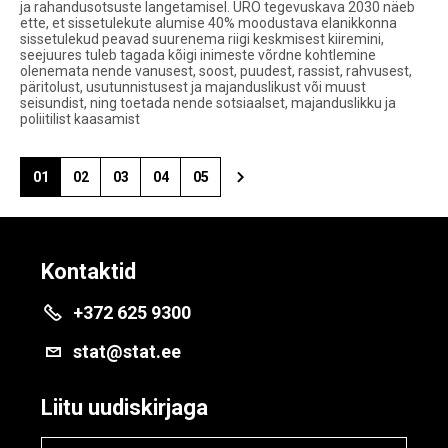
ja rahandusotsuste langetamisel. ÜRO tegevuskava 2030 näeb
ette, et sissetulekute alumise 40% moodustava elanikkonna
sissetulekud peavad suurenema riigi keskmisest kiiremini,
seejuures tuleb tagada kõigi inimeste võrdne kohtlemine
olenemata nende vanusest, soost, puudest, rassist, rahvusest,
päritolust, usutunnistusest ja majanduslikust või muust
seisundist, ning toetada nende sotsiaalset, majanduslikku ja
poliitilist kaasamist
01
02
03
04
05
Kontaktid
+372 625 9300
stat@stat.ee
Liitu uudiskirjaga