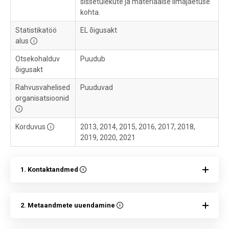
sissetulekute ja materiaalse ilmajäetuse
kohta.
Statistikatöö
EL õigusakt
alus
Otsekohalduv
Puudub
õigusakt
Rahvusvahelised
Puuduvad
organisatsioonid
Korduvus
2013, 2014, 2015, 2016, 2017, 2018,
2019, 2020, 2021
1. Kontaktandmed
2. Metaandmete uuendamine