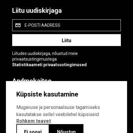
Liitu uudiskirjaga
E-POSTI AADRESS
Liitudes uudiskirjaga, nõustud meie
privaatsustingimustega
Statistikaameti privaatsustingimused
Andmekaitse
Andmekaitse
Küpsiste kasutamine
Küpsiste sätted
Mugavuse ja personaalsuse tagamiseks
kasutatakse sellel veebilehel küpsiseid
Rohkem teavet
Ei soovi
Nõustun