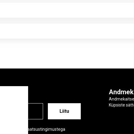
ga
Andmek
Andmekaits
Küpsiste sät
ESS
õustud meie privaatsustingimustega