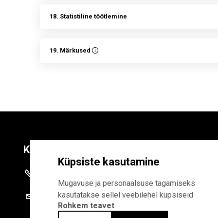
18. Statistiline töötlemine
19. Märkused
Kontaktid
Liitu uudiskirja
Küpsiste kasutamine
+372 625 9300
E-POSTI AADR
Mugavuse ja personaalsuse tagamiseks
kasutatakse sellel veebilehel küpsiseid
stat@stat.ee
Rohkem teavet
Liitudes uudiskirjaga, n