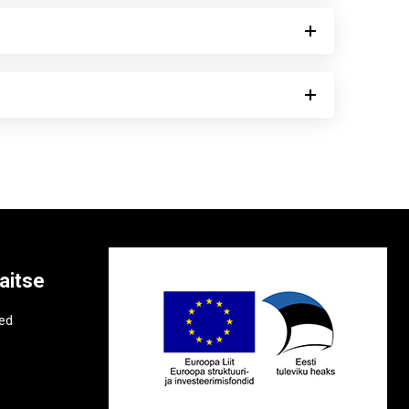
aitse
e
ted