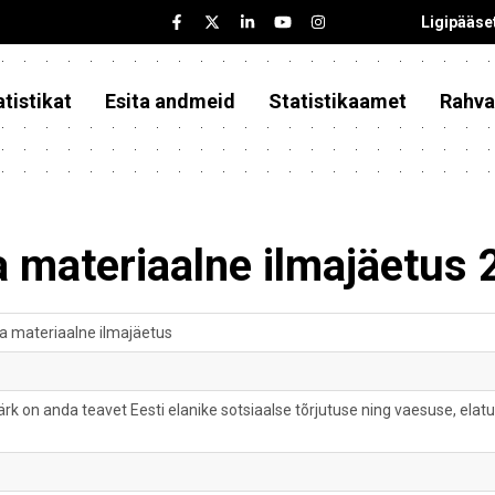
Ligipääse
tistikat
Esita andmeid
Statistikaamet
Rahva
a materiaalne ilmajäetus
ja materiaalne ilmajäetus
rk on anda teavet Eesti elanike sotsiaalse tõrjutuse ning vaesuse, elat