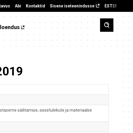
tavus
Abi
Kontaktid
Sisene iseteenindusse
EST
ENG
loendus
 2019
ustaseme säilitamise, sissetulekute ja materiaalse