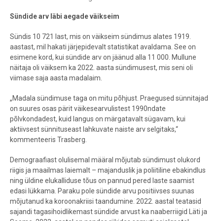
End of interactive chart.
Sündide arv läbi aegade väikseim
Sündis 10 721 last, mis on väikseim sündimus alates 1919.
aastast, mil hakati järjepidevalt statistikat avaldama. See on
esimene kord, kui sündide arv on jäänud alla 11 000. Mullune
näitaja oli väiksem ka 2022. aasta sündimusest, mis seni oli
viimase saja aasta madalaim.
„Madala sündimuse taga on mitu põhjust.
Praegused sünnitajad
on suures osas pärit väikesearvulistest 1990ndate
põlvkondadest, kuid langus on märgatavalt sügavam, kui
aktiivsest sünnituseast lahkuvate naiste arv selgitaks,“
kommenteeris Trasberg.
Demograafiast olulisemal määral mõjutab sündimust olukord
riigis ja maailmas laiemalt – majanduslik ja poliitiline ebakindlus
ning üldine elukalliduse tõus on pannud pered laste saamist
edasi lükkama. Paraku pole sündide arvu positiivses suunas
mõjutanud ka koroonakriisi taandumine. 2022. aastal teatasid
sajandi tagasihoidlikemast sündide arvust ka naaberriigid Läti ja