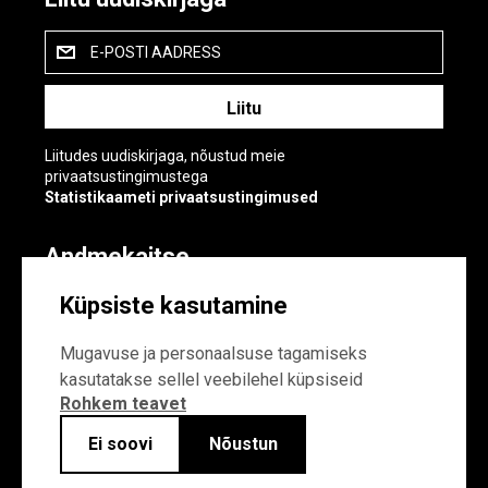
E-POSTI AADRESS
Liitudes uudiskirjaga, nõustud meie
privaatsustingimustega
Statistikaameti privaatsustingimused
Andmekaitse
Andmekaitse
Küpsiste kasutamine
Küpsiste sätted
Mugavuse ja personaalsuse tagamiseks
kasutatakse sellel veebilehel küpsiseid
Rohkem teavet
Ei soovi
Nõustun