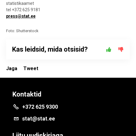
statistikaamet
tel +372 625 9181
press@stat.ee
Foto: Shutterstock
Kas leidsid, mida otsisid?
Jaga
Tweet
Kontaktid
+372 625 9300
stat@stat.ee
Liitu uudiskirjaga