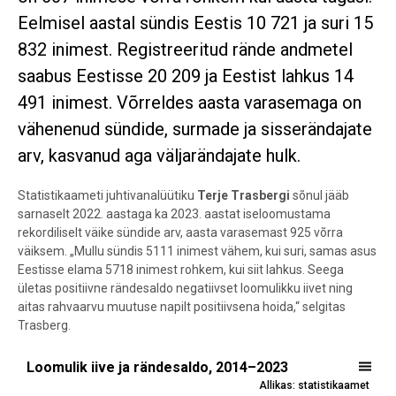
Eelmisel aastal sündis Eestis 10 721 ja suri 15
832 inimest. Registreeritud rände andmetel
saabus Eestisse 20 209 ja Eestist lahkus 14
491 inimest. Võrreldes aasta varasemaga on
vähenenud sündide, surmade ja sisserändajate
arv, kasvanud aga väljarändajate hulk.
Statistikaameti juhtivanalüütiku
Terje Trasbergi
sõnul jääb
sarnaselt 2022. aastaga ka 2023. aastat iseloomustama
rekordiliselt väike sündide arv, aasta varasemast 925 võrra
väiksem. „Mullu sündis 5111 inimest vähem, kui suri, samas asus
Eestisse elama 5718 inimest rohkem, kui siit lahkus. Seega
ületas positiivne rändesaldo negatiivset loomulikku iivet ning
aitas rahvaarvu muutuse napilt positiivsena hoida,“ selgitas
Trasberg.
Loomulik iive ja rändesaldo, 2014–2023
Loomulik iive ja rändesaldo, 2014–2023
Allikas: statistikaamet
Bar chart with 2 data series.