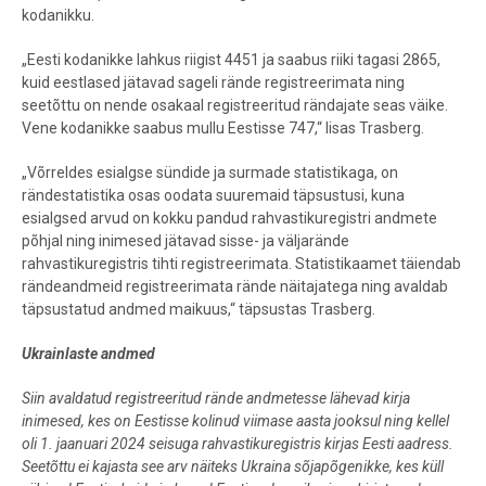
kodanikku.
„Eesti kodanikke lahkus riigist 4451 ja saabus riiki tagasi 2865,
kuid eestlased jätavad sageli rände registreerimata ning
seetõttu on nende osakaal registreeritud rändajate seas väike.
Vene kodanikke saabus mullu Eestisse 747,“ lisas Trasberg.
„Võrreldes esialgse sündide ja surmade statistikaga, on
rändestatistika osas oodata suuremaid täpsustusi, kuna
esialgsed arvud on kokku pandud rahvastikuregistri andmete
põhjal ning inimesed jätavad sisse- ja väljarände
rahvastikuregistris tihti registreerimata. Statistikaamet täiendab
rändeandmeid registreerimata rände näitajatega ning avaldab
täpsustatud
andmed
maikuus,“ täpsustas Trasberg.
Ukrainlaste andmed
Siin avaldatud registreeritud rände andmetesse lähevad kirja
inimesed, kes on Eestisse kolinud viimase aasta jooksul ning kellel
oli 1. jaanuari 2024 seisuga rahvastikuregistris kirjas Eesti aadress.
Seetõttu ei kajasta see arv näiteks Ukraina sõjapõgenikke, kes küll