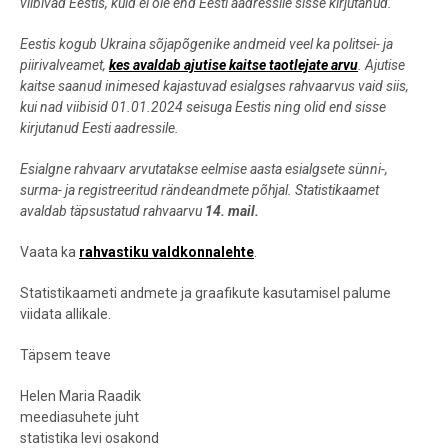
viibivad Eestis, kuid ei ole end Eesti aadressile sisse kirjutanud.
Eestis kogub Ukraina sõjapõgenike andmeid veel ka politsei- ja
piirivalveamet,
kes avaldab ajutise kaitse taotlejate arvu
. Ajutise
kaitse saanud inimesed kajastuvad esialgses rahvaarvus vaid siis,
kui nad viibisid 01.01.2024 seisuga Eestis ning olid end sisse
kirjutanud Eesti aadressile.
Esialgne rahvaarv arvutatakse eelmise aasta esialgsete sünni-,
surma- ja registreeritud rändeandmete põhjal.
Statistikaamet
avaldab täpsustatud rahvaarvu
14. mail.
Vaata ka
rahvastiku valdkonnalehte
.
Statistikaameti andmete ja graafikute kasutamisel palume
viidata allikale.
Täpsem teave
Helen Maria Raadik
meediasuhete juht
statistika levi osakond