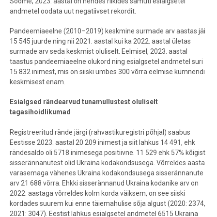
Soome, 2023. aastal on nendes riikides samuti esialgsetel
andmetel oodata uut negatiivset rekordit.
Pandeemiaeelne (2010–2019) keskmine surmade arv aastas jäi
15 545 juurde ning nii 2021. aastal kui ka 2022. aastal ületas
surmade arv seda keskmist oluliselt. Eelmisel, 2023. aastal
taastus pandeemiaeelne olukord ning esialgsetel andmetel suri
15 832 inimest, mis on siiski umbes 300 võrra eelmise kümnendi
keskmisest enam.
Esialgsed rändearvud tunamullustest oluliselt
tagasihoidlikumad
Registreeritud rände järgi (rahvastikuregistri põhjal) saabus
Eestisse 2023. aastal 20 209 inimest ja siit lahkus 14 491, ehk
rändesaldo oli 5718 inimesega positiivne. 11 529 ehk 57% kõigist
sisserännanutest olid Ukraina kodakondsusega. Võrreldes aasta
varasemaga vähenes Ukraina kodakondsusega sisserännanute
arv 21 688 võrra. Ehkki sisserännanud Ukraina kodanike arv on
2022. aastaga võrreldes kolm korda väiksem, on see siiski
kordades suurem kui enne täiemahulise sõja algust (2020: 2374,
2021: 3047). Eestist lahkus esialgsetel andmetel 6515 Ukraina