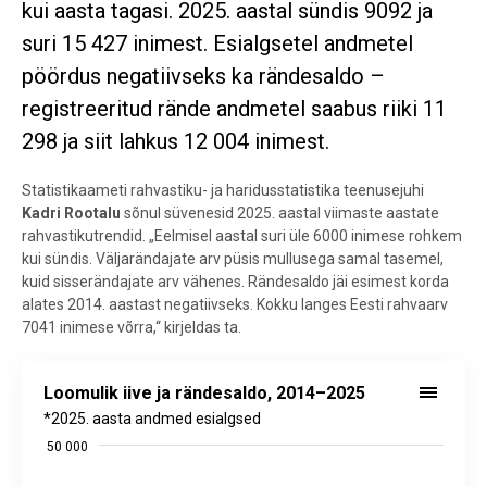
kui aasta tagasi. 2025. aastal sündis 9092 ja
suri 15 427 inimest. Esialgsetel andmetel
pöördus negatiivseks ka rändesaldo –
registreeritud rände andmetel saabus riiki 11
298 ja siit lahkus 12 004 inimest.
Statistikaameti rahvastiku- ja haridusstatistika teenusejuhi
Kadri Rootalu
sõnul süvenesid 2025. aastal viimaste aastate
rahvastikutrendid. „Eelmisel aastal suri üle 6000 inimese rohkem
kui sündis. Väljarändajate arv püsis mullusega samal tasemel,
kuid sisserändajate arv vähenes. Rändesaldo jäi esimest korda
alates 2014. aastast negatiivseks. Kokku langes Eesti rahvaarv
7041 inimese võrra,“ kirjeldas ta.
Loomulik iive ja rändesaldo, 2014–2025
Loomulik iive ja rändesaldo, 2014–2025
Bar chart with 2 data series.
*2025. aasta andmed esialgsed
*2025. aasta andmed esialgsed​
50 000
Allikas: statistikaamet, rahvastikuregister
View as data table, Loomulik iive ja rändesaldo, 2014–2025