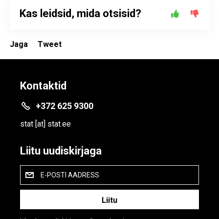
Kas leidsid, mida otsisid?
Jaga
Tweet
Kontaktid
+372 625 9300
stat
[at]
stat.ee
Liitu uudiskirjaga
E-POSTI AADRESS