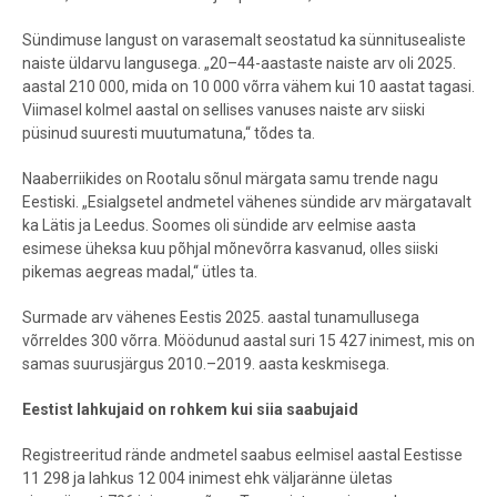
Sündimuse langust on varasemalt seostatud ka sünnitusealiste
naiste üldarvu langusega. „20–44-aastaste naiste arv oli 2025.
aastal 210 000, mida on 10 000 võrra vähem kui 10 aastat tagasi.
Viimasel kolmel aastal on sellises vanuses naiste arv siiski
püsinud suuresti muutumatuna,“ tõdes ta.
Naaberriikides on Rootalu sõnul märgata samu trende nagu
Eestiski. „Esialgsetel andmetel vähenes sündide arv märgatavalt
ka Lätis ja Leedus. Soomes oli sündide arv eelmise aasta
esimese üheksa kuu põhjal mõnevõrra kasvanud, olles siiski
pikemas aegreas madal,“ ütles ta.
Surmade arv vähenes Eestis 2025. aastal tunamullusega
võrreldes 300 võrra. Möödunud aastal suri 15 427 inimest, mis on
samas suurusjärgus 2010.–2019. aasta keskmisega.
Eestist lahkujaid on rohkem kui siia saabujaid
Registreeritud rände andmetel saabus eelmisel aastal Eestisse
11 298 ja lahkus 12 004 inimest ehk väljaränne ületas