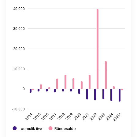
The chart has 1 X axis displaying categories.
40 000
The chart has 2 Y axes displaying values, and values.
30 000
20 000
10 000
0
-10 000
2024
2014
2015
2018
2021
2017
2020
2023
2016
2019
2022
2025*
Loomulik iive
Rändesaldo