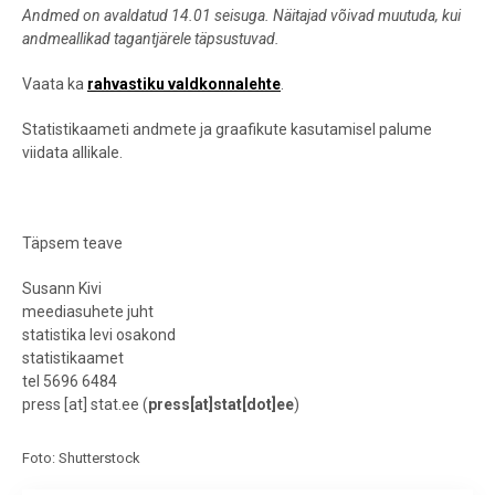
Andmed on avaldatud 14.01 seisuga. Näitajad võivad muutuda, kui
andmeallikad tagantjärele täpsustuvad.
Vaata ka
rahvastiku valdkonnalehte
.
Statistikaameti andmete ja graafikute kasutamisel palume
viidata allikale.
Täpsem teave
Susann Kivi
meediasuhete juht
statistika levi osakond
statistikaamet
tel 5696 6484
press
[at]
stat.ee
(
press[at]stat[dot]ee
)
Foto: Shutterstock