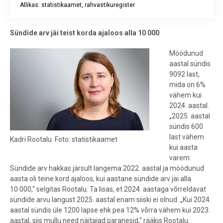
Allikas: statistikaamet, rahvastikuregister
End of interactive chart.
Sündide arv jäi teist korda ajaloos alla 10 000
Möödunud
aastal sündis
9092 last,
mida on 6%
vähem kui
2024. aastal.
„2025. aastal
sündis 600
last vähem
Kadri Rootalu. Foto: statistikaamet
kui aasta
varem.
Sündide arv hakkas järsult langema 2022. aastal ja möödunud
aasta oli teine kord ajaloos, kui aastane sündide arv jäi alla
10 000,“ selgitas Rootalu. Ta lisas, et 2024. aastaga võrreldavat
sündide arvu langust 2025. aastal enam siiski ei olnud. „Kui 2024.
aastal sündis üle 1200 lapse ehk pea 12% võrra vähem kui 2023.
aastal, siis mullu need näitajad paranesid,“ rääkis Rootalu.