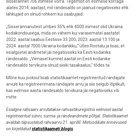
sisserännet 706 inimese võrra. Tegemist on esimese korraga
alates 2014. aastast, mil rändesaldo on jäänud negatiivseks ehk
lahkujaid on olnud rohkem kui saabujaid.
„Sisserännanutest umbes 35% ehk 4000 inimest olid Ukraina
kodakondsusega, mida on vähem kui varasematel aastatel.
2022. aastal saabus Eestisse 33 200, 2023. aastal 13 100 ja
2024. aastal 7000 Ukraina kodanikku,“ ütles Rootalu ja lisas, et
esialgsetel andmetel jäi negatiivseks ka Eesti kodanike
rändesaldo. „Viimasel kümnel aastal on Eesti kodanike
rändesaldo tervikuna olnud siiski tasakaalus,“ tõdes ta.
Mõne kuu jooksul lisab statistikaamet registreeritud rändajate
arvule ka registreerimata rändajate arvu ja siis selgub lõplikult,
kas eelmise aasta rändesaldo tervikuna jäi negatiivseks või
mitte.
Esialgne rahvaarv arvutatakse rahvastikuregistris eelmisel aastal
registreeritud sünni, surma- ja rändeandmete põhjal. Statistikaamet
avaldab täpsustatud rahvaarvu 21. aprillil. Metoodikate erinevused
on kirjeldatud
statistikaameti blogis
.