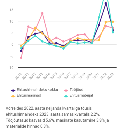
15
10
5
0
-5
-10
2014
2013
2020
2016
2023
2012
2019
2015
2022
2011
2018
2021
2010
2017
Ehitushinnaindeks kokku
Tööjõud
Ehitusmasinad
Ehitusmaterjal
End of interactive chart.
Võrreldes 2022. aasta neljanda kvartaliga tõusis
ehitushinnaindeks 2023. aasta samas kvartalis 2,2%.
Tööjõutasud kasvasid 5,6%, masinate kasutamine 3,8% ja
materjalide hinnad 0,3%.