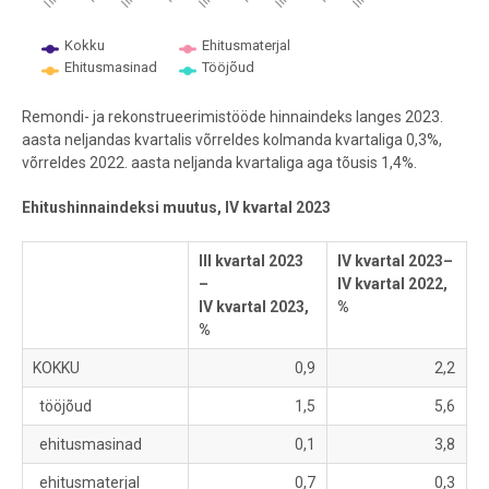
Kokku
Ehitusmaterjal
Ehitusmasinad
Tööjõud
End of interactive chart.
Remondi- ja rekonstrueerimistööde hinnaindeks langes 2023.
aasta neljandas kvartalis võrreldes kolmanda kvartaliga 0,3%,
võrreldes 2022. aasta neljanda kvartaliga aga tõusis 1,4%.
Ehitushinnaindeksi muutus, IV kvartal 2023
III kvartal 2023
IV kvartal 2023–
–
IV kvartal 2022,
IV kvartal 2023,
%
%
KOKKU
0,9
2,2
tööjõud
1,5
5,6
ehitusmasinad
0,1
3,8
ehitusmaterjal
0,7
0,3