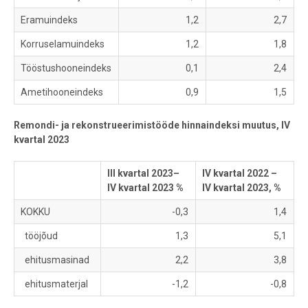
Eramuindeks
1,2
2,7
Korruselamuindeks
1,2
1,8
Tööstushooneindeks
0,1
2,4
Ametihooneindeks
0,9
1,5
Remondi- ja rekonstrueerimistööde hinnaindeksi muutus, IV
kvartal 2023
III kvartal 2023–
IV kvartal 2022 –
IV kvartal 2023 %
IV kvartal 2023, %
KOKKU
-0,3
1,4
tööjõud
1,3
5,1
ehitusmasinad
2,2
3,8
ehitusmaterjal
-1,2
-0,8