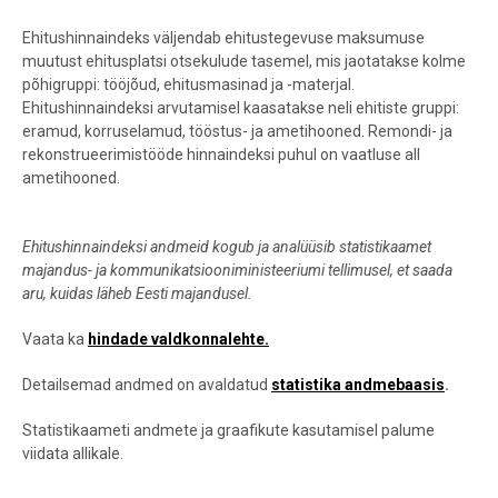
Ehitushinnaindeks väljendab ehitustegevuse maksumuse
muutust ehitusplatsi otsekulude tasemel, mis
jaotatakse kolme
põhigruppi: tööjõud, ehitusmasinad ja -materjal.
Ehitushinnaindeksi arvutamisel kaasatakse neli ehitiste gruppi:
eramud, korruselamud, tööstus- ja ametihooned. Remondi- ja
rekonstrueerimistööde hinnaindeksi puhul on vaatluse all
ametihooned.
Ehitushinnaindeksi andmeid kogub ja analüüsib statistikaamet
majandus- ja kommunikatsiooniministeeriumi tellimusel,
et saada
aru, kuidas läheb Eesti majandusel.
Vaata ka
hindade valdkonnalehte
.
Detailsemad andmed on avaldatud
statistika andmebaasis
.
Statistikaameti andmete ja graafikute kasutamisel palume
viidata allikale.