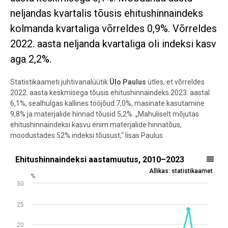
neljandas kvartalis tõusis ehitushinnaindeks
kolmanda kvartaliga võrreldes 0,9%. Võrreldes
2022. aasta neljanda kvartaliga oli indeksi kasv
aga 2,2%.
Statistikaameti juhtivanalüütik
Ülo Paulus
ütles, et võrreldes
2022. aasta keskmisega tõusis ehitushinnaindeks 2023. aastal
6,1%, sealhulgas kallines tööjõud 7,0%, masinate kasutamine
9,8% ja materjalide hinnad tõusid 5,2%. „Mahuliselt mõjutas
ehitushinnaindeksi kasvu enim materjalide hinnatõus,
moodustades 52% indeksi tõusust,“ lisas Paulus.
Ehitushinnaindeksi aastamuutus, 2010–2023
Ehitushinnaindeksi aastamuutus, 2010–2023
Allikas: statistikaamet
Line chart with 4 lines.
%
30
Allikas: statistikaamet
View as data table, Ehitushinnaindeksi aastamuutus, 2010–2023
25
The chart has 1 X axis displaying .
The chart has 1 Y axis displaying %. Data ranges from -5.8 to 23.7.
20