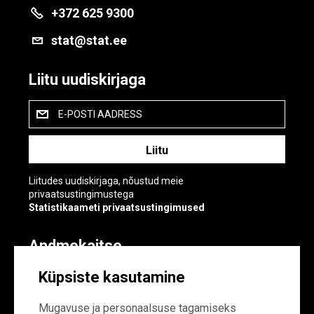
+372 625 9300
stat@stat.ee
Liitu uudiskirjaga
E-POSTI AADRESS
Liitudes uudiskirjaga, nõustud meie
privaatsustingimustega
Statistikaameti privaatsustingimused
Andmekaitse
Andmekaitse
Küpsiste kasutamine
Küpsiste sätted
Mugavuse ja personaalsuse tagamiseks