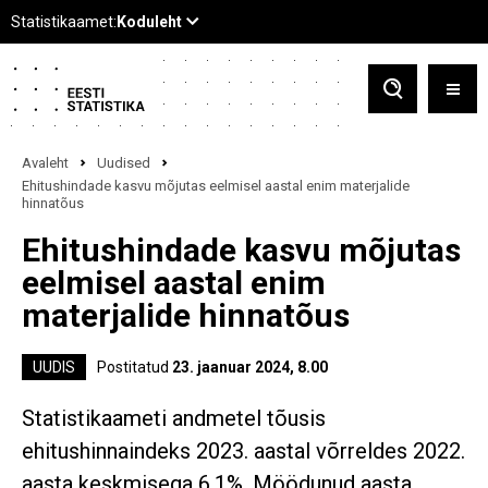
Avaleht
Uudised
Ehitushindade kasvu mõjutas eelmisel aastal enim materjalide
hinnatõus
Ehitushindade kasvu mõjutas
eelmisel aastal enim
materjalide hinnatõus
UUDIS
Postitatud
23. jaanuar 2024, 8.00
Statistikaameti andmetel tõusis
ehitushinnaindeks 2023. aastal võrreldes 2022.
aasta keskmisega 6,1%. Möödunud aasta