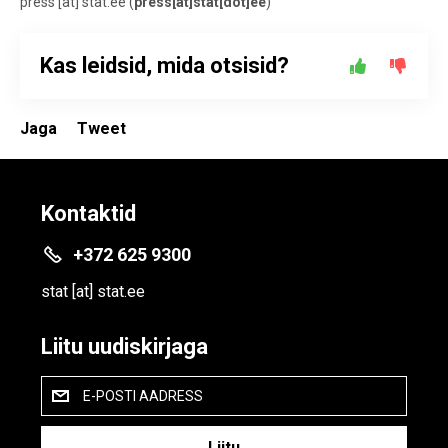
press
[at]
stat.ee
(
press[at]stat[dot]ee
)
Kas leidsid, mida otsisid?
Jaga
Tweet
Kontaktid
+372 625 9300
stat
[at]
stat.ee
Liitu uudiskirjaga
E-POSTI AADRESS