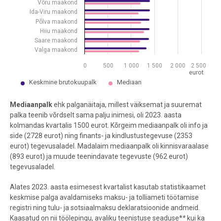
Võru maakond
Ida-Viru maakond
Põlva maakond
Hiiu maakond
Saare maakond
Valga maakond
0
500
1 000
1 500
2 000
2 500
eurot
Keskmine brutokuupalk
Mediaan
End of interactive chart.
Mediaanpalk
ehk palganäitaja, millest väiksemat ja suuremat
palka teenib võrdselt sama palju inimesi, oli 2023. aasta
kolmandas kvartalis 1500 eurot. Kõrgeim mediaanpalk oli info ja
side (2728 eurot) ning finants- ja kindlustustegevuse (2353
eurot) tegevusaladel. Madalaim mediaanpalk oli kinnisvaraalase
(893 eurot) ja muude teenindavate tegevuste (962 eurot)
tegevusaladel.
Alates 2023. aasta esimesest kvartalist kasutab statistikaamet
keskmise palga avaldamiseks maksu- ja tolliameti töötamise
registri ning tulu- ja sotsiaalmaksu deklaratsioonide andmeid.
Kaasatud on nii töölepingu, avaliku teenistuse seaduse*
*
kui ka