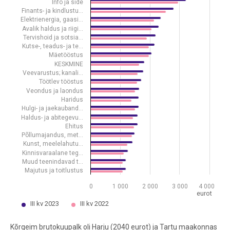
View as data table, Keskmine brutokuupalk ja selle muutus tegevusal
Info ja side
Finants- ja kindlustu…
The chart has 1 X axis displaying .
Elektrienergia, gaasi…
The chart has 1 Y axis displaying eurot. Data ranges from 1091 to 3
Avalik haldus ja riigi…
Tervishoid ja sotsia…
Kutse-, teadus- ja te…
Mäetööstus
KESKMINE
Veevarustus; kanali…
Töötlev tööstus
Veondus ja laondus
Haridus
Hulgi- ja jaekauband…
Haldus- ja abitegevu…
Ehitus
Põllumajandus, met…
Kunst, meelelahutu…
Kinnisvaraalane teg…
Muud teenindavad t…
Majutus ja toitlustus
0
1 000
2 000
3 000
4 000
eurot
III kv 2023
III kv 2022
End of interactive chart.
Kõrgeim brutokuupalk oli Harju (2040 eurot) ja Tartu maakonnas