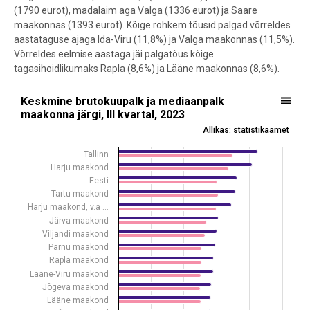
(1790 eurot), madalaim aga Valga (1336 eurot) ja Saare
maakonnas (1393 eurot). Kõige rohkem tõusid palgad võrreldes
aastataguse ajaga Ida-Viru (11,8%) ja Valga maakonnas (11,5%).
Võrreldes eelmise aastaga jäi palgatõus kõige
tagasihoidlikumaks Rapla (8,6%) ja Lääne maakonnas (8,6%).
Keskmine brutokuupalk ja mediaanpalk maakonna järgi, III kvartal, 2
Keskmine brutokuupalk ja mediaanpalk
maakonna järgi, III kvartal, 2023
Bar chart with 2 data series.
Allikas: statistikaamet
Allikas: statistikaamet
View as data table, Keskmine brutokuupalk ja mediaanpalk maakonna 
Tallinn
Harju maakond
The chart has 1 X axis displaying .
Eesti
The chart has 1 Y axis displaying eurot. Data ranges from 1170 to 2
Tartu maakond
Harju maakond, v.a …
Järva maakond
Viljandi maakond
Pärnu maakond
Rapla maakond
Lääne-Viru maakond
Jõgeva maakond
Lääne maakond