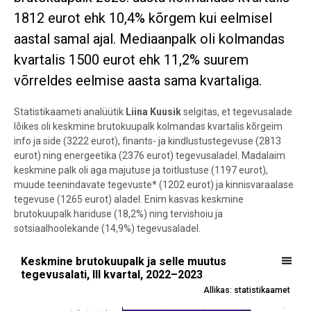
1812 eurot ehk 10,4% kõrgem kui eelmisel
aastal samal ajal. Mediaanpalk oli kolmandas
kvartalis 1500 eurot ehk 11,2% suurem
võrreldes eelmise aasta sama kvartaliga.
Statistikaameti analüütik
Liina Kuusik
selgitas, et tegevusalade
lõikes oli keskmine brutokuupalk kolmandas kvartalis kõrgeim
info ja side (3222 eurot), finants- ja kindlustustegevuse (2813
eurot) ning energeetika (2376 eurot) tegevusaladel. Madalaim
keskmine palk oli aga majutuse ja toitlustuse (1197 eurot),
muude teenindavate tegevuste* (1202 eurot) ja kinnisvaraalase
tegevuse (1265 eurot) aladel. Enim kasvas keskmine
brutokuupalk hariduse (18,2%) ning tervishoiu ja
sotsiaalhoolekande (14,9%) tegevusaladel.
Keskmine brutokuupalk ja selle muutus tegevusalati, III kvartal, 20
Keskmine brutokuupalk ja selle muutus
tegevusalati, III kvartal, 2022–2023
Bar chart with 2 data series.
Allikas: statistikaamet
Allikas: statistikaamet