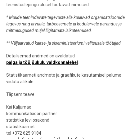
teenistuslepingu alusel töötavad inimesed.
* Muude teenindavate tegevuste alla kuuluvad organisatsioonide
tegevus ning arvutite, tarbeesemete ja kodutarvete parandus ja
mitmesugused mujal liigitamata isikuteenused.
**
Väljaarvatud kaitse- ja siseministeeriumi valitsusala töötajad
Detailsemad andmed on avaldatud
palga ja tööjõukulu valdkonnalehel
.
Statistikaameti andmete ja graafikute kasutamisel palume
viidata allikale.
Täpsem teave
Kai Kaljumäe
kommunikatsioonipartner
statistika levi osakond
statistikaamet
tel +372 625 9184