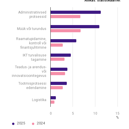
Allikas: statistikaamet
Allikas: statistikaamet
View as data table, Tehisintellekti kasutamine eesmärgi järgi, osa
Administratiivsed
protsessid
The chart has 1 X axis displaying .
The chart has 1 Y axis displaying %. Data ranges from 0.9 to 11.3.
Müük või turundus
Raamatupidamine,
kontroll või
finantsjuhtimine
IKT turvalisuse
tagamine
Teadus- ja arendus-
või
innovatsioonitegevus
Tootmisprotsessi
edendamine
Logistika
0
5
10
15
%
2025
2024