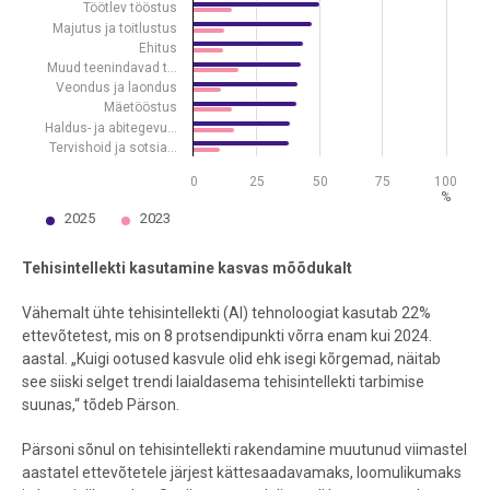
Töötlev tööstus
Majutus ja toitlustus
Ehitus
Muud teenindavad t…
Veondus ja laondus
Mäetööstus
Haldus- ja abitegevu…
Tervishoid ja sotsia…
0
25
50
75
100
%
2025
2023
End of interactive chart.
Tehisintellekti kasutamine kasvas mõõdukalt
Vähemalt ühte tehisintellekti (AI) tehnoloogiat kasutab 22%
ettevõtetest, mis on 8 protsendipunkti võrra enam kui 2024.
aastal. „Kuigi ootused kasvule olid ehk isegi kõrgemad, näitab
see siiski selget trendi laialdasema tehisintellekti tarbimise
suunas,“ tõdeb Pärson.
Pärsoni sõnul on tehisintellekti rakendamine muutunud viimastel
aastatel ettevõtetele järjest kättesaadavamaks, loomulikumaks