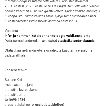
Infotehnoloogia kasutamist ettevõtetes uurib statistikaamet
2001. aastast. 2025. aastal osales uuringus 3400 ettevõtet. Vaatlus
hõlmab vähemalt 10 hõivatuga ettevõtteid. Uuring viiakse läbi kõigis
Euroopa Liidu liikmesriikides samal ajal ja sama metoodika alusel.
Eurostat avaldab liikmesriikide andmed aasta lõpus.
Vaata ka
info- ja kommunikatsioonitehnoloogia valdkonnalehte
.
Detailsemad andmed on avaldatud
statistika andmebaasis
.
Statistikaameti andmete ja graafikute kasutamisel palume
viidata allikale.
Täpsem teave:
Susann Kivi
meediasuhete juht
statistika levi osakond
statistikaamet
tel 5696 6484
press
[at]
stat.ee
(
press[at]stat[dot]ee
)