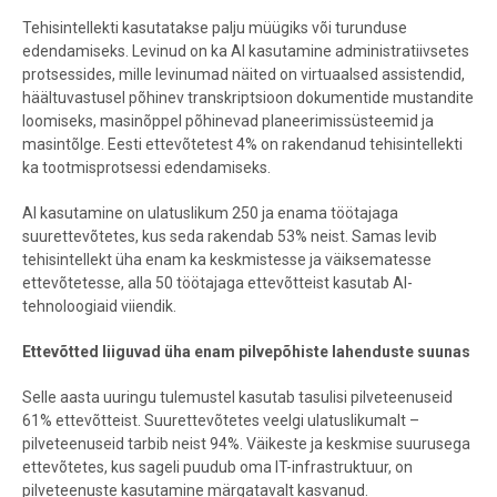
End of interactive chart.
Tehisintellekti kasutatakse palju müügiks või turunduse
edendamiseks. Levinud on ka AI kasutamine administratiivsetes
protsessides, mille levinumad näited on virtuaalsed assistendid,
häältuvastusel põhinev transkriptsioon dokumentide mustandite
loomiseks, masinõppel põhinevad planeerimissüsteemid ja
masintõlge. Eesti ettevõtetest 4% on rakendanud tehisintellekti
ka tootmisprotsessi edendamiseks.
AI kasutamine on ulatuslikum 250 ja enama töötajaga
suurettevõtetes, kus seda rakendab 53% neist. Samas levib
tehisintellekt üha enam ka keskmistesse ja väiksematesse
ettevõtetesse, alla 50 töötajaga ettevõtteist kasutab AI-
tehnoloogiaid viiendik.
Ettevõtted liiguvad üha enam pilvepõhiste lahenduste suunas
Selle aasta uuringu tulemustel kasutab tasulisi pilveteenuseid
61% ettevõtteist. Suurettevõtetes veelgi ulatuslikumalt –
pilveteenuseid tarbib neist 94%. Väikeste ja keskmise suurusega
ettevõtetes, kus sageli puudub oma IT-infrastruktuur, on
pilveteenuste kasutamine märgatavalt kasvanud.