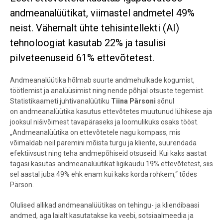
andmeanalüütikat, viimastel andmetel 49%
neist. Vähemalt ühte tehisintellekti (AI)
tehnoloogiat kasutab 22% ja tasulisi
pilveteenuseid 61% ettevõtetest.
Andmeanalüütika hõlmab suurte andmehulkade kogumist,
töötlemist ja analüüsimist ning nende põhjal otsuste tegemist.
Statistikaameti juhtivanalüütiku
Tiina Pärsoni
sõnul
on
andmeanalüütika kasutus ettevõtetes muutunud lühikese aja
jooksul nišivõimest tavapäraseks ja loomulikuks osaks tööst.
„Andmeanalüütika on ettevõtetele nagu kompass, mis
võimaldab neil paremini mõista turgu ja kliente, suurendada
efektiivsust ning teha andmepõhiseid otsuseid. Kui kaks aastat
tagasi kasutas andmeanalüütikat ligikaudu 19% ettevõtetest, siis
sel aastal juba 49% ehk enam kui kaks korda rohkem,“ tõdes
Pärson.
Olulised allikad andmeanalüütikas on tehingu- ja kliendibaasi
andmed, aga laialt kasutatakse ka veebi, sotsiaalmeedia ja