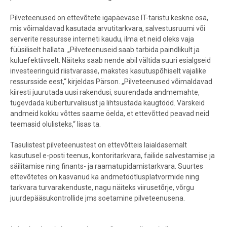
Pilveteenused on ettevõtete igapäevase IT-taristu keskne osa,
mis võimaldavad kasutada arvutitarkvara, salvestusruumi või
serverite ressursse interneti kaudu, ilma et neid oleks vaja
füüsiliselt hallata. „Pilveteenuseid saab tarbida paindlikult ja
kuluefektiivselt. Näiteks saab nende abil vältida suuri esialgseid
investeeringuid riistvarasse, makstes kasutuspõhiselt vajalike
ressursside eest,“ kirjeldas Pärson. „Pilveteenused võimaldavad
kiiresti juurutada uusi rakendusi, suurendada andmemahte,
tugevdada küberturvalisust ja lihtsustada kaugtööd. Värskeid
andmeid kokku võttes saame öelda, et ettevõtted peavad neid
teemasid olulisteks,“ lisas ta.
Tasulistest pilveteenustest on ettevõtteis laialdasemalt
kasutusel e-posti teenus, kontoritarkvara, failide salvestamise ja
säilitamise ning finants- ja raamatupidamistarkvara. Suurtes
ettevõtetes on kasvanud ka andmetöötlusplatvormide ning
tarkvara turvarakenduste, nagu näiteks viirusetõrje, võrgu
juurdepääsukontrollide jms soetamine pilveteenusena.