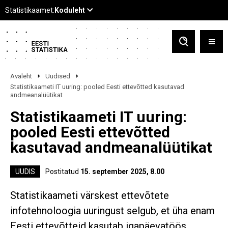
Avaleht
Uudised
Statistikaameti IT uuring: pooled Eesti ettevõtted kasutavad
andmeanalüütikat
Statistikaameti IT uuring:
pooled Eesti ettevõtted
kasutavad andmeanalüütikat
UUDIS
Postitatud
15. september 2025, 8.00
Statistikaameti värskest ettevõtete
infotehnoloogia uuringust selgub, et üha enam
Eesti ettevõtteid kasutab igapäevatöös