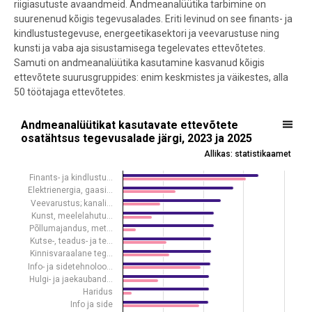
riigiasutuste avaandmeid. Andmeanalüütika tarbimine on
suurenenud kõigis tegevusalades. Eriti levinud on see finants- ja
kindlustustegevuse, energeetikasektori ja veevarustuse ning
kunsti ja vaba aja sisustamisega tegelevates ettevõtetes.
Samuti on andmeanalüütika kasutamine kasvanud kõigis
ettevõtete suurusgruppides: enim keskmistes ja väikestes, alla
50 töötajaga ettevõtetes.
Andmeanalüütikat kasutavate ettevõtete osatähtsus tegevusalade j
Andmeanalüütikat kasutavate ettevõtete
osatähtsus tegevusalade järgi, 2023 ja 2025
Bar chart with 2 data series.
Allikas: statistikaamet
Allikas: statistikaamet
View as data table, Andmeanalüütikat kasutavate ettevõtete osatä
Finants- ja kindlustu…
Elektrienergia, gaasi…
The chart has 1 X axis displaying .
Veevarustus; kanali…
The chart has 1 Y axis displaying %. Data ranges from 5.8 to 84.5.
Kunst, meelelahutu…
Põllumajandus, met…
Kutse-, teadus- ja te…
Kinnisvaraalane teg…
Info- ja sidetehnoloo…
Hulgi- ja jaekauband…
Haridus
Info ja side