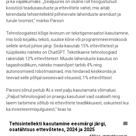
ja ka vajalikumaks. „Sealjuures on oluline roll hoogustunud
koostööl teadusasutuste ja ettevõtete vahel, mis aitab
kiirendada tehisintellektil põhinevate lahenduste arendust ja
turule toomist,“ märkis Pärson.
Tehnoloogiatest kõige levinum on tekstigeneraatori kasutamine,
mis loob kirjaliku teksti, suulise kõne või programmeerimiskoodi
sellele antud juhise järgi. Seda kasutab 15% ettevõtetest ja
tüüpiliseks näiteks on ChatGPT. Tekstikaeve tehnoloogiaid
rakendab 12% ettevõtetest. Muude lahenduste kasutus on
tagasihoidlikum, näiteks masinõpet tarbib 4% ning
autonoomseid robotmasinaid, mis hindavad keskkonda ja
teevad selle põhjal iseseisvaid otsuseid, 1% ettevõtteist.
Pärsoni sõnul peitub AI-s veel palju kasutamata võimalusi.
„Paljud tehnoloogiad on praegu kasutusel vaid osaliselt ning
laiem tarbimine sõltub nii ettevõtete teadlikkusest, oskustest kui
ka investeerimisjulgusest,“ lisas ta.
Tehisintellekti kasutamine eesmärgi järgi, osatähtsus ettevõtetes, 
Tehisintellekti kasutamine eesmärgi järgi,
osatähtsus ettevõtetes, 2024 ja 2025
Bar chart with 2 data series.