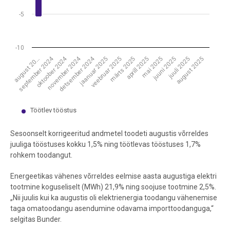
-5
-10
september 2024
detsember 2024
oktoober 2024
november 2024
veebruar 2025
mai 2025
august 2025
märts 2025
juuni 2025
jaanuar 2025
august 20…
aprill 2025
juuli 2025
Töötlev tööstus
End of interactive chart.
Sesoonselt korrigeeritud andmetel toodeti augustis võrreldes
juuliga tööstuses kokku 1,5% ning töötlevas tööstuses 1,7%
rohkem toodangut.
Energeetikas vähenes võrreldes eelmise aasta augustiga elektri
tootmine koguseliselt (MWh) 21,9% ning soojuse tootmine 2,5%.
„Nii juulis kui ka augustis oli elektrienergia toodangu vähenemise
taga omatoodangu asendumine odavama importtoodanguga,“
selgitas Bunder.