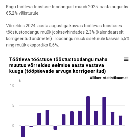
Kogu töötleva tööstuse toodangust müüdi 2025. aasta augustis
65,2% välisturule.
Võrreldes 2024. aasta augustiga kasvas töötlevas tööstuses
tööstustoodangu müük jooksevhindades 2,3% (kalendaarselt
korrigeeritud andmetel
)
. Toodangu müük siseturule kasvas 5,5%
ning müük ekspordiks 0,6%.
Töötleva tööstuse tööstustoodangu mahu muutus võrreldes eelmise
Töötleva tööstuse tööstustoodangu mahu
muutus võrreldes eelmise aasta vastava
Bar chart with 13 bars.
kuuga (tööpäevade arvuga korrigeeritud)
Allikas: statistikaamet
Allikas: statistikaamet
%
View as data table, Töötleva tööstuse tööstustoodangu mahu muut
10
The chart has 1 X axis displaying .
The chart has 1 Y axis displaying %. Data ranges from -5.4 to 7.3.
5
0