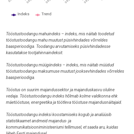
Indeks
Trend
End of interactive chart.
Tööstustoodangu mahuindeks – indeks, mis näitab toodetud
tööstustoodangu mahu muutust püsivhindades võrreldes
baasperioodiga. Toodangu arvutamiseks püsivhindadesse
kasutatakse tootjahinnaindeksit.
Tööstustoodangu müügiindeks – indeks, mis näitab müüdud
tööstustoodangu maksumuse muutust jooksevhindades võrreldes
baasperioodiga.
Tööstus on suurim majandussektor ja majanduskasvu oluline
vedaja. Tööstustoodangu indeks hõlmab kolme valdkonna ehk
mäetööstuse, energeetika ja töötleva tööstuse majandusnäitajaid.
Tööstustoodangu indeksi koostamiseks kogub ja analüüsib
statistikaamet andmeid majandus- ja
kommunikatsiooniministeeriumi tellimusel, et saada aru, kuidas
läheb Eesti majandusel.