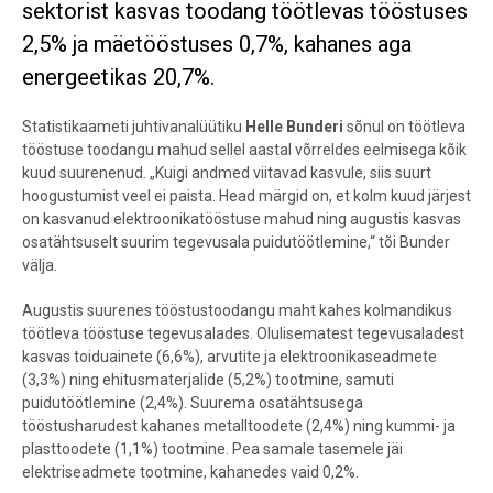
sektorist kasvas toodang töötlevas tööstuses
2,5% ja mäetööstuses 0,7%, kahanes aga
energeetikas 20,7%.
Statistikaameti juhtivanalüütiku
Helle Bunderi
sõnul on töötleva
tööstuse toodangu mahud sellel aastal võrreldes eelmisega kõik
kuud suurenenud.
„Kuigi andmed viitavad kasvule, siis suurt
hoogustumist veel ei paista. Head märgid on, et kolm kuud järjest
on kasvanud elektroonikatööstuse mahud ning augustis kasvas
osatähtsuselt suurim tegevusala puidutöötlemine,“ tõi Bunder
välja.
Augustis suurenes tööstustoodangu maht kahes kolmandikus
töötleva tööstuse tegevusalades. Olulisematest tegevusaladest
kasvas toiduainete (6,6%), arvutite ja elektroonikaseadmete
(3,3%) ning ehitusmaterjalide (5,2%) tootmine, samuti
puidutöötlemine (2,4%). Suurema osatähtsusega
tööstusharudest kahanes metalltoodete (2,4%) ning kummi- ja
plasttoodete (1,1%) tootmine. Pea samale tasemele jäi
elektriseadmete tootmine, kahanedes vaid 0,2%.