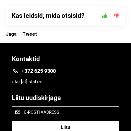
Kas leidsid, mida otsisid?
Jaga
Tweet
Kontaktid
+372 625 9300
stat
[at]
stat.ee
Liitu uudiskirjaga
E-POSTI AADRESS