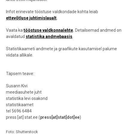
Infot erinevate tööstuse valdkondade kohta leiab
ettevõtluse juhtimislaualt
.
Vaata ka
tööstuse valdkonnalehte
.
Detailsemad andmed on
avaldatud
statistika andmebaasis
.
Statistikaameti andmete ja graafikute kasutamisel palume
viidata allikale.
Täpsem teave:
Susann Kivi
meediasuhete juht
statistika levi osakond
statistikaamet
tel 5696 6484
press
[at]
stat.ee
(
press[at]stat[dot]ee
)
Foto: Shutterstock