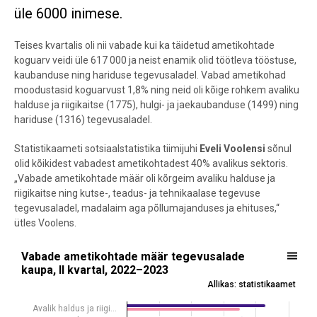
üle 6000 inimese.
Teises kvartalis oli nii vabade kui ka täidetud ametikohtade
koguarv veidi üle 617 000 ja neist enamik olid töötleva tööstuse,
kaubanduse ning hariduse tegevusaladel. Vabad ametikohad
moodustasid koguarvust 1,8% ning neid oli kõige rohkem avaliku
halduse ja riigikaitse (1775), hulgi- ja jaekaubanduse (1499) ning
hariduse (1316) tegevusaladel.
Statistikaameti sotsiaalstatistika tiimijuhi
Eveli Voolensi
sõnul
olid kõikidest vabadest ametikohtadest 40% avalikus sektoris.
„Vabade ametikohtade määr oli kõrgeim avaliku halduse ja
riigikaitse ning kutse-, teadus- ja tehnikaalase tegevuse
tegevusaladel, madalaim aga põllumajanduses ja ehituses,“
ütles Voolens.
Vabade ametikohtade määr tegevusalade kaupa, II kvartal, 2022–2
Vabade ametikohtade määr tegevusalade
kaupa, II kvartal, 2022–2023
Bar chart with 2 data series.
Allikas: statistikaamet
Allikas: statistikaamet
Avalik haldus ja riigi…
View as data table, Vabade ametikohtade määr tegevusalade kaupa