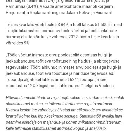
sealhulgas Tallinnas (72%), järgnesid Tartumaa (6,3%) ja
Pärnumaa (3,4%). Vabade ametikohtade määr oli kõrgeim
Harjumaal ja Raplamaal ning madalaim Põlva- ja Hiiumaal.
Teises kvartalis võeti tööle 53 849 ja töölt lahkus 51 500 inimest.
Tööjõu liikumist iseloomustav tööle võetud ja töölt lahkunute
summa ehk tööjõu käive vähenes 2022. aasta teise kvartaliga
võrreldes 9%.
„Tööle võetud inimeste arvu poolest olid eesotsas hulgi- ja
jaekaubanduse, töötleva tööstuse ning haldus- ja abitegevuse
tegevusalad. Töölt lahkunud inimeste arvu poolest aga hulgi- ja
jaekaubanduse, töötleva tööstuse ja hariduse tegevusalad.
Tööandja algatusel lahkus ametist 6341 töötajat ja see
moodustas 12% kõigist töölt lahkunutest,“ selgitas Voolens.
Hõivatud ametikohtade arvu ja tööjõu liikumise hindamiseks kasutab
statistikaamet maksu- ja tolliameti töötamise registri andmeid.
Kvartali keskmine vabade ja hõivatud ametikohtade arv avaldatakse
kvartali kolme kuu lõpu keskmise seisuga. Statistikatöö avaliku huvi
peamine esindaja on majandus- ja kommunikatsiooniministeerium,
kelle tellimusel statistikaamet andmeid kogub ja analüüsib.