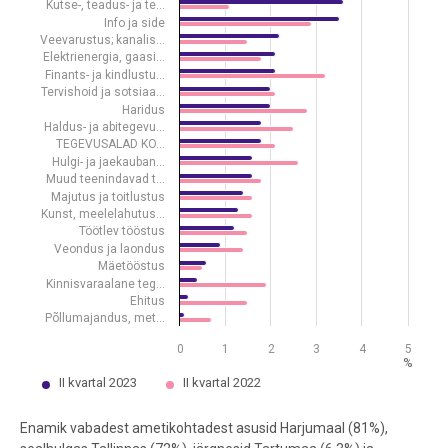
Kutse-, teadus- ja te…
The chart has 1 X axis displaying .
Info ja side
The chart has 1 Y axis displaying %. Data ranges from 0.1 to 4.3.
Veevarustus; kanalis…
Elektrienergia, gaasi…
Finants- ja kindlustu…
Tervishoid ja sotsiaa…
Haridus
Haldus- ja abitegevu…
TEGEVUSALAD KO…
Hulgi- ja jaekauban…
Muud teenindavad t…
Majutus ja toitlustus
Kunst, meelelahutus…
Töötlev tööstus
Veondus ja laondus
Mäetööstus
Kinnisvaraalane teg…
Ehitus
Põllumajandus, met…
0
1
2
3
4
5
%
II kvartal 2023
II kvartal 2022
End of interactive chart.
Enamik vabadest ametikohtadest asusid Harjumaal (81%),