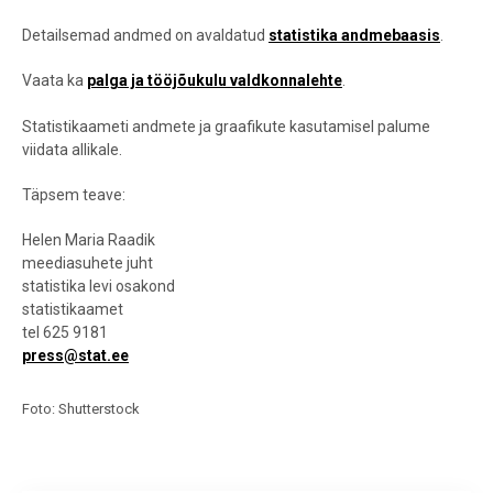
Detailsemad andmed on avaldatud
statistika andmebaasis
.
Vaata ka
palga ja tööjõukulu valdkonnalehte
.
Statistikaameti andmete ja graafikute kasutamisel palume
viidata allikale.
Täpsem teave:
Helen Maria Raadik
meediasuhete juht
statistika levi osakond
statistikaamet
tel 625 9181
press@stat.ee
Foto: Shutterstock