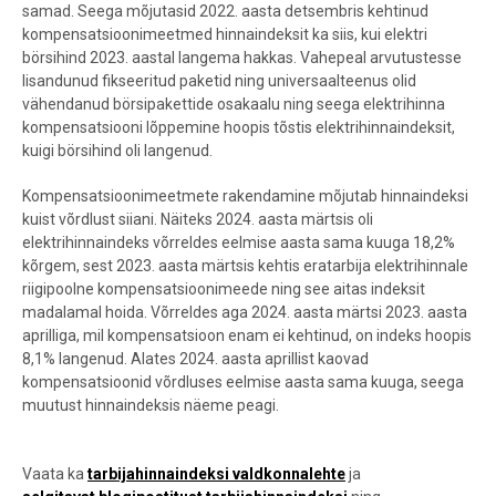
samad. Seega mõjutasid
2022.
a
asta detsembris kehti
nu
d
kompensatsioonimeetmed
hinnaindeksit ka siis, kui elektri
börsihind 2023. aastal langema hakkas. Vahepeal arvutustesse
lisandunud fikseeritud paketid ning universaalteenus olid
vähendanud börsipakettide osakaalu ning seega e
lektrihinna
kompensatsiooni lõppemine hoopis tõstis elektrihinnaindeksit,
kuigi börsihind oli langenud.
Kompensatsioonimeetmete rakendamine mõjutab hinnaindeksi
kuist võrdlust siiani. Näiteks 2024. aasta märtsis oli
elektrihinnaindeks võrreldes eelmise aasta sama kuuga 18,2%
kõrgem, sest 2023. aasta märtsis kehtis eratarbija elektrihinnale
riigipoolne kompensatsioonimeede ning see aitas indeksit
madalamal hoida.
Võrreldes aga 2024. aasta märtsi 2023. aasta
aprilliga, mil kompensatsioon enam ei kehtinud, on indeks hoopis
8,1% langenud.
Alates 2024. aasta aprillist kaovad
kompensatsioonid võrdluses eelmise aasta sama kuuga, seega
muutust hinnaindeksis näeme peagi.
Vaata ka
tarbijahinnaindeksi valdkonnalehte
ja