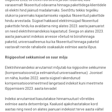
varasemalt fikseeritud odavama hinnaga pakettidega klientidele
oli elektri hind jäänud madalamaks. Seetõttu tekkis tegeliku
olukorra paremaks kajastamiseks vajadus fikseeritud pakettide
hindu arvestada. Sügisel hakkasid elektrimüüjad fikseeritud
pakettide hindu ka avaldama ning alates 2023. aasta jaanuarist
on need elektrihinnaindeksis kajastatud. Seega on alates 2023.
aasta jaanuarist indeksis arvesse võetud nii börsihinnaga
paketid, universaalteenus kui ka fikseeritud hinnaga paketid
vastavalt nende rahalisele osakaalule eelmise aasta lõpus.
Riigipoolsel sekkumisel on suur mõju
Elektrihinnaindeksi arvutamist mõjutab ka riigipoolne sekkumine
(kompensatsioonid ja eelmainitud universaalteenus). Joonisel
on näha, kuidas 2022. aasta sügisel rakendunud
kompensatsioonimeetmed langetasid indeksit kuni meetmete
lõppemiseni 2023. aasta kevadel.
Indeksi arvutamisel kasutatakse hinnamuutust võrreldes
eelmise aasta detsembriga. Kaalusid ajakohastatakse kord
aastas ning need on alates jaanuari indeksist terve aasta vältel