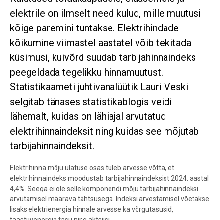
elektrile on ilmselt need kulud, mille muutusi
kõige paremini tuntakse. Elektrihindade
kõikumine viimastel aastatel võib tekitada
küsimusi, kuivõrd suudab tarbijahinnaindeks
peegeldada tegelikku hinnamuutust.
Statistikaameti juhtivanalüütik Lauri Veski
selgitab tänases statistikablogis veidi
lähemalt, kuidas on lähiajal arvutatud
elektrihinnaindeksit ning kuidas see mõjutab
tarbijahinnaindeksit.
Elektrihinna mõju ulatuse osas tuleb arvesse võtta, et
elektrihinnaindeks moodustab tarbijahinnaindeksist 2024. aastal
4,4%. Seega ei ole selle komponendi mõju tarbijahinnaindeksi
arvutamisel määrava tähtsusega. Indeksi arvestamisel võetakse
lisaks elektrienergia hinnale arvesse ka võrgutasusid,
taastuvenergia tasu ning aktsiisi.