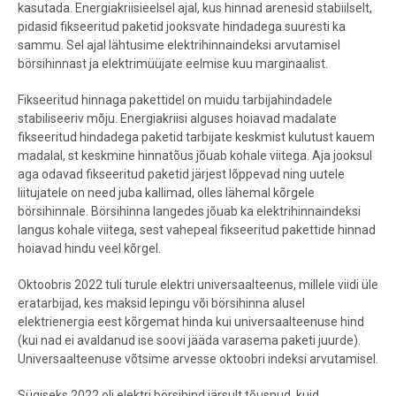
kasutada. Energiakriisieelsel ajal, kus hinnad arenesid stabiilselt,
pidasid fikseeritud paketid jooksvate hindadega suuresti ka
sammu.
S
el ajal lähtusime elektrihinnaindeksi arvutamisel
börsihinnast ja elektrimüüjate eelmise kuu marginaalist.
Fikseeritud hinnaga pakettidel on muidu tarbijahindadele
stabiliseeriv mõju. Energiakriisi alguses hoiavad madalate
fikseeritud hindadega paketid tarbijate keskmist kulutust kauem
madalal, st keskmine hinnatõus jõuab kohale viitega.
Aja jooksul
aga odavad fikseeritud paketid järjest lõppevad ning uutele
liitujatele on need juba kallimad, olles lähemal kõrgele
börsihinnale. Börsihinna langedes jõuab ka elektrihinnaindeksi
langus kohale viitega, sest vahepeal fikseeritud pakettide hinnad
hoiavad hindu veel kõrgel.
Oktoobris 2022 tuli turule elektri universaalteenus, millele viidi üle
eratarbijad, kes maksid lepingu või börsihinna alusel
elektrienergia eest kõrgemat hinda kui universaalteenuse hind
(kui nad ei avaldanud ise soovi jääda varasema paketi juurde).
Universaalteenuse võtsime arvesse oktoobri indeksi arvutamisel.
Sügiseks 2022 oli elektri börsihind järsult tõusnud, kuid