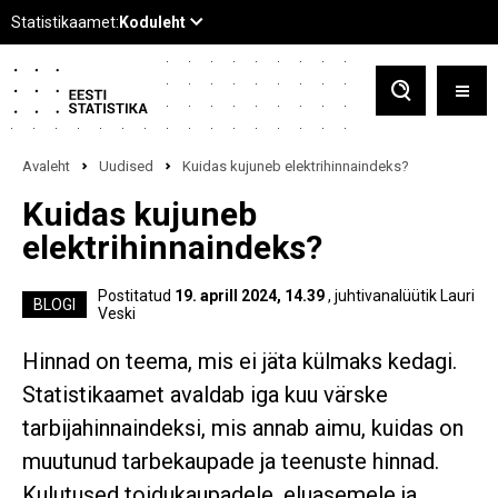
Avaleht
Uudised
Kuidas kujuneb elektrihinnaindeks?
Kuidas kujuneb
elektrihinnaindeks?
Postitatud
19. aprill 2024, 14.39
, juhtivanalüütik Lauri
BLOGI
Veski
Hinnad on teema, mis ei jäta külmaks kedagi.
Statistikaamet avaldab iga kuu värske
tarbijahinnaindeksi, mis annab aimu, kuidas on
muutunud tarbekaupade ja teenuste hinnad.
Kulutused toidukaupadele, eluasemele ja