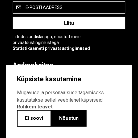
E-POSTI AADRESS
Liitudes uudiskirjaga, nõustud meie
privaatsustingimustega
Statistikaameti privaatsustingimused
Andmekaitse
Andmekaitse
Küpsiste kasutamine
Küpsiste sätted
Mugavuse ja personaalsuse tagamiseks
kasutatakse sellel veebilehel küpsiseid
Rohkem teavet
Ei soovi
Nõustun