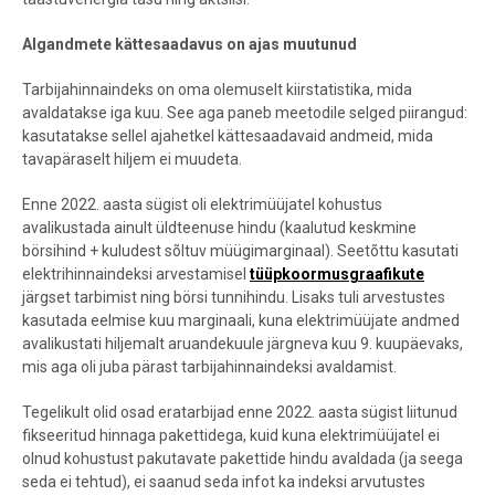
Algandmete kättesaadavus on ajas muutunud
Tarbijahinnaindeks on oma olemuselt kiirstatistika, mida
avaldatakse iga kuu. See aga paneb meetodile selged piirangud:
kasutatakse sellel ajahetkel kättesaadavaid andmeid, mida
tavapäraselt hiljem ei muudeta.
Enne 2022. aasta sügist oli elektrimüüjatel kohustus
avalikustada ainult üldteenuse hindu (kaalutud keskmine
börsihind + kuludest sõltuv müügimarginaal). Seetõttu kasutati
elektrihinnaindeksi arvestamisel
tüüpkoormusgraafikute
järgset tarbimist ning börsi tunnihindu. Lisaks tuli arvestustes
kasutada eelmise kuu marginaali, kuna elektrimüüjate andmed
avalikustati hiljemalt aruandekuule järgneva kuu 9. kuupäevaks,
mis aga oli juba pärast tarbijahinnaindeksi avaldamist.
Tegelikult olid osad eratarbijad enne 2022. aasta sügist liitunud
fikseeritud hinnaga pakettidega, kuid kuna elektrimüüjatel ei
olnud kohustust pakutavate pakettide hindu avaldada (ja seega
seda ei tehtud), ei saanud seda infot ka indeksi arvutustes