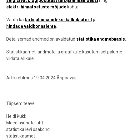
selgitavat blogipostitust tarbijahinnaindeksi
ning
elektri hinnatoetuste mõjude
kohta.
Vaata ka
tarbijahinnaindeksi kalkulaatorit
ja
hindade valdkonnalehte
.
Detailsemad andmed on avaldatud
statistika andmebaasis
.
Statistikaameti andmete ja graafikute kasutamisel palume
viidata allikale.
Artikkel ilmus 19.04.2024 Äripäevas.
Täpsem teave:
Heidi Kukk
Meediasuhete juht
statistika levi osakond
statistikaamet