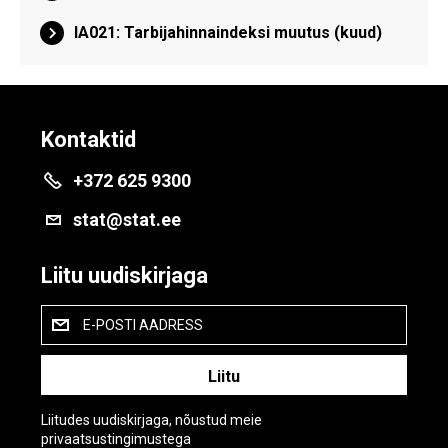
IA021: Tarbijahinnaindeksi muutus (kuud)
Kontaktid
+372 625 9300
stat@stat.ee
Liitu uudiskirjaga
E-POSTI AADRESS
Liitudes uudiskirjaga, nõustud meie
privaatsustingimustega