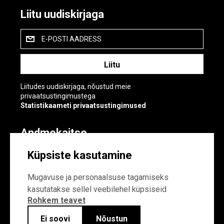
Liitu uudiskirjaga
E-POSTI AADRESS
Liitudes uudiskirjaga, nõustud meie
privaatsustingimustega
Statistikaameti privaatsustingimused
Andmekaitse
Andmekaitse
Küpsiste kasutamine
Küpsiste sätted
Mugavuse ja personaalsuse tagamiseks
kasutatakse sellel veebilehel küpsiseid
Rohkem teavet
Ei soovi
Nõustun