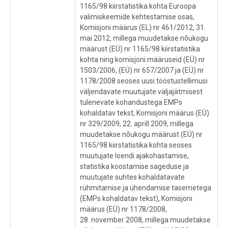
1165/98 kiirstatistika kohta Euroopa
valimiskeemide kehtestamise osas,
Komisjoni määrus (EL) nr 461/2012, 31.
mai 2012, millega muudetakse nõukogu
määrust (EÜ) nr 1165/98 kiirstatistika
kohta ning komisjoni määruseid (EÜ) nr
1503/2006, (EÜ) nr 657/2007 ja (EÜ) nr
1178/2008 seoses uusi tööstustellimusi
väljendavate muutujate väljajätmisest
tulenevate kohandustega EMPs
kohaldatav tekst, Komisjoni määrus (EÜ)
nr 329/2009, 22. aprill 2009, millega
muudetakse nõukogu määrust (EÜ) nr
1165/98 kiirstatistika kohta seoses
muutujate loendi ajakohastamise,
statistika koostamise sageduse ja
muutujate suhtes kohaldatavate
rühmitamise ja ühendamise tasemetega
(EMPs kohaldatav tekst), Komisjoni
määrus (EÜ) nr 1178/2008,
28. november 2008, millega muudetakse