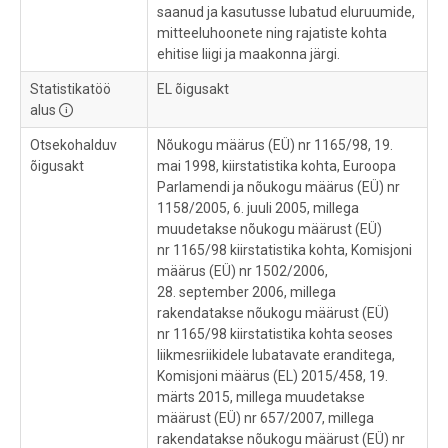
saanud ja kasutusse lubatud eluruumide,
mitteeluhoonete ning rajatiste kohta
ehitise liigi ja maakonna järgi.
Statistikatöö
EL õigusakt
alus
Otsekohalduv
Nõukogu määrus (EÜ) nr 1165/98, 19.
õigusakt
mai 1998, kiirstatistika kohta, Euroopa
Parlamendi ja nõukogu määrus (EÜ) nr
1158/2005, 6. juuli 2005, millega
muudetakse nõukogu määrust (EÜ)
nr 1165/98 kiirstatistika kohta, Komisjoni
määrus (EÜ) nr 1502/2006,
28. september 2006, millega
rakendatakse nõukogu määrust (EÜ)
nr 1165/98 kiirstatistika kohta seoses
liikmesriikidele lubatavate eranditega,
Komisjoni määrus (EL) 2015/458, 19.
märts 2015, millega muudetakse
määrust (EÜ) nr 657/2007, millega
rakendatakse nõukogu määrust (EÜ) nr