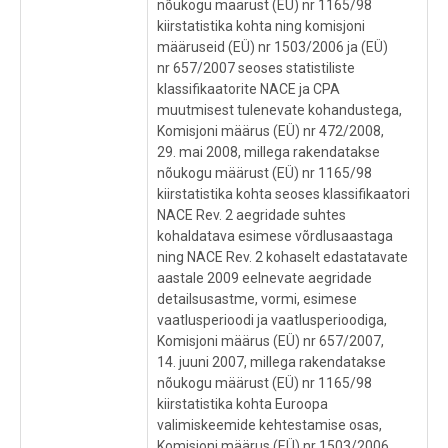
nõukogu määrust (EÜ) nr 1165/98
kiirstatistika kohta ning komisjoni
määruseid (EÜ) nr 1503/2006 ja (EÜ)
nr 657/2007 seoses statistiliste
klassifikaatorite NACE ja CPA
muutmisest tulenevate kohandustega,
Komisjoni määrus (EÜ) nr 472/2008,
29. mai 2008, millega rakendatakse
nõukogu määrust (EÜ) nr 1165/98
kiirstatistika kohta seoses klassifikaatori
NACE Rev. 2 aegridade suhtes
kohaldatava esimese võrdlusaastaga
ning NACE Rev. 2 kohaselt edastatavate
aastale 2009 eelnevate aegridade
detailsusastme, vormi, esimese
vaatlusperioodi ja vaatlusperioodiga,
Komisjoni määrus (EÜ) nr 657/2007,
14. juuni 2007, millega rakendatakse
nõukogu määrust (EÜ) nr 1165/98
kiirstatistika kohta Euroopa
valimiskeemide kehtestamise osas,
Komisjoni määrus (EÜ) nr 1503/2006,