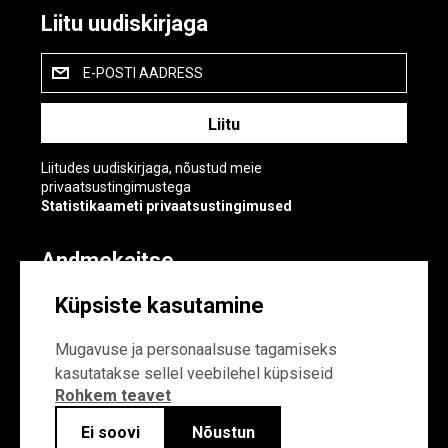
Liitu uudiskirjaga
E-POSTI AADRESS
Liitudes uudiskirjaga, nõustud meie
privaatsustingimustega
Statistikaameti privaatsustingimused
Andmekaitse
Andmekaitse
Küpsiste kasutamine
Küpsiste sätted
Mugavuse ja personaalsuse tagamiseks
kasutatakse sellel veebilehel küpsiseid
Rohkem teavet
Ei soovi
Nõustun