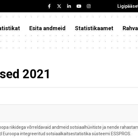
Ligipääse
tistikat
Esita andmeid
Statistikaamet
Rahva
used 2021
opa riikidega võrreldavaid andmeid sotsiaalhüvitiste ja nende rahastam
ud Euroopa integreeritud sotsiaalkaitsestatistika süsteemi ESSPROS.