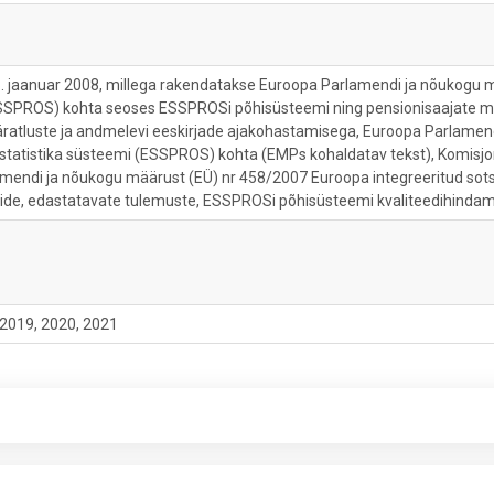
8. jaanuar 2008, millega rakendatakse Euroopa Parlamendi ja nõukogu 
(ESSPROS) kohta seoses ESSPROSi põhisüsteemi ning pensionisaajate mo
äratluste ja andmelevi eeskirjade ajakohastamisega, Euroopa Parlamendi
sestatistika süsteemi (ESSPROS) kohta (EMPs kohaldatav tekst), Komisj
mendi ja nõukogu määrust (EÜ) nr 458/2007 Euroopa integreeritud sots
e, edastatavate tulemuste, ESSPROSi põhisüsteemi kvaliteedihindami
 2019, 2020, 2021