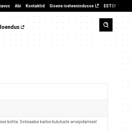
tavus
Abi
Kontaktid
Sisene iseteenindusse
EST
ENG
loendus
ise kohta. Sotsiaalse kaitse kulutuste arvepidamisel