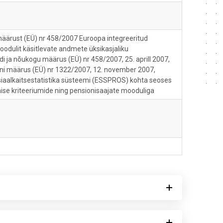
määrust (EÜ) nr 458/2007 Euroopa integreeritud
odulit käsitlevate andmete üksikasjaliku
 ja nõukogu määrus (EÜ) nr 458/2007, 25. aprill 2007,
oni määrus (EÜ) nr 1322/2007, 12. november 2007,
iaalkaitsestatistika süsteemi (ESSPROS) kohta seoses
se kriteeriumide ning pensionisaajate mooduliga