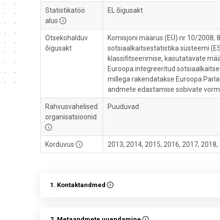
Statistikatöö
EL õigusakt
alus
Otsekohalduv
Komisjoni määrus (EÜ) nr 10/2008, 
õigusakt
sotsiaalkaitsestatistika süsteemi 
klassifitseerimise, kasutatavate mä
Euroopa integreeritud sotsiaalkait
millega rakendatakse Euroopa Parla
andmete edastamise sobivate vormid
Rahvusvahelised
Puuduvad
organisatsioonid
Korduvus
2013, 2014, 2015, 2016, 2017, 2018,
1. Kontaktandmed
2. Metaandmete uuendamine