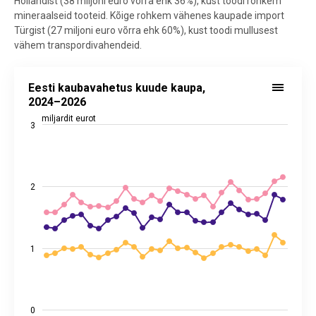
Hollandist (38 miljoni euro võrra ehk 36%), kust toodi rohkem
mineraalseid tooteid. Kõige rohkem vähenes kaupade import
Türgist (27 miljoni euro võrra ehk 60%), kust toodi mullusest
vähem transpordivahendeid.
Eesti kaubavahetus kuude kaupa, 2024–2026
Eesti kaubavahetus kuude kaupa,
Line chart with 4 lines.
2024–2026
Allikas: statistikaamet
miljardit eurot
3
View as data table, Eesti kaubavahetus kuude kaupa, 2024–2026
The chart has 1 X axis displaying categories.
The chart has 2 Y axes displaying miljardit eurot, and values.
2
1
0