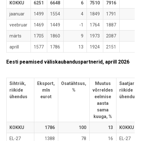
KOKKU
6251
6648
6
7510
7916
5
jaanuar
1499
1554
4
1849
1791
-3
veebruar
1469
1449
-1
1764
1887
7
märts
1705
1860
9
1973
2087
6
aprill
1577
1786
13
1924
2151
12
Eesti peamised väliskaubanduspartnerid, aprill 2026
Sihtriik,
Eksport,
Osatähtsus,
Muutus
Saatjariik,
riikide
mln
%
võrreldes
riikide
ühendus
eurot
eelmise
ühendus
aasta
sama
kuuga, %
KOKKU
1786
100
13
KOKKU
EL-27
1388
78
16
EL-27