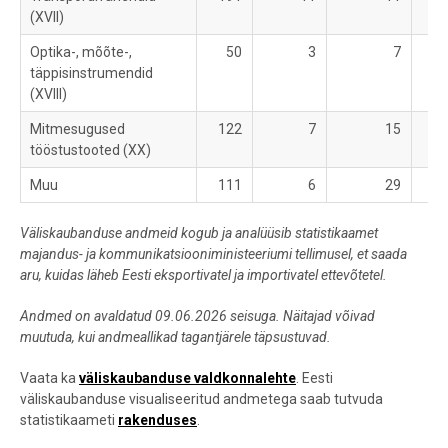
(XVII)
Optika-, mõõte-,
50
3
7
täppisinstrumendid
(XVIII)
Mitmesugused
122
7
15
tööstustooted (XX)
Muu
111
6
29
1
Väliskaubanduse andmeid kogub ja analüüsib statistikaamet
majandus- ja kommunikatsiooniministeeriumi tellimusel, et saada
aru, kuidas läheb Eesti eksportivatel ja importivatel ettevõtetel.
Andmed on avaldatud 09.06.2026 seisuga. Näitajad võivad
muutuda, kui andmeallikad tagantjärele täpsustuvad.
Vaata ka
väliskaubanduse valdkonnalehte
. Eesti
väliskaubanduse visualiseeritud andmetega saab tutvuda
statistikaameti
rakenduses
.