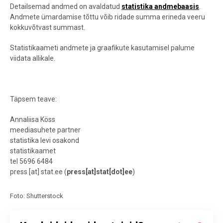
Detailsemad andmed on avaldatud
statistika andmebaasis
.
Andmete ümardamise tõttu võib ridade summa erineda veeru
kokkuvõtvast summast.
Statistikaameti andmete ja graafikute kasutamisel palume
viidata allikale.
Täpsem teave:
Annaliisa Köss
meediasuhete partner
statistika levi osakond
statistikaamet
tel 5696 6484
press
[at]
stat.ee
(
press[at]stat[dot]ee
)
Foto: Shutterstock