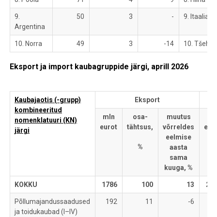
9.
50
3
-
9. Itaalia
Argentina
10. Norra
49
3
-14
10. Tšehhi
Eksport ja import kaubagruppide järgi, aprill 2026
Kaubajaotis (-grupp)
Eksport
kombineeritud
mln
osa-
muutus
ml
nomenklatuuri (KN)
eurot
tähtsus,
võrreldes
eur
järgi
eelmise
%
aasta
sama
kuuga, %
KOKKU
1786
100
13
21
Põllumajandussaadused
192
11
-6
2
ja toidukaubad (I–IV)