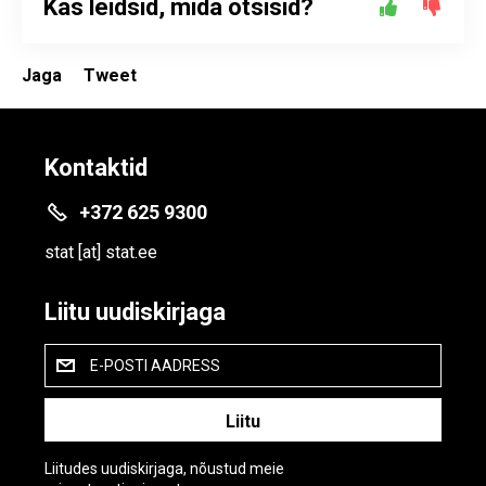
Kas leidsid, mida otsisid?
Jaga
Tweet
Kontaktid
+372 625 9300
stat
[at]
stat.ee
Liitu uudiskirjaga
E-POSTI AADRESS
Liitudes uudiskirjaga, nõustud meie