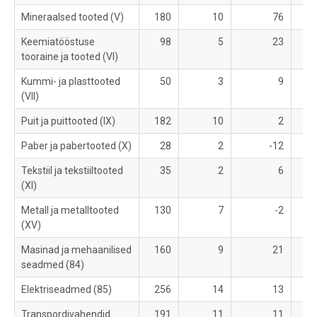
Mineraalsed tooted (V)
180
10
76
2
Keemiatööstuse
98
5
23
1
tooraine ja tooted (VI)
Kummi- ja plasttooted
50
3
9
1
(VII)
Puit ja puittooted (IX)
182
10
2
Paber ja pabertooted (X)
28
2
-12
Tekstiil ja tekstiiltooted
35
2
6
(XI)
Metall ja metalltooted
130
7
-2
1
(XV)
Masinad ja mehaanilised
160
9
21
2
seadmed (84)
Elektriseadmed (85)
256
14
13
2
Transpordivahendid
191
11
11
2