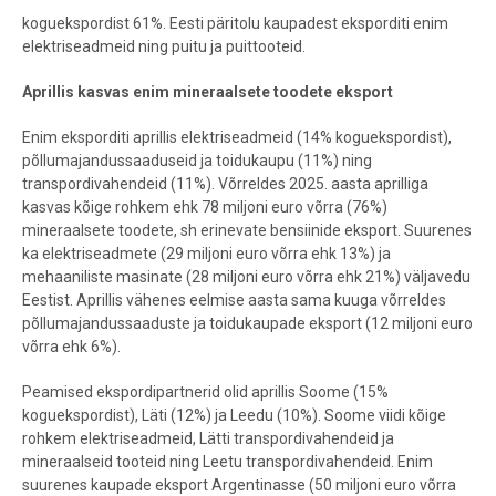
koguekspordist 61%. Eesti päritolu kaupadest eksporditi enim
elektriseadmeid ning puitu ja puittooteid.
Aprillis kasvas enim mineraalsete toodete eksport
Enim eksporditi aprillis elektriseadmeid (14% koguekspordist),
põllumajandussaaduseid ja toidukaupu (11%) ning
transpordivahendeid (11%). Võrreldes 2025. aasta aprilliga
kasvas kõige rohkem ehk 78 miljoni euro võrra (76%)
mineraalsete toodete, sh erinevate bensiinide eksport. Suurenes
ka elektriseadmete (29 miljoni euro võrra ehk 13%) ja
mehaaniliste masinate (28 miljoni euro võrra ehk 21%) väljavedu
Eestist. Aprillis vähenes eelmise aasta sama kuuga võrreldes
põllumajandussaaduste ja toidukaupade eksport (12 miljoni euro
võrra ehk 6%).
Peamised ekspordipartnerid olid aprillis Soome (15%
koguekspordist), Läti (12%) ja Leedu (10%). Soome viidi kõige
rohkem elektriseadmeid, Lätti transpordivahendeid ja
mineraalseid tooteid ning Leetu transpordivahendeid. Enim
suurenes kaupade eksport Argentinasse (50 miljoni euro võrra