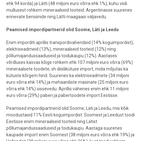
ehk 94 korda) ja Lätti (48 miljoni euro võrra ehk 1%), kuhu viidi
mullusest rohkem mineraalseid tooteid. Argentinasse suurenes
erinevate bensiinide ning Lätti maagaasi väljavedu.
Peamised impordipartnerid olid Soome, Läti ja Leedu
Enim imporditi aprillis transpordivahendeid (14% koguimpordist),
elektriseadmeid (13%), mineraalseid tooteid (12%) ning
põllumajandussaaduseid ja toidukaupu (12%). Aastases
võrdluses kasvas kõige rohkem ehk 107 miljoni euro võrra (69%)
mineraalsete toodete, sh diislikütuse import, mida mõjutas ka
kütuste kõrgem hind. Suurenes ka elektriseadmete (34 miljoni
euro võrra ehk 14%) ja mehaaniliste masinate (25 miljoni euro
võrra ehk 14%) sissevedu. Aprillis vähenes enim ehk 11 miljoni
euro võrra (29%) paberi ja pabertoodete import Eestisse.
Peamised impordipartnerid olid Soome, Läti ja Leedu, mis kõik
moodustasid 11% Eesti koguimpordist. Soomest ja Leedust toodi
Eestisse enim mineraalseid tooteid ning Lätist
põllumajandussaaduseid ja toidukaupu. Aastaga suurenes
kaupade import enim Soomest (38 miljoni euro võrra ehk 19%) ja