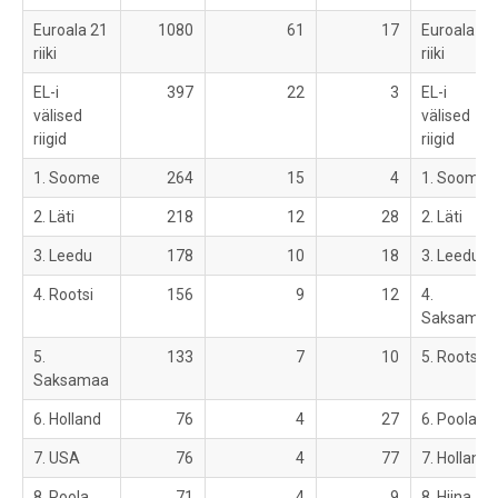
Euroala 21
1080
61
17
Euroala 21
riiki
riiki
EL-i
397
22
3
EL-i
välised
välised
riigid
riigid
1. Soome
264
15
4
1. Soome
2. Läti
218
12
28
2. Läti
3. Leedu
178
10
18
3. Leedu
4. Rootsi
156
9
12
4.
Saksamaa
5.
133
7
10
5. Rootsi
Saksamaa
6. Holland
76
4
27
6. Poola
7. USA
76
4
77
7. Holland
8. Poola
71
4
9
8. Hiina