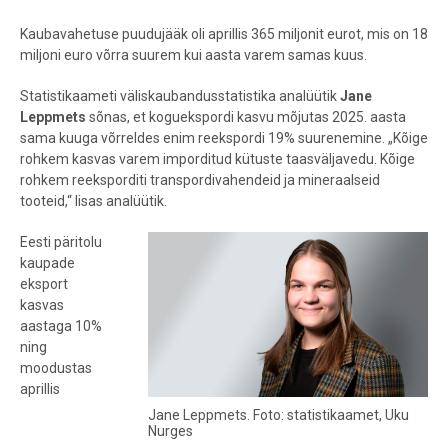
Kaubavahetuse puudujääk oli aprillis 365 miljonit eurot, mis on 18
miljoni euro võrra suurem kui aasta varem samas kuus.
Statistikaameti väliskaubandusstatistika analüütik
Jane
Leppmets
sõnas, et koguekspordi kasvu mõjutas 2025. aasta
sama kuuga võrreldes enim reekspordi 19% suurenemine. „Kõige
rohkem kasvas varem imporditud kütuste taasväljavedu. Kõige
rohkem reeksporditi transpordivahendeid ja mineraalseid
tooteid,“ lisas analüütik.
Eesti päritolu
kaupade
eksport
kasvas
aastaga 10%
ning
moodustas
aprillis
Jane Leppmets. Foto: statistikaamet, Uku
Nurges