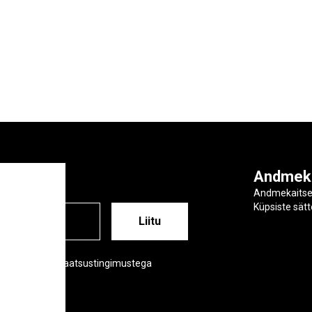
ga
Andmek
Andmekaits
Küpsiste sät
ESS
õustud meie privaatsustingimustega
tsustingimused