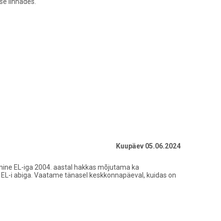
se linnades.
Kuupäev 05.06.2024
emine EL-iga 2004. aastal hakkas mõjutama ka
i EL-i abiga. Vaatame tänasel keskkonnapäeval, kuidas on