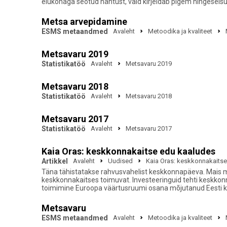
elukohaga seotud nähtust, vaid kirjeldab pigem hingeseisu
Metsa arvepidamine
ESMS metaandmed
Avaleht
Metoodika ja kvaliteet
Metsavaru 2019
Statistikatöö
Avaleht
Metsavaru 2019
Metsavaru 2018
Statistikatöö
Avaleht
Metsavaru 2018
Metsavaru 2017
Statistikatöö
Avaleht
Metsavaru 2017
Kaia Oras: keskkonnakaitse edu kaaludes
Artikkel
Avaleht
Uudised
Kaia Oras: keskkonnakaits
Täna tähistatakse rahvusvahelist keskkonnapäeva. Mais mö
keskkonnakaitses toimuvat. Investeeringuid tehti keskkonn
toimimine Euroopa väärtusruumi osana mõjutanud Eesti 
Metsavaru
ESMS metaandmed
Avaleht
Metoodika ja kvaliteet