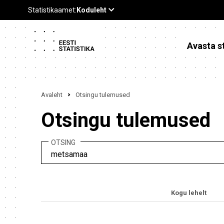
Avasta st
Avaleht
Otsingu tulemused
Otsingu tulemused
OTSING
Kogu lehelt