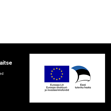
aitse
e
ted