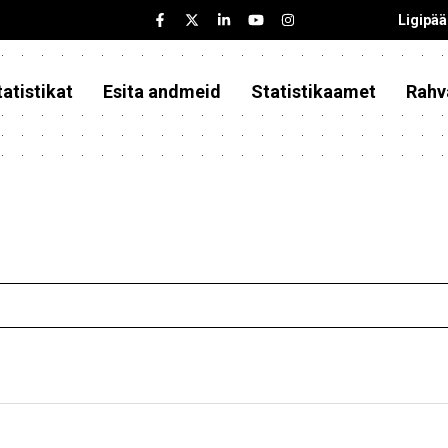
Ligipä
atistikat
Esita andmeid
Statistikaamet
Rahv