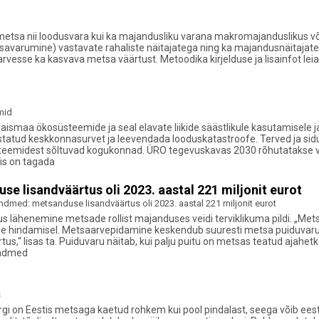
eb metsa nii loodusvara kui ka majandusliku varana makromajandusliku
savarumine) vastavate rahaliste näitajatega ning ka majandusnäitajate
vesse ka kasvava metsa väärtust. Metoodika kirjelduse ja lisainfot lei
mid
a ökosüsteemide ja seal elavate liikide säästlikule kasutamisele ja 
tatud keskkonnasurvet ja leevendada looduskatastroofe. Terved ja sid
steemidest sõltuvad kogukonnad. ÜRO tegevuskavas 2030 rõhutatakse 
tis on tagada
lisandväärtus oli 2023. aastal 221 miljonit eurot
med: metsanduse lisandväärtus oli 2023. aastal 221 miljonit eurot
us lähenemine metsade rollist majanduses veidi terviklikuma pildi. „Met
mise hindamisel. Metsaarvepidamine keskendub suuresti metsa puiduvaru
s,“ lisas ta. Puiduvaru näitab, kui palju puitu on metsas teatud ajahetk
 andmed
s
järgi on Eestis metsaga kaetud rohkem kui pool pindalast, seega võib ee