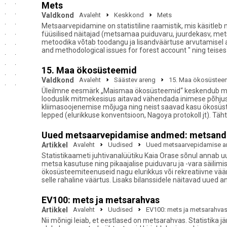
Mets
Valdkond
Avaleht
Keskkond
Mets
Metsaarvepidamine on statistiline raamistik, mis käsitl
füüsilised näitajad (metsamaa puiduvaru, juurdekasv, met
metoodika võtab toodangu ja lisandväärtuse arvutamisel ar
and methodological issues for forest account " ning teises
15. Maa ökosüsteemid
Valdkond
Avaleht
Säästev areng
15. Maa ökosüstee
Üleilmne eesmärk „Maismaa ökosüsteemid“ keskendub maisma
looduslik mitmekesisus aitavad vähendada inimese põhjus
kliimasoojenemise mõjuga ning neist saavad kasu ökosü
lepped (elurikkuse konventsioon, Nagoya protokoll jt). Täh
Uued metsaarvepidamise andmed: metsanduse 
Artikkel
Avaleht
Uudised
Uued metsaarvepidamise and
Statistikaameti juhtivanalüütiku Kaia Orase sõnul annab u
metsa kasutuse ning pikaajalise puiduvaru ja -vara säili
ökosüsteemiteenuseid nagu elurikkus või rekreatiivne väärtu
selle rahaline väärtus. Lisaks bilanssidele näitavad uued
EV100: mets ja metsarahvas
Artikkel
Avaleht
Uudised
EV100: mets ja metsarahva
Nii mõnigi leiab, et eestlased on metsarahvas. Statistika 