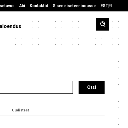
äsetavus
Abi
Kontaktid
Sisene iseteenindusse
EST
ENG
aloendus
Uudistest