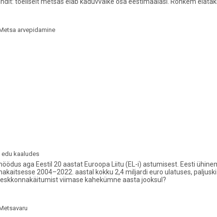
ndit: tõeliselt metsas elab kaduvväike osa eestimaalasi. Rohkem elatak
Metsa arvepidamine
e edu kaaludes
ödus aga Eestil 20 aastat Euroopa Liitu (EL-i) astumisest. Eesti ühin
akaitsesse 2004–2022. aastal kokku 2,4 miljardi euro ulatuses, paljusk
keskkonnakäitumist viimase kahekümne aasta jooksul?
Metsavaru