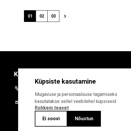
01
02
03
Kontaktid
Liitu uudiskirja
Küpsiste kasutamine
+372 625 9300
E-POSTI AADR
Mugavuse ja personaalsuse tagamiseks
kasutatakse sellel veebilehel küpsiseid
stat@stat.ee
Rohkem teavet
Liitudes uudiskirjaga, n
Statistikaameti privaa
Ei soovi
Nõustun