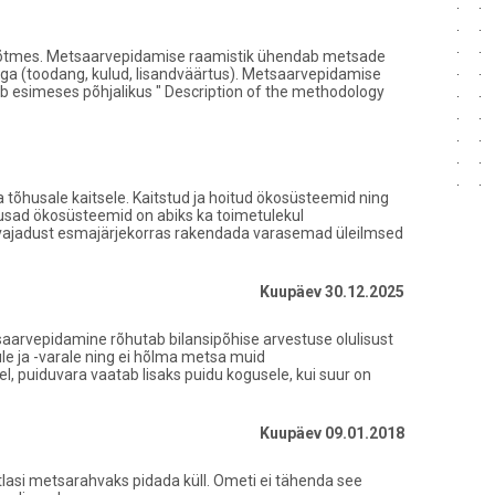
s võtmes. Metsaarvepidamise raamistik ühendab metsade
ga (toodang, kulud, lisandväärtus). Metsaarvepidamise
ab esimeses põhjalikus " Description of the methodology
tõhusale kaitsele. Kaitstud ja hoitud ökosüsteemid ning
usad ökosüsteemid on abiks ka toimetulekul
vajadust esmajärjekorras rakendada varasemad üleilmsed
Kuupäev 30.12.2025
saarvepidamine rõhutab bilansipõhise arvestuse olulisust
le ja -varale ning ei hõlma metsa muid
el, puiduvara vaatab lisaks puidu kogusele, kui suur on
Kuupäev 09.01.2018
stlasi metsarahvaks pidada küll. Ometi ei tähenda see