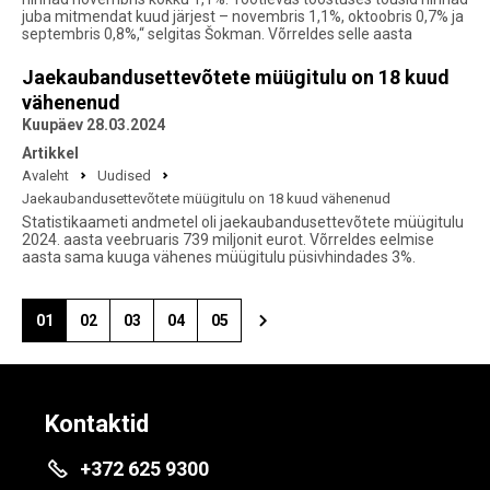
juba mitmendat kuud järjest – novembris 1,1%, oktoobris 0,7% ja
septembris 0,8%,“ selgitas Šokman. Võrreldes selle aasta
Jaekaubandusettevõtete müügitulu on 18 kuud
vähenenud
Kuupäev 28.03.2024
Artikkel
Avaleht
Uudised
Jaekaubandusettevõtete müügitulu on 18 kuud vähenenud
Statistikaameti andmetel oli jaekaubandusettevõtete müügitulu
2024. aasta veebruaris 739 miljonit eurot. Võrreldes eelmise
aasta sama kuuga vähenes müügitulu püsivhindades 3%.
01
02
03
04
05
Kontaktid
+372 625 9300