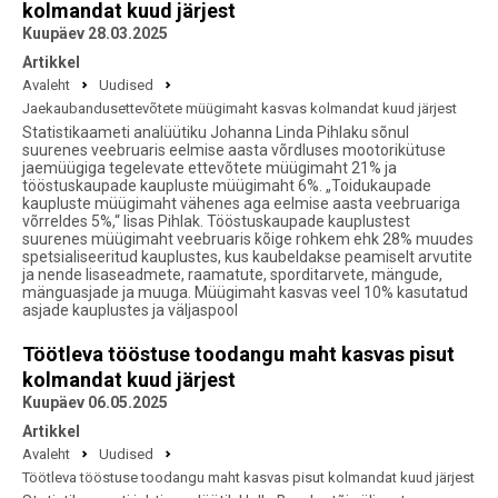
kolmandat kuud järjest
Kuupäev 28.03.2025
Artikkel
Avaleht
Uudised
Jaekaubandusettevõtete müügimaht kasvas kolmandat kuud järjest
Statistikaameti analüütiku Johanna Linda Pihlaku sõnul
suurenes veebruaris eelmise aasta võrdluses mootorikütuse
jaemüügiga tegelevate ettevõtete müügimaht 21% ja
tööstuskaupade kaupluste müügimaht 6%. „Toidukaupade
kaupluste müügimaht vähenes aga eelmise aasta veebruariga
võrreldes 5%,“ lisas Pihlak. Tööstuskaupade kauplustest
suurenes müügimaht veebruaris kõige rohkem ehk 28% muudes
spetsialiseeritud kauplustes, kus kaubeldakse peamiselt arvutite
ja nende lisaseadmete, raamatute, sporditarvete, mängude,
mänguasjade ja muuga. Müügimaht kasvas veel 10% kasutatud
asjade kauplustes ja väljaspool
Töötleva tööstuse toodangu maht kasvas pisut
kolmandat kuud järjest
Kuupäev 06.05.2025
Artikkel
Avaleht
Uudised
Töötleva tööstuse toodangu maht kasvas pisut kolmandat kuud järjest