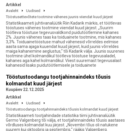
Artikkel
Avaleht
Uudised
Tööstusettevõtete tootmine vähenes juunis viiendat kuud järjest
Statistikaameti juhtivanalüütik Riin Kadarik märkis, et töötlevas
tööstuses vähenes tootmine viiendat kuud järjest. „Suurim
töötleva tööstuse tegevusvaldkond puidutöötlemine kahanes
2%. Juunis vähenes taas ka toiduainete tootmine, mis kahanes
3,3%. Toiduainetööstuse mahud vähenesid võrreldes eelmise
aasta sama ajaga kuuendat kuud järjest, kuid juunis võrreldes
maiga kahanemine aeglustus,“ tõi Kadarik välja. Juunis suurenes
tootmine ühel kolmandikul töötleva tööstuse tegevusaladel,
kahanes aga kahel kolmandikul. Viiest suuremast tegevusalast
kahanesid lisaks puidutöötlemisele ja toiduainete
Tööstustoodangu tootjahinnaindeks tõusis
kolmandat kuud järjest
Kuupäev 22.12.2025
Artikkel
Avaleht
Uudised
Tööstustoodangu tootjahinnaindeks tõusis kolmandat kuud järjest
Statistikaameti tootjahindade statistika tiimi juhtivanalüütik
Germo Valgenberg tõi välja, et tootjahinnaindeks tõusis aastases
võrdluses kolmandat kuu järjest. „Novembri tõus oli natukene
suurem kui oktoobris ja septembris,“ rääkis Valgenberg.