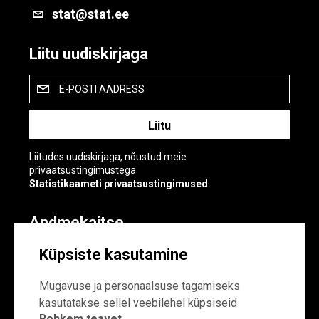
stat@stat.ee
Liitu uudiskirjaga
E-POSTI AADRESS
Liitudes uudiskirjaga, nõustud meie
privaatsustingimustega
Statistikaameti privaatsustingimused
Andmekaitse
Andmekaitse
Küpsiste kasutamine
Küpsiste sätted
Mugavuse ja personaalsuse tagamiseks
kasutatakse sellel veebilehel küpsiseid
Rohkem teavet