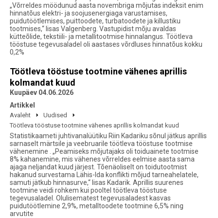
„Võrreldes möödunud aasta novembriga mõjutas indeksit enim
hinnatõus elektri- ja soojusenergiaga varustamises,
puidutöötlemises, puittoodete, turbatoodete ja killustiku
tootmises,“ lisas Valgenberg. Vastupidist mõju avaldas
kütteõlide, tekstiili- ja metallitootmise hinnalangus. Töötleva
tööstuse tegevusaladel oli aastases võrdluses hinnatõus kokku
0,2%
Töötleva tööstuse tootmine vähenes aprillis
kolmandat kuud
Kuupäev 04.06.2026
Artikkel
Avaleht
Uudised
Töötleva tööstuse tootmine vähenes aprillis kolmandat kuud
Statistikaameti juhtivanalüütiku Riin Kadariku sõnul jätkus aprillis
sarnaselt märtsile ja veebruarile töötleva tööstuse tootmise
vähenemine . „Peamiseks mõjutajaks oli toiduainete tootmise
8% kahanemine, mis vähenes võrreldes eelmise aasta sama
ajaga neljandat kuud järjest. Tõenäoliselt on toidutootmist
hakanud survestama Lähis-Ida konflikti mõjud tarneahelatele,
samuti jätkub hinnasurve,“ lisas Kadarik. Aprillis suurenes
tootmine veidi rohkem kui pooltel töötleva tööstuse
tegevusaladel. Olulisematest tegevusaladest kasvas
puidutöötlemine 2,9%, metalltoodete tootmine 6,5% ning
arvutite