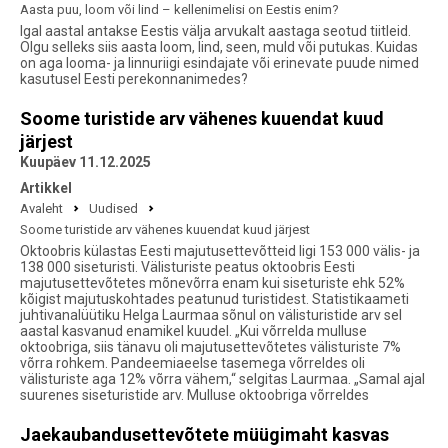
Aasta puu, loom või lind – kellenimelisi on Eestis enim?
Igal aastal antakse Eestis välja arvukalt aastaga seotud tiitleid.
Olgu selleks siis aasta loom, lind, seen, muld või putukas. Kuidas
on aga looma- ja linnuriigi esindajate või erinevate puude nimed
kasutusel Eesti perekonnanimedes?
Soome turistide arv vähenes kuuendat kuud
järjest
Kuupäev 11.12.2025
Artikkel
Avaleht
Uudised
Soome turistide arv vähenes kuuendat kuud järjest
Oktoobris külastas Eesti majutusettevõtteid ligi 153 000 välis- ja
138 000 siseturisti. Välisturiste peatus oktoobris Eesti
majutusettevõtetes mõnevõrra enam kui siseturiste ehk 52%
kõigist majutuskohtades peatunud turistidest. Statistikaameti
juhtivanalüütiku Helga Laurmaa sõnul on välisturistide arv sel
aastal kasvanud enamikel kuudel. „Kui võrrelda mulluse
oktoobriga, siis tänavu oli majutusettevõtetes välisturiste 7%
võrra rohkem. Pandeemiaeelse tasemega võrreldes oli
välisturiste aga 12% võrra vähem,“ selgitas Laurmaa. „Samal ajal
suurenes siseturistide arv. Mulluse oktoobriga võrreldes
Jaekaubandusettevõtete müügimaht kasvas