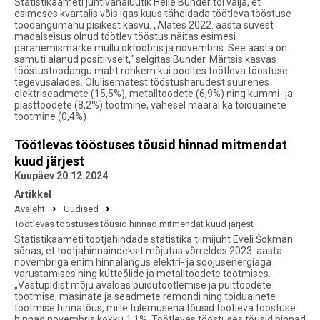
Statistikaameti juhtivanalüütik Helle Bunder tõi välja, et
esimeses kvartalis võis igas kuus täheldada töötleva tööstuse
toodangumahu pisikest kasvu. „Alates 2022. aasta suvest
madalseisus olnud töötlev tööstus näitas esimesi
paranemismärke mullu oktoobris ja novembris. See aasta on
samuti alanud positiivselt,“ selgitas Bunder. Märtsis kasvas
tööstustoodangu maht rohkem kui pooltes töötleva tööstuse
tegevusalades. Olulisematest tööstusharudest suurenes
elektriseadmete (15,5%), metalltoodete (6,9%) ning kummi- ja
plasttoodete (8,2%) tootmine, vähesel määral ka toiduainete
tootmine (0,4%)
Töötlevas tööstuses tõusid hinnad mitmendat
kuud järjest
Kuupäev 20.12.2024
Artikkel
Avaleht
Uudised
Töötlevas tööstuses tõusid hinnad mitmendat kuud järjest
Statistikaameti tootjahindade statistika tiimijuht Eveli Šokman
sõnas, et tootjahinnaindeksit mõjutas võrreldes 2023. aasta
novembriga enim hinnalangus elektri- ja soojusenergiaga
varustamises ning kütteõlide ja metalltoodete tootmises.
„Vastupidist mõju avaldas puidutöötlemise ja puittoodete
tootmise, masinate ja seadmete remondi ning toiduainete
tootmise hinnatõus, mille tulemusena tõusid töötleva tööstuse
hinnad novembris kokku 1,1%. Töötlevas tööstuses tõusid hinnad