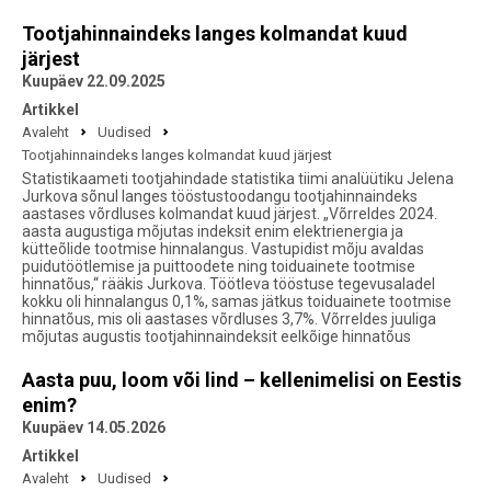
Tootjahinnaindeks langes kolmandat kuud
järjest
Kuupäev 22.09.2025
Artikkel
Avaleht
Uudised
Tootjahinnaindeks langes kolmandat kuud järjest
Statistikaameti tootjahindade statistika tiimi analüütiku Jelena
Jurkova sõnul langes tööstustoodangu tootjahinnaindeks
aastases võrdluses kolmandat kuud järjest. „Võrreldes 2024.
aasta augustiga mõjutas indeksit enim elektrienergia ja
kütteõlide tootmise hinnalangus. Vastupidist mõju avaldas
puidutöötlemise ja puittoodete ning toiduainete tootmise
hinnatõus,“ rääkis Jurkova. Töötleva tööstuse tegevusaladel
kokku oli hinnalangus 0,1%, samas jätkus toiduainete tootmise
hinnatõus, mis oli aastases võrdluses 3,7%. Võrreldes juuliga
mõjutas augustis tootjahinnaindeksit eelkõige hinnatõus
Aasta puu, loom või lind – kellenimelisi on Eestis
enim?
Kuupäev 14.05.2026
Artikkel
Avaleht
Uudised