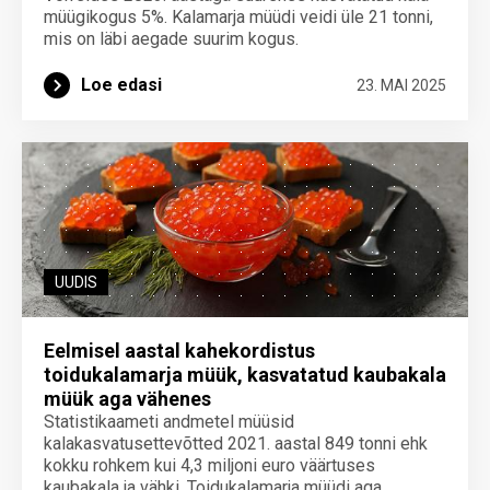
müügikogus 5%. Kalamarja müüdi veidi üle 21 tonni,
mis on läbi aegade suurim kogus.
Loe edasi
23. MAI 2025
UUDIS
Eelmisel aastal kahekordistus
toidukalamarja müük, kasvatatud kaubakala
müük aga vähenes
Statistikaameti andmetel müüsid
kalakasvatusettevõtted 2021. aastal 849 tonni ehk
kokku rohkem kui 4,3 miljoni euro väärtuses
kaubakala ja vähki. Toidukalamarja müüdi aga