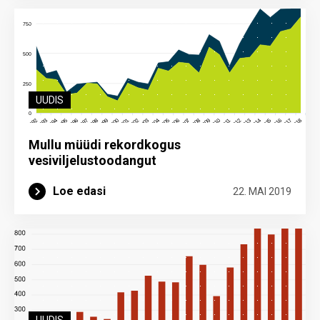
UUDIS
Mullu müüdi rekordkogus
vesiviljelustoodangut
Loe edasi
22. MAI 2019