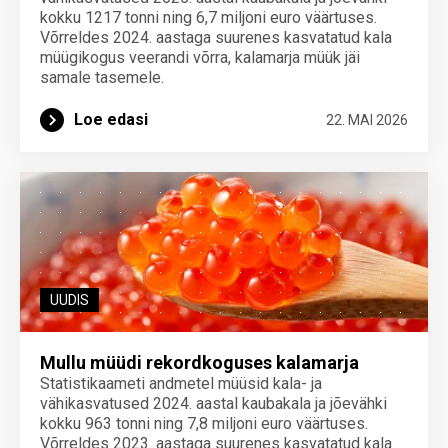
kokku 1217 tonni ning 6,7 miljoni euro väärtuses.
Võrreldes 2024. aastaga suurenes kasvatatud kala
müügikogus veerandi võrra, kalamarja müük jäi
samale tasemele.
Loe edasi
22. MAI 2026
UUDIS
Mullu müüdi rekordkoguses kalamarja
Statistikaameti andmetel müüsid kala- ja
vähikasvatused 2024. aastal kaubakala ja jõevähki
kokku 963 tonni ning 7,8 miljoni euro väärtuses.
Võrreldes 2023. aastaga suurenes kasvatatud kala