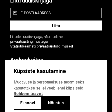
Liitu uudiskirjaga
E-POSTI AADRESS
Liitudes uudiskirjaga, nõustud meie
privaatsustingimustega
Statistikaameti privaatsustingimused
Andmekaitse
Andmekaitse
Küpsiste kasutamine
Küpsiste sätted
Mugavuse ja personaalsuse tagamiseks
kasutatakse sellel veebilehel küpsiseid
Rohkem teavet
Ei soovi
Nõustun