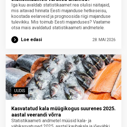
Iga kuu avaldab statistikaamet rea olulisi näitajaid,
mis aitavad hinnata Eesti majanduse hetkeseisu,
koostada eelarveid ja prognoosida riigi majanduse
tulevikku. Mis toimub Eesti majanduses? Vaatame
otsa mais avaldatud statistikaameti andmetele.
Loe edasi
28. MAI 2026
UUDIS
Kasvatatud kala müügikogus suurenes 2025.
aastal veerandi võrra
Statistikaameti andmetel müüsid kala- ja
vähikasvatused 2025. aastal kaubakala ja jõevähki