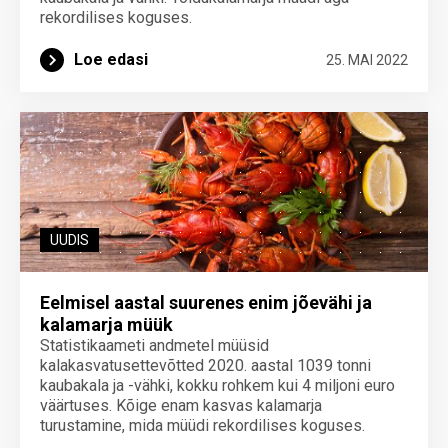
rekordilises koguses.
Loe edasi
25. MAI 2022
UUDIS
Eelmisel aastal suurenes enim jõevähi ja
kalamarja müük
Statistikaameti andmetel müüsid
kalakasvatusettevõtted 2020. aastal 1039 tonni
kaubakala ja -vähki, kokku rohkem kui 4 miljoni euro
väärtuses. Kõige enam kasvas kalamarja
turustamine, mida müüdi rekordilises koguses.