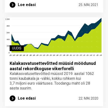
Loe edasi
25. MAI 2021
UUDIS
Kalakasvatusettevõtted müüsid möödunud
aastal rekordkoguse vikerforelli
Kalakasvatusettevõtted müüsid 2019. aastal 1062
tonni kaubakala ja -vähki, kokku rohkem kui
3,7 miljoni euro väärtuses. Toodangu maht oli 28
aasta suurim.
Loe edasi
22. MAI 2020