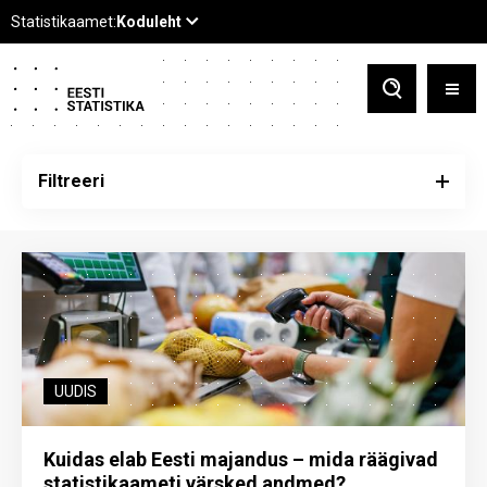
Filtreeri
UUDIS
Kuidas elab Eesti majandus – mida räägivad
statistikaameti värsked andmed?