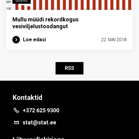
UUDIS
Mullu müüdi rekordkogus
vesiviljelustoodangut
Loe edasi
22. MAI 2018
RSS
Kontaktid
+372 625 9300
stat@stat.ee