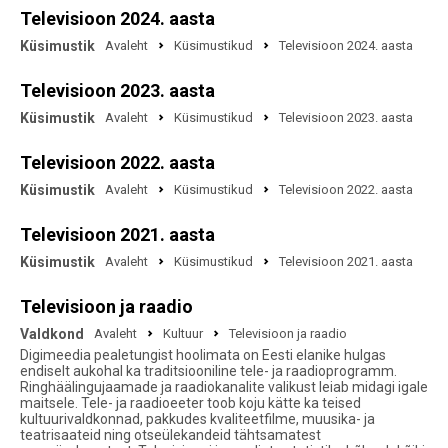
Televisioon 2024. aasta
Küsimustik
Avaleht
Küsimustikud
Televisioon 2024. aasta
Televisioon 2023. aasta
Küsimustik
Avaleht
Küsimustikud
Televisioon 2023. aasta
Televisioon 2022. aasta
Küsimustik
Avaleht
Küsimustikud
Televisioon 2022. aasta
Televisioon 2021. aasta
Küsimustik
Avaleht
Küsimustikud
Televisioon 2021. aasta
Televisioon ja raadio
Valdkond
Avaleht
Kultuur
Televisioon ja raadio
Digimeedia pealetungist hoolimata on Eesti elanike hulgas
endiselt aukohal ka traditsiooniline tele- ja raadioprogramm.
Ringhäälingujaamade ja raadiokanalite valikust leiab midagi igale
maitsele. Tele- ja raadioeeter toob koju kätte ka teised
kultuurivaldkonnad, pakkudes kvaliteetfilme, muusika- ja
teatrisaateid ning otseülekandeid tähtsamatest