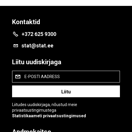
Kontaktid
+372 625 9300
stat@stat.ee
Liitu uudiskirjaga
E-POSTI AADRESS
Liitudes uudiskirjaga, nõustud meie
privaatsustingimustega
Statistikaameti privaatsustingimused
Andmekaitse