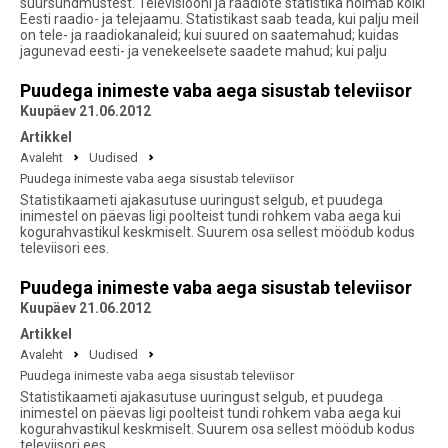
suursündmustest. Televisiooni ja raadiote statistika hõlmab kõiki
Eesti raadio- ja telejaamu. Statistikast saab teada, kui palju meil
on tele- ja raadiokanaleid; kui suured on saatemahud; kuidas
jagunevad eesti- ja venekeelsete saadete mahud; kui palju
Puudega inimeste vaba aega sisustab televiisor
Kuupäev 21.06.2012
Artikkel
Avaleht
Uudised
Puudega inimeste vaba aega sisustab televiisor
Statistikaameti ajakasutuse uuringust selgub, et puudega
inimestel on päevas ligi poolteist tundi rohkem vaba aega kui
kogurahvastikul keskmiselt. Suurem osa sellest möödub kodus
televiisori ees.
Puudega inimeste vaba aega sisustab televiisor
Kuupäev 21.06.2012
Artikkel
Avaleht
Uudised
Puudega inimeste vaba aega sisustab televiisor
Statistikaameti ajakasutuse uuringust selgub, et puudega
inimestel on päevas ligi poolteist tundi rohkem vaba aega kui
kogurahvastikul keskmiselt. Suurem osa sellest möödub kodus
televiisori ees.