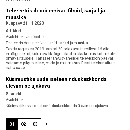
Tele-eetris domineerivad filmid, sarjad ja
muusika
Kuupäev 21.11.2020
Artikkel
Avaleht
Uudised
Tele-eetris domineerivad filmid, sarjad ja muusika
Eestis tegutses 2019. aastal 20 telekanalit, millest 16 olid
eraõiguslikud, kolm avalik-õiguslikud ja üks kuulus kohalikule
omavalitsusele. Tänasel rahvusvahelisel televisioonipäeval
heidame pilgu sellele, mida ja mis mahus Eesti telekanalitelt
näha saab.
Küsimustike uude iseteeninduskeskkonda
üleviimise ajakava
Sisuleht
Avaleht
Küsimustike uude iseteeninduskeskkonda üleviimise ajakava
01
02
03