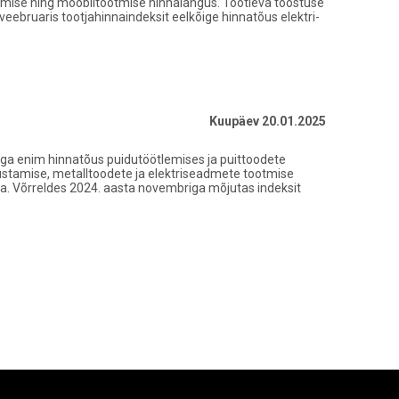
otmise ning mööblitootmise hinnalangus. Töötleva tööstuse
eebruaris tootjahinnaindeksit eelkõige hinnatõus elektri-
Kuupäev 20.01.2025
riga enim hinnatõus puidutöötlemises ja puittoodete
rustamise, metalltoodete ja elektriseadmete tootmise
ja. Võrreldes 2024. aasta novembriga mõjutas indeksit