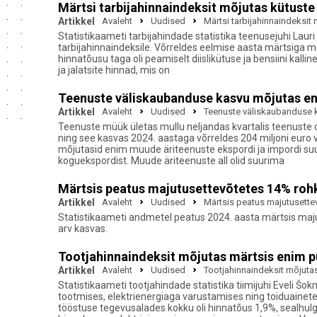
Märtsi tarbijahinnaindeksit mõjutas kütuste
Artikkel
Avaleht
Uudised
Märtsi tarbijahinnaindeksit
Statistikaameti tarbijahindade statistika teenusejuhi Lauri 
tarbijahinnaindeksile. Võrreldes eelmise aasta märtsiga m
hinnatõusu taga oli peamiselt diislikütuse ja bensiini kall
ja jalatsite hinnad, mis on
Teenuste väliskaubanduse kasvu mõjutas en
Artikkel
Avaleht
Uudised
Teenuste väliskaubanduse k
Teenuste müük ületas mullu neljandas kvartalis teenuste ost
ning see kasvas 2024. aastaga võrreldes 204 miljoni euro 
mõjutasid enim muude äriteenuste ekspordi ja impordi suu
koguekspordist. Muude äriteenuste all olid suurima
Märtsis peatus majutusettevõtetes 14% rohk
Artikkel
Avaleht
Uudised
Märtsis peatus majutusettev
Statistikaameti andmetel peatus 2024. aasta märtsis majutu
arv kasvas.
Tootjahinnaindeksit mõjutas märtsis enim p
Artikkel
Avaleht
Uudised
Tootjahinnaindeksit mõjuta
Statistikaameti tootjahindade statistika tiimijuhi Eveli 
tootmises, elektrienergiaga varustamises ning toiduainete
tööstuse tegevusalades kokku oli hinnatõus 1,9%, sealhul