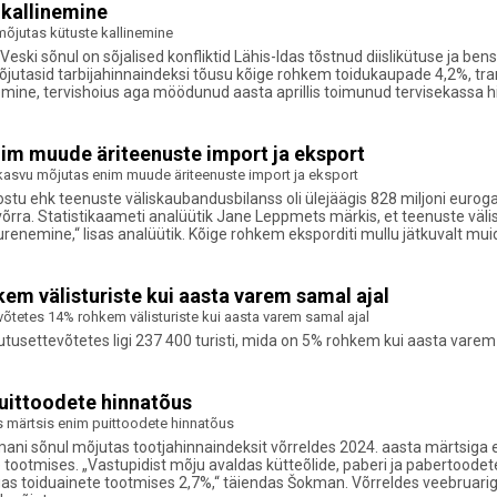
 kallinemine
 mõjutas kütuste kallinemine
Veski sõnul on sõjalised konfliktid Lähis-Idas tõstnud diislikütuse ja bens
õjutasid tarbijahinnaindeksi tõusu kõige rohkem toidukaupade 4,2%, tran
inemine, tervishoius aga möödunud aasta aprillis toimunud tervisekassa hi
im muude äriteenuste import ja eksport
asvu mõjutas enim muude äriteenuste import ja eksport
u ehk teenuste väliskaubandusbilanss oli ülejäägis 828 miljoni euroga. K
võrra. Statistikaameti analüütik Jane Leppmets märkis, et teenuste väli
renemine,“ lisas analüütik. Kõige rohkem eksporditi mullu jätkuvalt m
em välisturiste kui aasta varem samal ajal
õtetes 14% rohkem välisturiste kui aasta varem samal ajal
settevõtetes ligi 237 400 turisti, mida on 5% rohkem kui aasta varem sa
uittoodete hinnatõus
s märtsis enim puittoodete hinnatõus
Šokmani sõnul mõjutas tootjahinnaindeksit võrreldes 2024. aasta märtsig
 tootmises. „Vastupidist mõju avaldas kütteõlide, paberi ja pabertoode
gas toiduainete tootmises 2,7%,“ täiendas Šokman. Võrreldes veebruarig