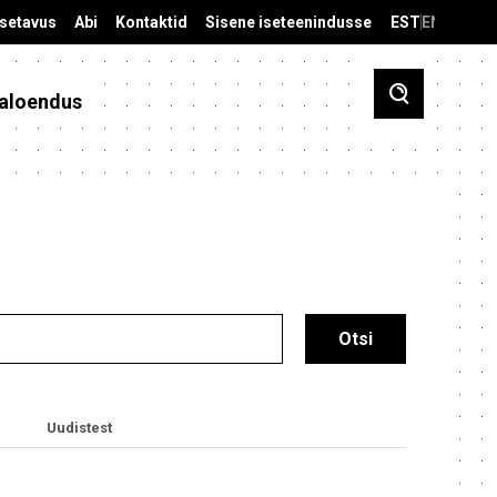
äsetavus
Abi
Kontaktid
Sisene iseteenindusse
EST
ENG
aloendus
Uudistest