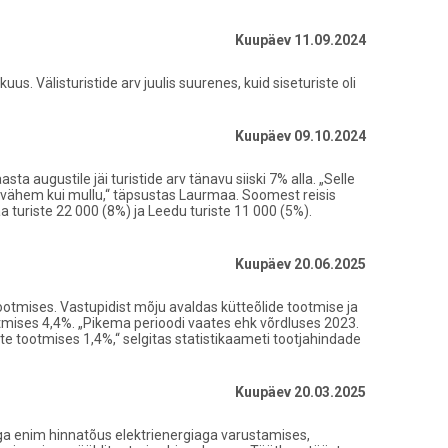
Kuupäev 11.09.2024
 Välisturistide arv juulis suurenes, kuid siseturiste oli
Kuupäev 09.10.2024
 augustile jäi turistide arv tänavu siiski 7% alla. „Selle
 1% vähem kui mullu,“ täpsustas Laurmaa. Soomest reisis
a turiste 22 000 (8%) ja Leedu turiste 11 000 (5%).
Kuupäev 20.06.2025
otmises. Vastupidist mõju avaldas kütteõlide tootmise ja
tmises 4,4%. „Pikema perioodi vaates ehk võrdluses 2023.
e tootmises 1,4%,“ selgitas statistikaameti tootjahindade
Kuupäev 20.03.2025
riga enim hinnatõus elektrienergiaga varustamises,