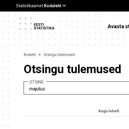
Avasta st
Avaleht
Otsingu tulemused
Otsingu tulemused
OTSING
Kogu lehelt