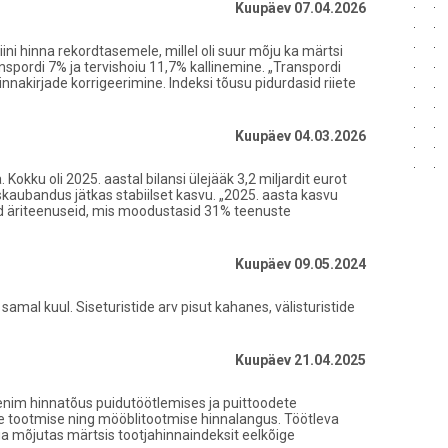
Kuupäev 07.04.2026
iini hinna rekordtasemele, millel oli suur mõju ka märtsi
spordi 7% ja tervishoiu 11,7% kallinemine. „Transpordi
nnakirjade korrigeerimine. Indeksi tõusu pidurdasid riiete
Kuupäev 04.03.2026
okku oli 2025. aastal bilansi ülejääk 3,2 miljardit eurot
skaubandus jätkas stabiilset kasvu. „2025. aasta kasvu
uid äriteenuseid, mis moodustasid 31% teenuste
Kuupäev 09.05.2024
mal kuul. Siseturistide arv pisut kahanes, välisturistide
Kuupäev 21.04.2025
a enim hinnatõus puidutöötlemises ja puittoodete
te tootmise ning mööblitootmise hinnalangus. Töötleva
a mõjutas märtsis tootjahinnaindeksit eelkõige