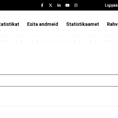
Ligipä
atistikat
Esita andmeid
Statistikaamet
Rahv