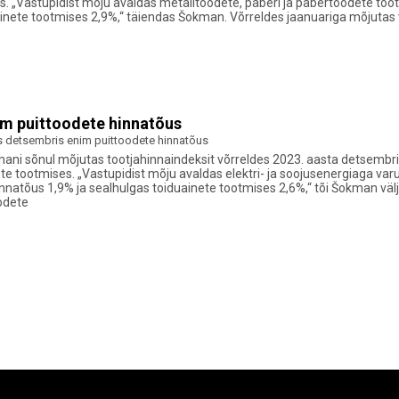
es. „Vastupidist mõju avaldas metalltoodete, paberi ja pabertoodete to
inete tootmises 2,9%,“ täiendas Šokman. Võrreldes jaanuariga mõjutas v
im puittoodete hinnatõus
s detsembris enim puittoodete hinnatõus
Šokmani sõnul mõjutas tootjahinnaindeksit võrreldes 2023. aasta detsemb
e tootmises. „Vastupidist mõju avaldas elektri- ja soojusenergiaga va
nnatõus 1,9% ja sealhulgas toiduainete tootmises 2,6%,“ tõi Šokman väl
odete