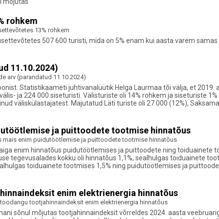
el mõjutas
13% rohkem
tusettevõtetes 13% rohkem
ettevõtetes 507 600 turisti, mida on 5% enam kui aasta varem samas kuus.
tud 11.10.2024)
ide arv (parandatud 11.10.2024)
 Statistikaameti juhtivanalüütik Helga Laurmaa tõi välja, et 2019. aasta
älis- ja 224 000 siseturisti. Välisturiste oli 14% rohkem ja siseturiste
nud väliskülastajatest. Majutatud Läti turiste oli 27 000 (12%), Saksama
utöötlemise ja puittoodete tootmise hinnatõus
s mais enim puidutöötlemise ja puittoodete tootmise hinnatõus
iga enim hinnatõus puidutöötlemises ja puittoodete ning toiduainete to
use tegevusalades kokku oli hinnatõus 1,1%, sealhulgas toiduainete too
lhulgas toiduainete tootmises 1,5% ning puidutöötlemises ja puittoodet
innaindeksit enim elektrienergia hinnatõus
toodangu tootjahinnaindeksit enim elektrienergia hinnatõus
Šokmani sõnul mõjutas tootjahinnaindeksit võrreldes 2024. aasta veebrua