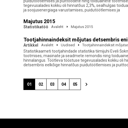
puidutöötlemises ja puittoodete ning toiduainete tootmis
tegevusalades kokku oli hinnatõus 2,3%, sealhulgas toidua
ja soojusenergiaga varustamises, puidutöötlemises ja
Majutus 2015
Statistikatöö
Avaleht
Majutus 2015
Tootjahinnaindeksit mõjutas detsembris en
Artikkel
Avaleht
Uudised
Tootjahinnaindeksit mõjuta
Statistikaameti tootjahindade statistika tiimijuhi Eveli 
tootmises, masinate ja seadmete remondis ning toiduainet
hinnalangus. Töötleva tööstuse tegevusalades kokku oli hi
detsembris eelkõige hinnatõus puidutöötlemises ja puitto
01
02
03
04
05