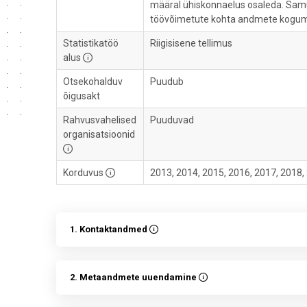
määral ühiskonnaelus osaleda. Samuti 
töövõimetute kohta andmete kogumin
Statistikatöö
Riigisisene tellimus
alus
Otsekohalduv
Puudub
õigusakt
Rahvusvahelised
Puuduvad
organisatsioonid
Korduvus
2013, 2014, 2015, 2016, 2017, 2018,
1. Kontaktandmed
2. Metaandmete uuendamine