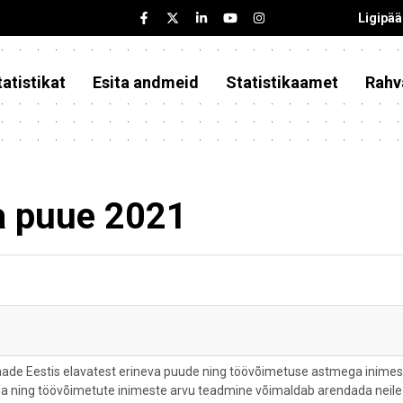
Ligipä
atistikat
Esita andmeid
Statistikaamet
Rahv
a puue 2021
aade Eestis elavatest erineva puude ning töövõimetuse astmega inime
a ning töövõimetute inimeste arvu teadmine võimaldab arendada neile 