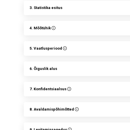
3. Statistika esitus
4. Mõõtühik
5. Vaatlusperiood
6. Õiguslik alus
7. Konfidentsiaalsus
8. Avaldamispõhimõtted
9. Levitamissagedus