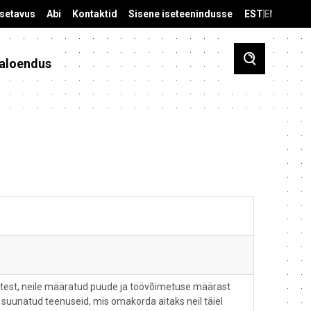
äsetavus
Abi
Kontaktid
Sisene iseteenindusse
EST
ENG
aloendus
stest, neile määratud puude ja töövõimetuse määrast
suunatud teenuseid, mis omakorda aitaks neil täiel