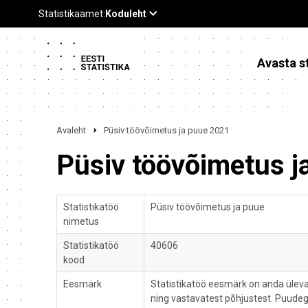
Avasta st
Avaleht
Püsiv töövõimetus ja puue 2021
Püsiv töövõimetus j
Statistikatöö
Püsiv töövõimetus ja puue
nimetus
Statistikatöö
40606
kood
Eesmärk
Statistikatöö eesmärk on anda ülev
ning vastavatest põhjustest. Puudeg