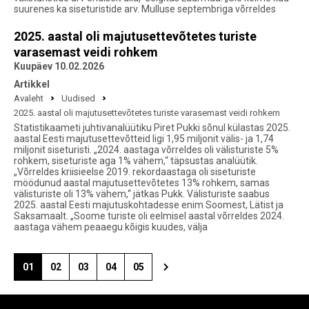
suurenes ka siseturistide arv. Mulluse septembriga võrreldes
2025. aastal oli majutusettevõtetes turiste
varasemast veidi rohkem
Kuupäev 10.02.2026
Artikkel
Avaleht
Uudised
2025. aastal oli majutusettevõtetes turiste varasemast veidi rohkem
Statistikaameti juhtivanalüütiku Piret Pukki sõnul külastas 2025.
aastal Eesti majutusettevõtteid ligi 1,95 miljonit välis- ja 1,74
miljonit siseturisti. „2024. aastaga võrreldes oli välisturiste 5%
rohkem, siseturiste aga 1% vähem,“ täpsustas analüütik.
„Võrreldes kriisieelse 2019. rekordaastaga oli siseturiste
möödunud aastal majutusettevõtetes 13% rohkem, samas
välisturiste oli 13% vähem,“ jätkas Pukk. Välisturiste saabus
2025. aastal Eesti majutuskohtadesse enim Soomest, Lätist ja
Saksamaalt. „Soome turiste oli eelmisel aastal võrreldes 2024.
aastaga vähem peaaegu kõigis kuudes, välja
01
02
03
04
05