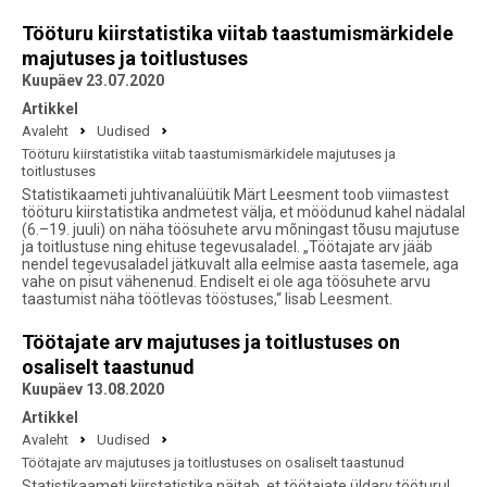
Tööturu kiirstatistika viitab taastumismärkidele
majutuses ja toitlustuses
Kuupäev 23.07.2020
Artikkel
Avaleht
Uudised
Tööturu kiirstatistika viitab taastumismärkidele majutuses ja
toitlustuses
Statistikaameti juhtivanalüütik Märt Leesment toob viimastest
tööturu kiirstatistika andmetest välja, et möödunud kahel nädalal
(6.–19. juuli) on näha töösuhete arvu mõningast tõusu majutuse
ja toitlustuse ning ehituse tegevusaladel. „Töötajate arv jääb
nendel tegevusaladel jätkuvalt alla eelmise aasta tasemele, aga
vahe on pisut vähenenud. Endiselt ei ole aga töösuhete arvu
taastumist näha töötlevas tööstuses,“ lisab Leesment.
Töötajate arv majutuses ja toitlustuses on
osaliselt taastunud
Kuupäev 13.08.2020
Artikkel
Avaleht
Uudised
Töötajate arv majutuses ja toitlustuses on osaliselt taastunud
Statistikaameti kiirstatistika näitab, et töötajate üldarv tööturul