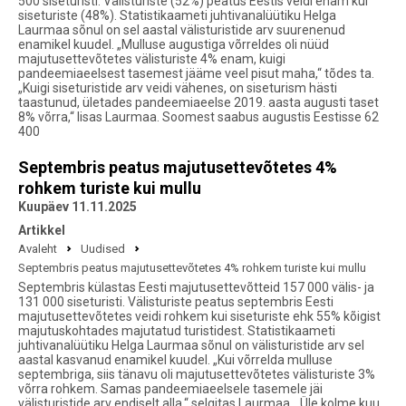
500 siseturisti. Välisturiste (52%) peatus Eestis veidi enam kui
siseturiste (48%). Statistikaameti juhtivanalüütiku Helga
Laurmaa sõnul on sel aastal välisturistide arv suurenenud
enamikel kuudel. „Mulluse augustiga võrreldes oli nüüd
majutusettevõtetes välisturiste 4% enam, kuigi
pandeemiaeelsest tasemest jääme veel pisut maha,“ tõdes ta.
„Kuigi siseturistide arv veidi vähenes, on siseturism hästi
taastunud, ületades pandeemiaeelse 2019. aasta augusti taset
8% võrra,“ lisas Laurmaa. Soomest saabus augustis Eestisse 62
400
Septembris peatus majutusettevõtetes 4%
rohkem turiste kui mullu
Kuupäev 11.11.2025
Artikkel
Avaleht
Uudised
Septembris peatus majutusettevõtetes 4% rohkem turiste kui mullu
Septembris külastas Eesti majutusettevõtteid 157 000 välis- ja
131 000 siseturisti. Välisturiste peatus septembris Eesti
majutusettevõtetes veidi rohkem kui siseturiste ehk 55% kõigist
majutuskohtades majutatud turistidest. Statistikaameti
juhtivanalüütiku Helga Laurmaa sõnul on välisturistide arv sel
aastal kasvanud enamikel kuudel. „Kui võrrelda mulluse
septembriga, siis tänavu oli majutusettevõtetes välisturiste 3%
võrra rohkem. Samas pandeemiaeelsele tasemele jäi
välisturistide arv endiselt alla,“ selgitas Laurmaa. „Üle kolme kuu