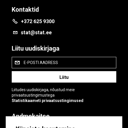
Kontaktid
+372 625 9300
stat@stat.ee
Liitu uudiskirjaga
E-POSTI AADRESS
Liitudes uudiskirjaga, nõustud meie
privaatsustingimustega
Statistikaameti privaatsustingimused
Andmekaitse
Andmekaitse