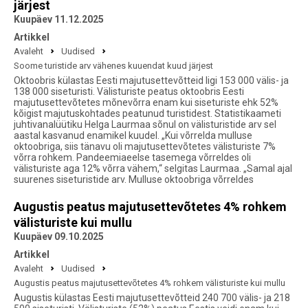
järjest
Kuupäev 11.12.2025
Artikkel
Avaleht
Uudised
Soome turistide arv vähenes kuuendat kuud järjest
Oktoobris külastas Eesti majutusettevõtteid ligi 153 000 välis- ja
138 000 siseturisti. Välisturiste peatus oktoobris Eesti
majutusettevõtetes mõnevõrra enam kui siseturiste ehk 52%
kõigist majutuskohtades peatunud turistidest. Statistikaameti
juhtivanalüütiku Helga Laurmaa sõnul on välisturistide arv sel
aastal kasvanud enamikel kuudel. „Kui võrrelda mulluse
oktoobriga, siis tänavu oli majutusettevõtetes välisturiste 7%
võrra rohkem. Pandeemiaeelse tasemega võrreldes oli
välisturiste aga 12% võrra vähem,“ selgitas Laurmaa. „Samal ajal
suurenes siseturistide arv. Mulluse oktoobriga võrreldes
Augustis peatus majutusettevõtetes 4% rohkem
välisturiste kui mullu
Kuupäev 09.10.2025
Artikkel
Avaleht
Uudised
Augustis peatus majutusettevõtetes 4% rohkem välisturiste kui mullu
Augustis külastas Eesti majutusettevõtteid 240 700 välis- ja 218