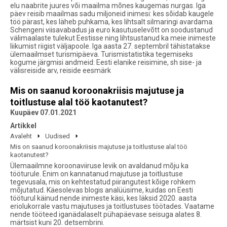
elu naabrite juures või maailma mõnes kaugemas nurgas. Iga
päev reisib maailmas sadu miljoneid inimesi: kes sõidab kaugele
töö pärast, kes läheb puhkama, kes lihtsalt silmaringi avardama.
Schengeni viisavabadus ja euro kasutuselevõtt on soodustanud
välimaalaste tulekut Eestisse ning lihtsustanud ka meie inimeste
liikumist riigist väljapoole. Iga aasta 27. septembril tähistatakse
ülemaailmset turismipäeva. Turismistatistika tegemiseks
kogume järgmisi andmeid: Eesti elanike reisimine, sh sise- ja
välisreiside arv, reiside eesmärk
Mis on saanud koroonakriisis majutuse ja
toitlustuse alal töö kaotanutest?
Kuupäev 07.01.2021
Artikkel
Avaleht
Uudised
Mis on saanud koroonakriisis majutuse ja toitlustuse alal töö
kaotanutest?
Ülemaailmne koroonaviiruse levik on avaldanud mõju ka
tööturule. Enim on kannatanud majutuse ja toitlustuse
tegevusala, mis on kehtestatud piirangutest kõige rohkem
mõjutatud. Käesolevas blogis analüüsime, kuidas on Eesti
tööturul käinud nende inimeste käsi, kes läksid 2020. aasta
eriolukorrale vastu majutuses ja toitlustuses töötades. Vaatame
nende tööteed iganädalaselt pühapäevase seisuga alates 8.
märtsist kuni 20. detsembrini.