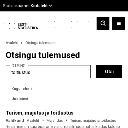
Avaleht
Otsingu tulemused
Otsingu tulemused
OTSING
Kogu lehelt
Uudistest
Turism, majutus ja toitlustus
Valdkond
Avaleht
Majandus
Turism, majutus ja toitlustus
Reisimine on suurepärane viis oma silmaga näha, kuidas kulgeb