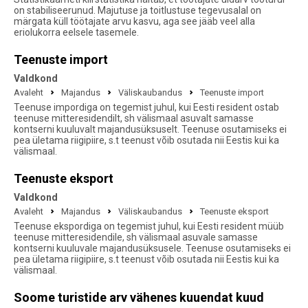
on stabiliseerunud. Majutuse ja toitlustuse tegevusalal on
märgata küll töötajate arvu kasvu, aga see jääb veel alla
eriolukorra eelsele tasemele.
Teenuste import
Valdkond
Avaleht
Majandus
Väliskaubandus
Teenuste import
Teenuse impordiga on tegemist juhul, kui Eesti resident ostab
teenuse mitteresidendilt, sh välismaal asuvalt samasse
kontserni kuuluvalt majandusüksuselt. Teenuse osutamiseks ei
pea ületama riigipiire, s.t teenust võib osutada nii Eestis kui ka
välismaal.
Teenuste eksport
Valdkond
Avaleht
Majandus
Väliskaubandus
Teenuste eksport
Teenuse ekspordiga on tegemist juhul, kui Eesti resident müüb
teenuse mitteresidendile, sh välismaal asuvale samasse
kontserni kuuluvale majandusüksusele. Teenuse osutamiseks ei
pea ületama riigipiire, s.t teenust võib osutada nii Eestis kui ka
välismaal.
Soome turistide arv vähenes kuuendat kuud