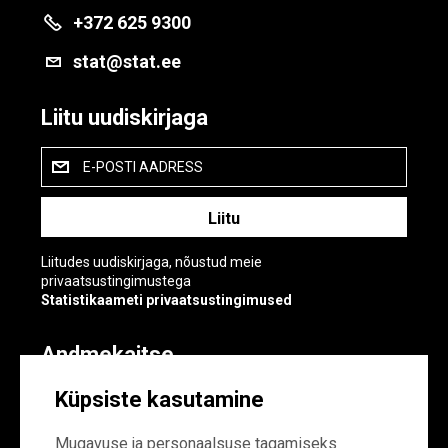
+372 625 9300
stat@stat.ee
Liitu uudiskirjaga
E-POSTI AADRESS
Liitudes uudiskirjaga, nõustud meie
privaatsustingimustega
Statistikaameti privaatsustingimused
Andmekaitse
Andmekaitse
Küpsiste kasutamine
Küpsiste sätted
Mugavuse ja personaalsuse tagamiseks