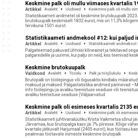
Keskmine palk oli mullu viimases kvartalis 
Artikkel
Avaleht
Uudised
Keskmine palk oli mullu vii
Statistikaameti andmetel oli keskmine brutokuupalk 2023. a
brutokuupalk keskmiselt 1832 eurot, mis on 11,3% kõrgem v
tervikuna 1501 eurot.
Statistikaameti andmekool #12: kui paljud
Artikkel
Avaleht
Uudised
Statistikaameti andmekool 
Palgateemad pakuvad ühtviisi kõneainet ja tekitavad sega
palgaredelile ja uurime, kui palju on neid, kes teenivad k
Keskmine brutokuupalk
Valdkond
Avaleht
Tööelu
Palk ja tööjõukulu
Kesk
Brutopalk on töölepingus või õigusaktis kindlaks määratud
maksud ja maksed. Palgastatistika andmed pärinevad: • Mak
info töölepingu ja avaliku teenistuse seaduse või teenistus
avaliku teenistuse seaduse (Väljaarvatud
Keskmine palk oli esimeses kvartalis 2135 e
Artikkel
Avaleht
Uudised
Keskmine palk oli esimeses 
Statistikaameti juhtivanalüütiku Krista Vaikmetsa sõnul j
Järvamaa, kus brutopalga kasv jäi 7% piiresse. Kõige vähem
kvartalis jätkuvalt Harjumaal (2405 eurot), kus töötasu kas
pealinnas töötavate inimeste keskmine brutopalk