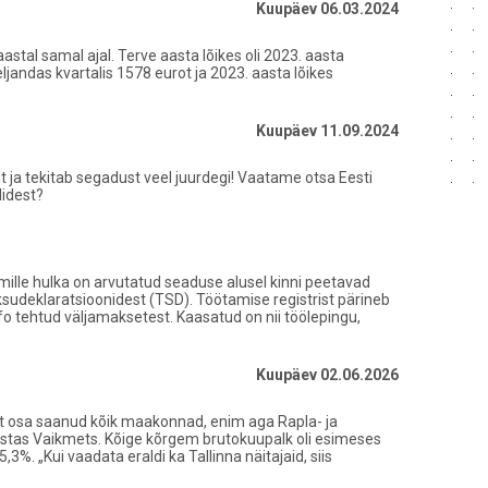
Kuupäev 06.03.2024
stal samal ajal. Terve aasta lõikes oli 2023. aasta
andas kvartalis 1578 eurot ja 2023. aasta lõikes
Kuupäev 11.09.2024
ja tekitab segadust veel juurdegi! Vaatame otsa Eesti
lidest?
mille hulka on arvutatud seaduse alusel kinni peetavad
ksudeklaratsioonidest (TSD). Töötamise registrist pärineb
nfo tehtud väljamaksetest. Kaasatud on nii töölepingu,
Kuupäev 02.06.2026
ust osa saanud kõik maakonnad, enim aga Rapla- ja
psustas Vaikmets. Kõige kõrgem brutokuupalk oli esimeses
%. „Kui vaadata eraldi ka Tallinna näitajaid, siis