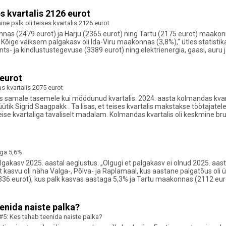
s kvartalis 2126 eurot
 palk oli teises kvartalis 2126 eurot
llinnas (2479 eurot) ja Harju (2365 eurot) ning Tartu (2175 eurot) maak
Kõige väiksem palgakasv oli Ida-Viru maakonnas (3,8%),“ ütles statisti
finants- ja kindlustustegevuse (3389 eurot) ning elektrienergia, gaasi, a
 eurot
s kvartalis 2075 eurot
is samale tasemele kui möödunud kvartalis. 2024. aasta kolmandas kvart
ütik Sigrid Saagpakk . Ta lisas, et teises kvartalis makstakse töötajatel
eise kvartaliga tavaliselt madalam. Kolmandas kvartalis oli keskmine br
aga 5,6%
gakasv 2025. aastal aeglustus. „Olgugi et palgakasv ei olnud 2025. aasta
asvu oli näha Valga-, Põlva- ja Raplamaal, kus aastane palgatõus oli ül
36 eurot), kus palk kasvas aastaga 5,3% ja Tartu maakonnas (2112 eur
enida naiste palka?
#5: Kes tahab teenida naiste palka?