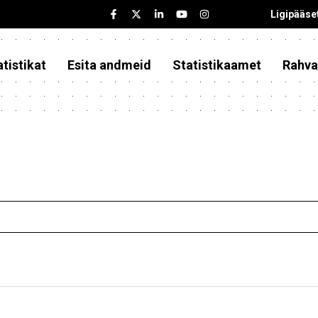
Ligipääse
tistikat
Esita andmeid
Statistikaamet
Rahva