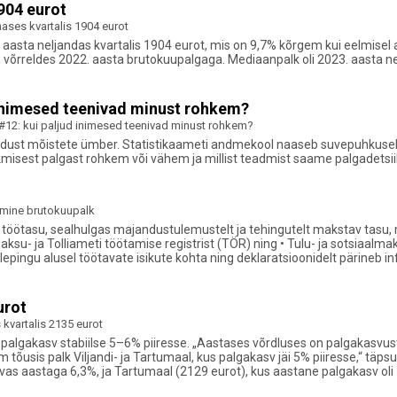
1904 eurot
mases kvartalis 1904 eurot
asta neljandas kvartalis 1904 eurot, mis on 9,7% kõrgem kui eelmisel aa
õrreldes 2022. aasta brutokuupalgaga. Mediaanpalk oli 2023. aasta nelj
 inimesed teenivad minust rohkem?
#12: kui paljud inimesed teenivad minust rohkem?
dust mõistete ümber. Statistikaameti andmekool naaseb suvepuhkuselt 
eskmisest palgast rohkem või vähem ja millist teadmist saame palgadetsii
mine brutokuupalk
 töötasu, sealhulgas majandustulemustelt ja tehingutelt makstav tasu, 
su- ja Tolliameti töötamise registrist (TÖR) ning • Tulu- ja sotsiaalma
lepingu alusel töötavate isikute kohta ning deklaratsioonidelt pärineb i
urot
kvartalis 2135 eurot
äi palgakasv stabiilse 5–6% piiresse. „Aastases võrdluses on palgakasv
 tõusis palk Viljandi- ja Tartumaal, kus palgakasv jäi 5% piiresse,“ tä
vas aastaga 6,3%, ja Tartumaal (2129 eurot), kus aastane palgakasv oli 5,3