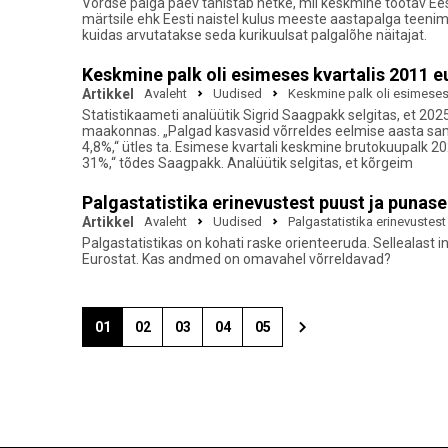
Võrdse palga päev tähistab hetke, mil keskmine töötav Ees
märtsile ehk Eesti naistel kulus meeste aastapalga teeni
kuidas arvutatakse seda kurikuulsat palgalõhe näitajat.
Keskmine palk oli esimeses kvartalis 2011 e
Artikkel
Avaleht
Uudised
Keskmine palk oli esimeses 
Statistikaameti analüütik Sigrid Saagpakk selgitas, et 202
maakonnas. „Palgad kasvasid võrreldes eelmise aasta sama
4,8%,“ ütles ta. Esimese kvartali keskmine brutokuupalk 20
31%,“ tõdes Saagpakk. Analüütik selgitas, et kõrgeim
Palgastatistika erinevustest puust ja punase
Artikkel
Avaleht
Uudised
Palgastatistika erinevustest
Palgastatistikas on kohati raske orienteeruda. Sellealast 
Eurostat. Kas andmed on omavahel võrreldavad?
01
02
03
04
05