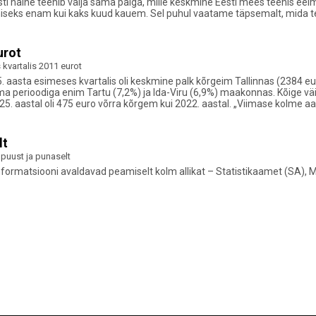
ti naine teenib välja sama palga, mille keskmine Eesti mees teenis eel
miseks enam kui kaks kuud kauem. Sel puhul vaatame täpsemalt, mida t
urot
kvartalis 2011 eurot
5. aasta esimeses kvartalis oli keskmine palk kõrgeim Tallinnas (2384 eur
 perioodiga enim Tartu (7,2%) ja Ida-Viru (6,9%) maakonnas. Kõige väi
25. aastal oli 475 euro võrra kõrgem kui 2022. aastal. „Viimase kolme aa
lt
 puust ja punaselt
informatsiooni avaldavad peamiselt kolm allikat – Statistikaamet (SA), 