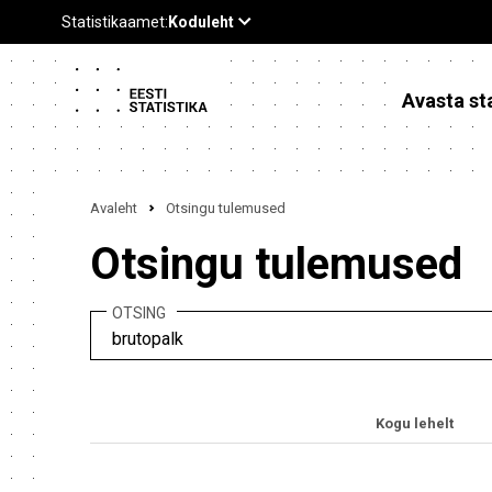
Avasta sta
Avaleht
Otsingu tulemused
Otsingu tulemused
OTSING
Kogu lehelt