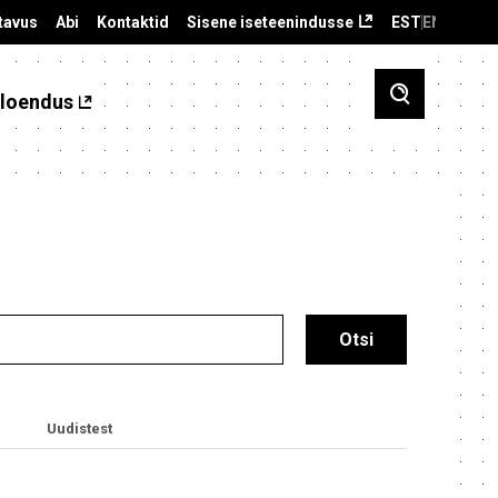
tavus
Abi
Kontaktid
Sisene iseteenindusse
EST
ENG
loendus
Uudistest