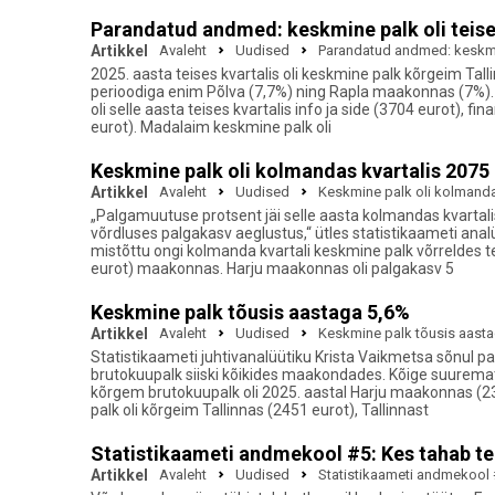
Parandatud andmed: keskmine palk oli teise
Artikkel
Avaleht
Uudised
Parandatud andmed: keskmine
2025. aasta teises kvartalis oli keskmine palk kõrgeim Ta
perioodiga enim Põlva (7,7%) ning Rapla maakonnas (7%). 
oli selle aasta teises kvartalis info ja side (3704 eurot), 
eurot). Madalaim keskmine palk oli
Keskmine palk oli kolmandas kvartalis 2075
Artikkel
Avaleht
Uudised
Keskmine palk oli kolmanda
„Palgamuutuse protsent jäi selle aasta kolmandas kvartal
võrdluses palgakasv aeglustus,“ ütles statistikaameti analü
mistõttu ongi kolmanda kvartali keskmine palk võrreldes t
eurot) maakonnas. Harju maakonnas oli palgakasv 5
Keskmine palk tõusis aastaga 5,6%
Artikkel
Avaleht
Uudised
Keskmine palk tõusis aast
Statistikaameti juhtivanalüütiku Krista Vaikmetsa sõnul pal
brutokuupalk siiski kõikides maakondades. Kõige suuremat k
kõrgem brutokuupalk oli 2025. aastal Harju maakonnas (23
palk oli kõrgeim Tallinnas (2451 eurot), Tallinnast
Statistikaameti andmekool #5: Kes tahab te
Artikkel
Avaleht
Uudised
Statistikaameti andmekool 