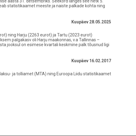
mise aasta 31. detsembriks. Seekord langes see hetk 5.
eab statistikaamet meeste ja naiste palkade kohta ning
Kuupäev 28.05.2025
ot) ning Harju (2263 eurot) ja Tartu (2023 eurot)
ksem palgakasv oli Harju maakonnas, v.a Tallinnas –
sta jooksul on esimese kvartali keskmine palk tõusnud ligi
Kuupäev 16.02.2017
Maksu- ja tolliamet (MTA) ning Euroopa Liidu statistikaamet