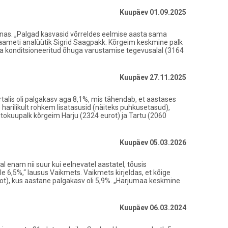
Kuupäev 01.09.2025
onnas. „Palgad kasvasid võrreldes eelmise aasta sama
kaameti analüütik Sigrid Saagpakk. Kõrgeim keskmine palk
uru ja konditsioneeritud õhuga varustamise tegevusalal (3164
Kuupäev 27.11.2025
alis oli palgakasv aga 8,1%, mis tähendab, et aastases
e harilikult rohkem lisatasusid (näiteks puhkusetasud),
utokuupalk kõrgeim Harju (2324 eurot) ja Tartu (2060
Kuupäev 05.03.2026
l enam nii suur kui eelnevatel aastatel, tõusis
e 6,5%,“ lausus Vaikmets. Vaikmets kirjeldas, et kõige
ot), kus aastane palgakasv oli 5,9%. „Harjumaa keskmine
Kuupäev 06.03.2024