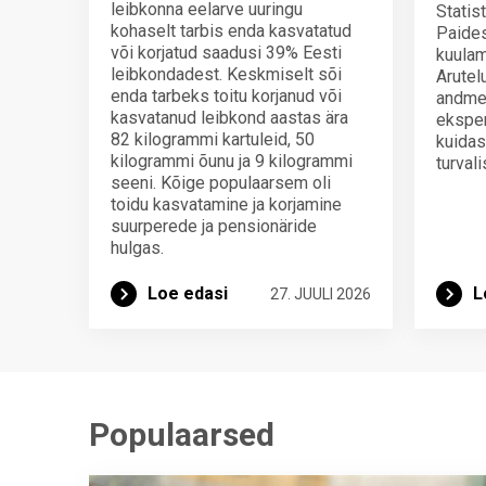
leibkonna eelarve uuringu
Statis
kohaselt tarbis enda kasvatatud
Paides
või korjatud saadusi 39% Eesti
kuulam
leibkondadest. Keskmiselt sõi
Arutel
enda tarbeks toitu korjanud või
andmei
kasvatanud leibkond aastas ära
eksper
82 kilogrammi kartuleid, 50
kuidas
kilogrammi õunu ja 9 kilogrammi
turval
seeni. Kõige populaarsem oli
toidu kasvatamine ja korjamine
suurperede ja pensionäride
hulgas.
Loe edasi
L
27. JUULI 2026
Populaarsed