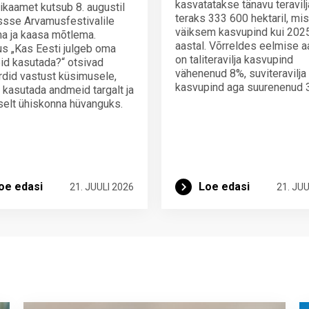
kasvatatakse tänavu teravilj
tikaamet kutsub 8. augustil
teraks 333 600 hektaril, mi
sse Arvamusfestivalile
väiksem kasvupind kui 2025
a ja kaasa mõtlema.
aastal. Võrreldes eelmise 
us „Kas Eesti julgeb oma
on taliteravilja kasvupind
d kasutada?“ otsivad
vähenenud 8%, suviteravilja
did vastust küsimusele,
kasvupind aga suurenenud 
 kasutada andmeid targalt ja
iselt ühiskonna hüvanguks.
oe edasi
Loe edasi
21. JUULI 2026
21. JUU