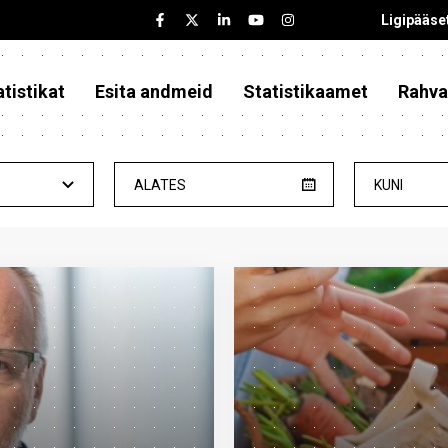
Ligipääse
tistikat
Esita andmeid
Statistikaamet
Rahva
ALATES
KUNI