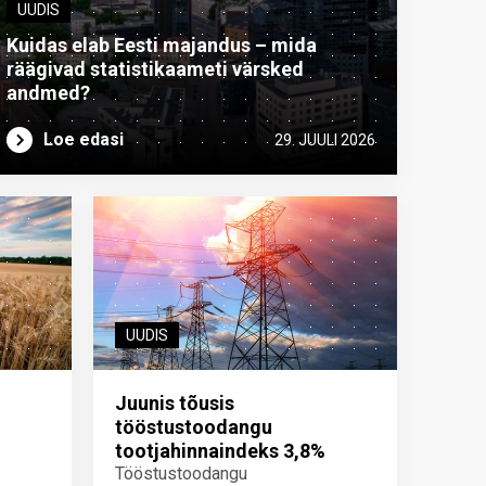
UUDIS
Kuidas elab Eesti majandus – mida
räägivad statistikaameti värsked
andmed?
Loe edasi
29. JUULI 2026
UUDIS
Juunis tõusis
tööstustoodangu
tootjahinnaindeks 3,8%
Tööstustoodangu