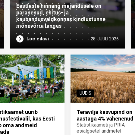
Eestlaste hinnang majandusele on
paranenud, ehitus- ja
kaubandusvaldkonnas kindlustunne
mõnevõrra langes
Loe edasi
28. JUULI 2026
S
UUDIS
stikaamet uurib
Teravilja kasvupind on
usfestivalil, kas Eesti
aastaga 4% vähenenud
eb oma andmeid
Statistikaameti ja PRIA
esialgsetel andmetel
tada