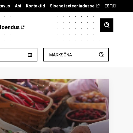
tavus
Abi
Kontaktid
Sisene iseteenindusse
EST
ENG
loendus
MÄRKSÕNA