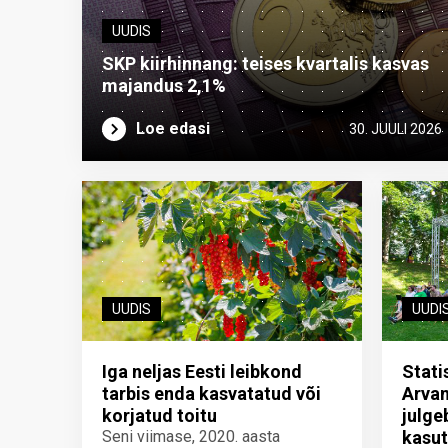
UUDIS
SKP kiirhinnang: teises kvartalis kasvas
majandus 2,1%
Loe edasi
30. JUULI 2026
UUDIS
UUDI
Iga neljas Eesti leibkond
Stati
tarbis enda kasvatatud või
Arvam
korjatud toitu
julg
Seni viimase, 2020. aasta
kasu