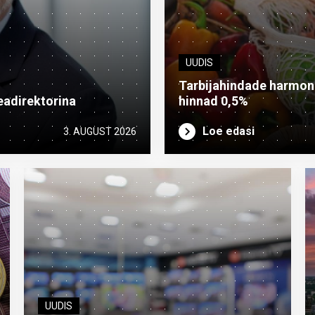
UUDIS
Tarbijahindade harmonee
eadirektorina
hinnad 0,5%
Loe edasi
3. AUGUST 2026
UUDIS