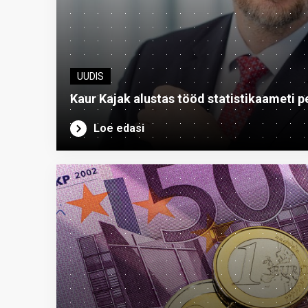
UUDIS
Kaur Kajak alustas tööd statistikaameti p
Loe edasi