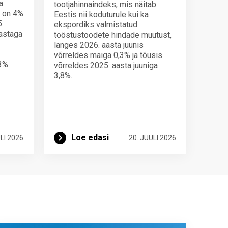
a
tootjahinnaindeks, mis näitab
s on 4%
Eestis nii koduturule kui ka
.
ekspordiks valmistatud
aastaga
tööstustoodete hindade muutust,
langes 2026. aasta juunis
võrreldes maiga 0,3% ja tõusis
3%.
võrreldes 2025. aasta juuniga
3,8%.
Loe edasi
LI 2026
20. JUULI 2026