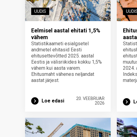
UUDIS
UUDI
Eelmisel aastal ehitati 1,5%
Ehitu
vähem
aasta
Statistikaameti esialgsetel
Statis
andmetel ehitasid Eesti
ehitus
ehitusettevõtted 2025. aastal
ehitu
Eestis ja välisriikides kokku 1,5%
muutus
vähem kui aasta varem.
2024. 
Ehitusmaht vähenes neljandat
Indeks
aastat järjest.
materj
20. VEEBRUAR
Loe edasi
L
2026