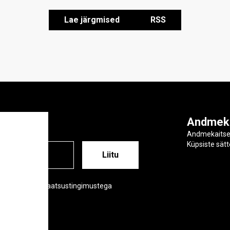
Lae järgmised
RSS
ga
Andmek
Andmekaits
Küpsiste sät
ESS
õustud meie privaatsustingimustega
tsustingimused