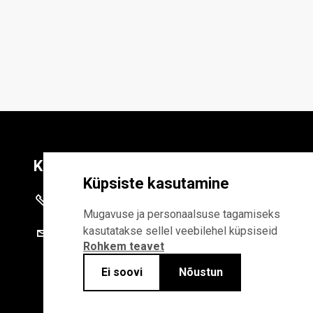
Kontaktid
Liitu uudiskirja
Küpsiste kasutamine
+372 625 9300
E-POSTI AADR
Mugavuse ja personaalsuse tagamiseks
kasutatakse sellel veebilehel küpsiseid
stat@stat.ee
Rohkem teavet
Liitudes uudiskirjaga, n
Statistikaameti privaa
Ei soovi
Nõustun