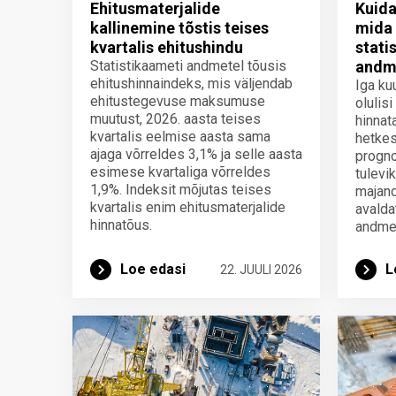
Ehitusmaterjalide
Kuida
kallinemine tõstis teises
mida 
kvartalis ehitushindu
stati
Statistikaameti andmetel tõusis
andm
ehitushinnaindeks, mis väljendab
Iga ku
ehitustegevuse maksumuse
olulisi
muutust, 2026. aasta teises
hinnat
kvartalis eelmise aasta sama
hetkes
ajaga võrreldes 3,1% ja selle aasta
progno
esimese kvartaliga võrreldes
tulevi
1,9%. Indeksit mõjutas teises
majan
kvartalis enim ehitusmaterjalide
avalda
hinnatõus.
andme
Loe edasi
L
22. JUULI 2026