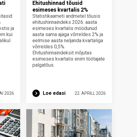
ati
Ehitushinnad tõusid
esimeses kvartalis 2%
itasid
Statistikaameti andmetel tõusis
.
ehitushinnaindeks 2026. aasta
stis ja
esimeses kvartalis möödunud
em kui
aasta sama ajaga võrreldes 2% ja
likul
eelmise aasta neljanda kvartaliga
võrreldes 0,5%.
Ehitushinnaindeksit mõjutas
esimeses kvartalis enim töötajate
palgatõus.
Loe edasi
AI 2026
22. APRILL 2026