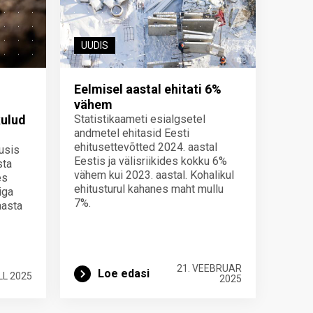
UUDIS
Eelmisel aastal ehitati 6%
vähem
kulud
Statistikaameti esialgsetel
andmetel ehitasid Eesti
ehitusettevõtted 2024. aastal
usis
Eestis ja välisriikides kokku 6%
sta
vähem kui 2023. aastal. Kohalikul
es
ehitusturul kahanes maht mullu
iga
7%.
aasta
21. VEEBRUAR
Loe edasi
LL 2025
2025