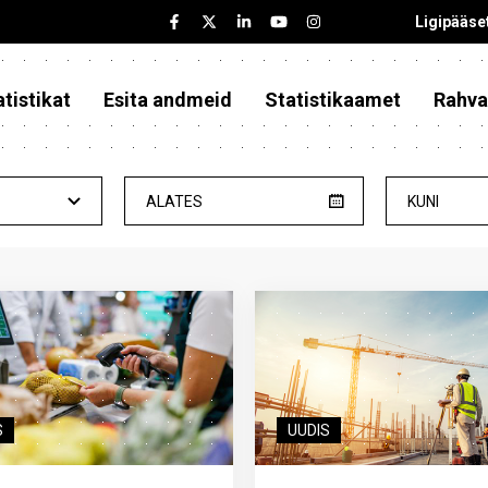
Ligipääse
tistikat
Esita andmeid
Statistikaamet
Rahva
ALATES
KUNI
S
UUDIS