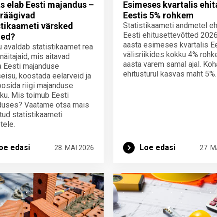
s elab Eesti majandus –
Esimeses kvartalis ehit
räägivad
Eestis 5% rohkem
stikaameti värsked
Statistikaameti andmetel eh
Eesti ehitusettevõtted 2026
ed?
aasta esimeses kvartalis Ee
u avaldab statistikaamet rea
välisriikides kokku 4% rohk
 näitajaid, mis aitavad
aasta varem samal ajal. Koha
a Eesti majanduse
ehitusturul kasvas maht 5%.
eisu, koostada eelarveid ja
osida riigi majanduse
kku. Mis toimub Eesti
duses? Vaatame otsa mais
tud statistikaameti
tele.
oe edasi
Loe edasi
28. MAI 2026
27. M