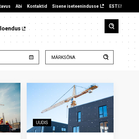
tavus
Abi
Kontaktid
Sisene iseteenindusse
EST
ENG
loendus
MÄRKSÕNA
UUDIS