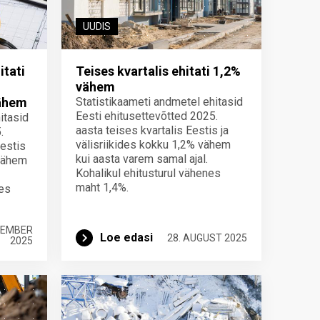
UUDIS
itati
Teises kvartalis ehitati 1,2%
vähem
vähem
Statistikaameti andmetel ehitasid
Eesti ehitusettevõtted 2025.
itasid
aasta teises kvartalis Eestis ja
.
välisriikides kokku 1,2% vähem
Eestis
kui aasta varem samal ajal.
 vähem
Kohalikul ehitusturul vähenes
maht 1,4%.
nes
VEMBER
Loe edasi
28. AUGUST 2025
2025