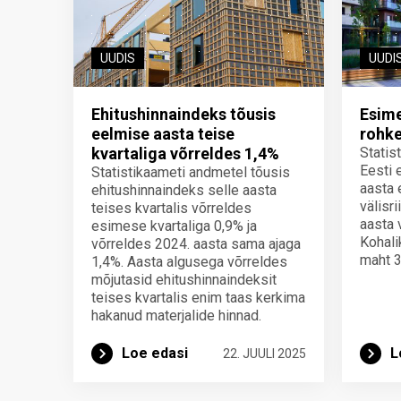
UUDIS
UUDI
Ehitushinnaindeks tõusis
Esime
eelmise aasta teise
rohk
kvartaliga võrreldes 1,4%
Statis
Eesti 
Statistikaameti andmetel tõusis
aasta 
ehitushinnaindeks selle aasta
välisr
teises kvartalis võrreldes
aasta 
esimese kvartaliga 0,9% ja
Kohali
võrreldes 2024. aasta sama ajaga
maht 
1,4%. Aasta algusega võrreldes
mõjutasid ehitushinnaindeksit
teises kvartalis enim taas kerkima
hakanud materjalide hinnad.
Loe edasi
L
22. JUULI 2025