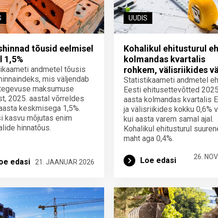
S
UUDIS
shinnad tõusid eelmisel
Kohalikul ehitusturul eh
l 1,5%
kolmandas kvartalis
tikaameti andmetel tõusis
rohkem, välisriikides 
hinnaindeks, mis väljendab
Statistikaameti andmetel eh
stegevuse maksumuse
Eesti ehitusettevõtted 2025
t, 2025. aastal võrreldes
aasta kolmandas kvartalis 
aasta keskmisega 1,5%.
ja välisriikides kokku 0,6%
i kasvu mõjutas enim
kui aasta varem samal ajal.
alide hinnatõus.
Kohalikul ehitusturul suure
maht aga 0,4%.
26. NO
Loe edasi
oe edasi
21. JAANUAR 2026