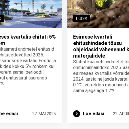
S
UUDIS
ses kvartalis ehitati 5%
Esimese kvartali
em
ehitushindade tõusu
tikaameti andmetel ehitasid
ohjeldasid vähenenud 
ehitusettevõtted 2025.
materjalidele
esimeses kvartalis Eestis ja
Statistikaameti andmetel tõ
iikides kokku 5% rohkem kui
ehitushinnaindeks 2025. aa
varem samal perioodil.
esimeses kvartalis võrreld
kul ehitusturul suurenes
2024. aasta neljanda kvartal
3%.
0,1%, võrreldes möödunud 
sama ajaga aga 1,2%.
oe edasi
Loe edasi
27. MAI 2025
22. APRI