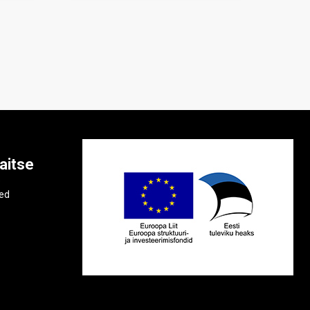
aitse
e
ted