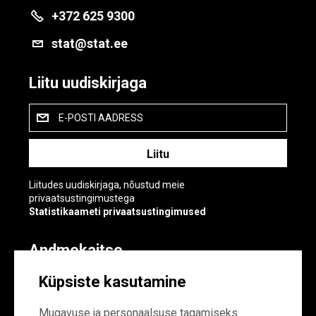
+372 625 9300
stat@stat.ee
Liitu uudiskirjaga
E-POSTI AADRESS
Liitudes uudiskirjaga, nõustud meie
privaatsustingimustega
Statistikaameti privaatsustingimused
Andmekaitse
Andmekaitse
Küpsiste kasutamine
Küpsiste sätted
Mugavuse ja personaalsuse tagamiseks