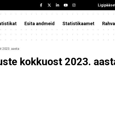
Ligipääse
tistikat
Esita andmeid
Statistikaamet
Rahva
 2023. aasta
ste kokkuost 2023. aast