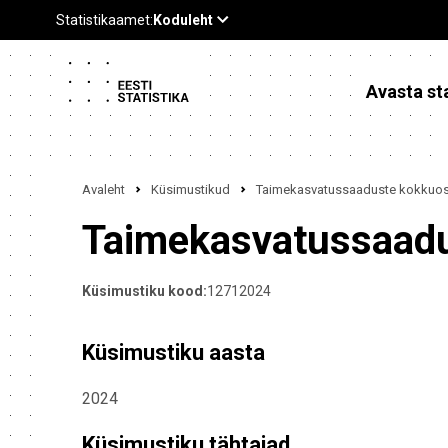
Avasta sta
Avaleht
Küsimustikud
Taimekasvatussaaduste kokkuost
Taimekasvatussaadu
Küsimustiku kood:
12712024
Küsimustiku aasta
2024
Küsimustiku tähtajad