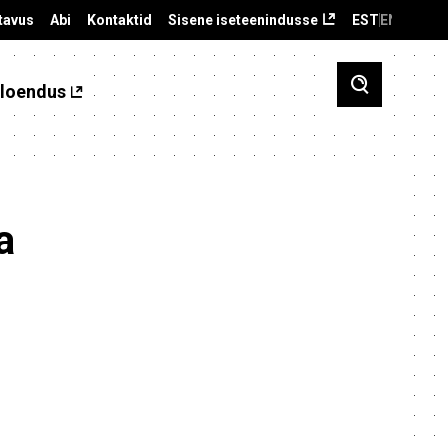
tavus
Abi
Kontaktid
Sisene iseteenindusse
EST
ENG
loendus
a