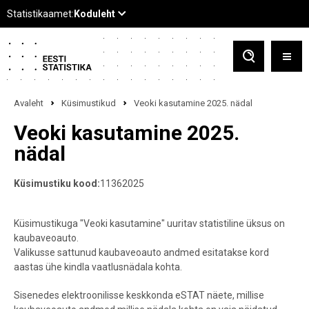
Avaleht
Küsimustikud
Veoki kasutamine 2025. nädal
Veoki kasutamine 2025.
nädal
Küsimustiku kood:
11362025
Küsimustikuga
"Veoki kasutamine"
uuritav statistiline üksus on
kaubaveoauto.
Valikusse sattunud kaubaveoauto andmed esitatakse kord
aastas ühe kindla vaatlusnädala kohta.
Sisenedes elektroonilisse keskkonda eSTAT näete, millise