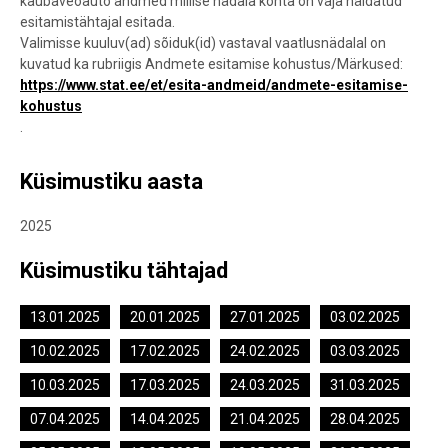
kaubaveoauto andmed millise nädala kohta on vaja näidatud
esitamistähtajal esitada.
Valimisse kuuluv(ad) sõiduk(id) vastaval vaatlusnädalal on
kuvatud ka rubriigis Andmete esitamise kohustus/Märkused:
https://www.stat.ee/et/esita-andmeid/andmete-esitamise-
kohustus
.
Küsimustiku aasta
2025
Küsimustiku tähtajad
13.01.2025
20.01.2025
27.01.2025
03.02.2025
10.02.2025
17.02.2025
24.02.2025
03.03.2025
10.03.2025
17.03.2025
24.03.2025
31.03.2025
07.04.2025
14.04.2025
21.04.2025
28.04.2025