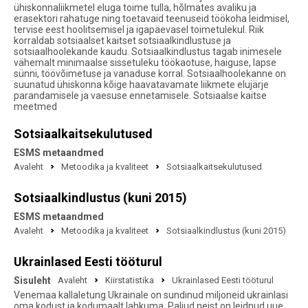
ühiskonnaliikmetel eluga toime tulla, hõlmates avaliku ja
erasektori rahatuge ning toetavaid teenuseid töökoha leidmisel,
tervise eest hoolitsemisel ja igapäevasel toimetulekul. Riik
korraldab sotsiaalset kaitset sotsiaalkindlustuse ja
sotsiaalhoolekande kaudu. Sotsiaalkindlustus tagab inimesele
vähemalt minimaalse sissetuleku töökaotuse, haiguse, lapse
sünni, töövõimetuse ja vanaduse korral. Sotsiaalhoolekanne on
suunatud ühiskonna kõige haavatavamate liikmete elujärje
parandamisele ja vaesuse ennetamisele. Sotsiaalse kaitse
meetmed
Sotsiaalkaitsekulutused
ESMS metaandmed
Avaleht
Metoodika ja kvaliteet
Sotsiaalkaitsekulutused
Sotsiaalkindlustus (kuni 2015)
ESMS metaandmed
Avaleht
Metoodika ja kvaliteet
Sotsiaalkindlustus (kuni 2015)
Ukrainlased Eesti tööturul
Sisuleht
Avaleht
Kiirstatistika
Ukrainlased Eesti tööturul
Venemaa kallaletung Ukrainale on sundinud miljoneid ukrainlasi
oma kodust ja kodumaalt lahkuma. Paljud neist on leidnud uue