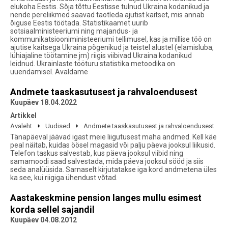
elukoha Eestis. Sõja tõttu Eestisse tulnud Ukraina kodanikud ja
nende pereliikmed saavad taotleda ajutist kaitset, mis annab
õiguse Eestis töötada. Statistikaamet uurib
sotsiaalministeeriumi ning majandus- ja
kommunikatsiooniministeeriumi tellimusel, kas ja millise töö on
ajutise kaitsega Ukraina põgenikud ja teistel alustel (elamisluba,
lühiajaline töötamine jm) riigis viibivad Ukraina kodanikud
leidnud. Ukrainlaste tööturu statistika metoodika on
uuendamisel. Avaldame
Andmete taaskasutusest ja rahvaloendusest
Kuupäev 18.04.2022
Artikkel
Avaleht
Uudised
Andmete taaskasutusest ja rahvaloendusest
Tänapäeval jäävad igast meie liigutusest maha andmed. Kell käe
peal näitab, kuidas öösel magasid või palju päeva jooksul liikusid.
Telefon taskus salvestab, kus päeva jooksul viibid ning
samamoodi saad salvestada, mida päeva jooksul sööd ja siis
seda analüüsida. Sarnaselt kirjutatakse iga kord andmetena üles
ka see, kui riigiga ühendust võtad.
Aastakeskmine pension langes mullu esimest
korda sellel sajandil
Kuupäev 04.08.2012