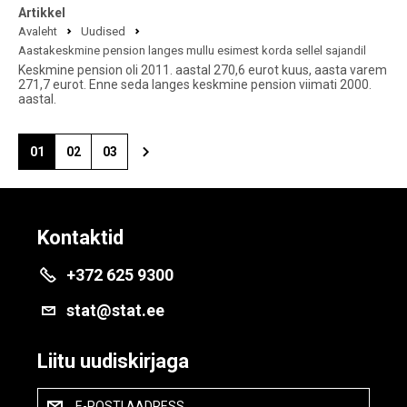
Artikkel
Avaleht
Uudised
Aastakeskmine pension langes mullu esimest korda sellel sajandil
Keskmine pension oli 2011. aastal 270,6 eurot kuus, aasta varem
271,7 eurot. Enne seda langes keskmine pension viimati 2000.
aastal.
01
02
03
Kontaktid
+372 625 9300
stat@stat.ee
Liitu uudiskirjaga
E-POSTI AADRESS