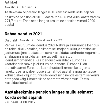
Artikkel
Avaleht
Uudised
Aastakeskmine pension langes mullu esimest korda sellel sajandil
Keskmine pension oli 2011. aastal 270,6 eurot kuus, aasta varem
271,7 eurot. Enne seda langes keskmine pension viimati 2000.
aastal.
Rahvaloendus 2021
Sisuleht
Avaleht
Rahvaloendus 2021
Rahva ja eluruumide loendus 2021 Rahva ja eluruumide loendus
on rahvusliku koostise, paiknemise, majandusliku ja sotsiaalse
jaotumuse jms teadasaamiseks korraldatav andmete kogumine,
analüüsimine ja üldistamine täpselt määratud
loendusmomendiga. Kes loendust korraldab? Euroopas
koordineerib rahva ja eluruumide loendusi Euroopa Liidu
statistikaamet Eurostat, kes kohustab liikmesriike tegema
järjekordse rahvaloenduse ettenähtud aastal ja määrab täpse
kohustuslike väljundtunnuste loendi ning nende esitamise vormi,
et tagada kõigi liikmesriikide andmete võrreldavus. Eestis
korraldab loendust
Aastakeskmine pension langes mullu esimest
korda sellel sajandil
Kuupäev 04.08.2012