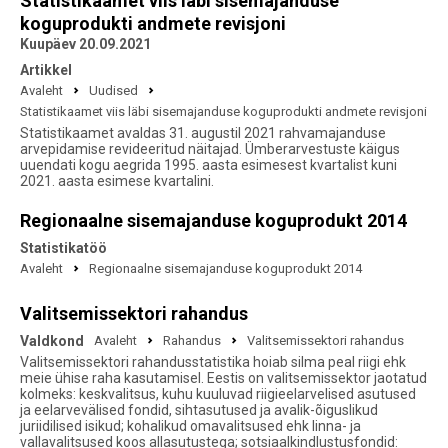
Statistikaamet viis läbi sisemajanduse
koguprodukti andmete revisjoni
Kuupäev 20.09.2021
Artikkel
Avaleht
Uudised
Statistikaamet viis läbi sisemajanduse koguprodukti andmete revisjoni
Statistikaamet avaldas 31. augustil 2021 rahvamajanduse
arvepidamise revideeritud näitajad. Ümberarvestuste käigus
uuendati kogu aegrida 1995. aasta esimesest kvartalist kuni
2021. aasta esimese kvartalini.
Regionaalne sisemajanduse koguprodukt 2014
Statistikatöö
Avaleht
Regionaalne sisemajanduse koguprodukt 2014
Valitsemissektori rahandus
Valdkond
Avaleht
Rahandus
Valitsemissektori rahandus
Valitsemissektori rahandusstatistika hoiab silma peal riigi ehk
meie ühise raha kasutamisel. Eestis on valitsemissektor jaotatud
kolmeks: keskvalitsus, kuhu kuuluvad riigieelarvelised asutused
ja eelarvevälised fondid, sihtasutused ja avalik-õiguslikud
juriidilised isikud; kohalikud omavalitsused ehk linna- ja
vallavalitsused koos allasutustega; sotsiaalkindlustusfondid: