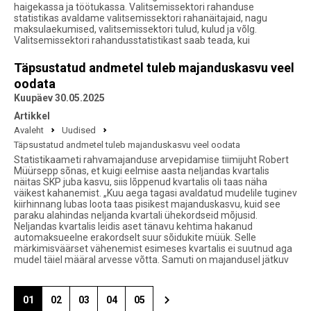
haigekassa ja töötukassa. Valitsemissektori rahanduse
statistikas avaldame valitsemissektori rahanäitajaid, nagu
maksulaekumised, valitsemissektori tulud, kulud ja võlg.
Valitsemissektori rahandusstatistikast saab teada, kui
Täpsustatud andmetel tuleb majanduskasvu veel
oodata
Kuupäev 30.05.2025
Artikkel
Avaleht
Uudised
Täpsustatud andmetel tuleb majanduskasvu veel oodata
Statistikaameti rahvamajanduse arvepidamise tiimijuht Robert
Müürsepp sõnas, et kuigi eelmise aasta neljandas kvartalis
näitas SKP juba kasvu, siis lõppenud kvartalis oli taas näha
väikest kahanemist. „Kuu aega tagasi avaldatud mudelile tuginev
kiirhinnang lubas loota taas pisikest majanduskasvu, kuid see
paraku alahindas neljanda kvartali ühekordseid mõjusid.
Neljandas kvartalis leidis aset tänavu kehtima hakanud
automaksueelne erakordselt suur sõidukite müük. Selle
märkimisväärset vähenemist esimeses kvartalis ei suutnud aga
mudel täiel määral arvesse võtta. Samuti on majandusel jätkuv
01
02
03
04
05