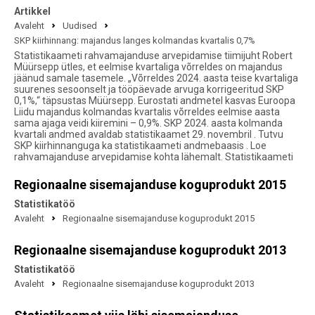
Artikkel
Avaleht
Uudised
SKP kiirhinnang: majandus langes kolmandas kvartalis 0,7%
Statistikaameti rahvamajanduse arvepidamise tiimijuht Robert
Müürsepp ütles, et eelmise kvartaliga võrreldes on majandus
jäänud samale tasemele. „Võrreldes 2024. aasta teise kvartaliga
suurenes sesoonselt ja tööpäevade arvuga korrigeeritud SKP
0,1%,“ täpsustas Müürsepp. Eurostati andmetel kasvas Euroopa
Liidu majandus kolmandas kvartalis võrreldes eelmise aasta
sama ajaga veidi kiiremini – 0,9%. SKP 2024. aasta kolmanda
kvartali andmed avaldab statistikaamet 29. novembril . Tutvu
SKP kiirhinnanguga ka statistikaameti andmebaasis . Loe
rahvamajanduse arvepidamise kohta lähemalt. Statistikaameti
Regionaalne sisemajanduse koguprodukt 2015
Statistikatöö
Avaleht
Regionaalne sisemajanduse koguprodukt 2015
Regionaalne sisemajanduse koguprodukt 2013
Statistikatöö
Avaleht
Regionaalne sisemajanduse koguprodukt 2013