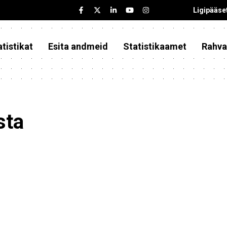
Ligipääse
tistikat
Esita andmeid
Statistikaamet
Rahva
sta