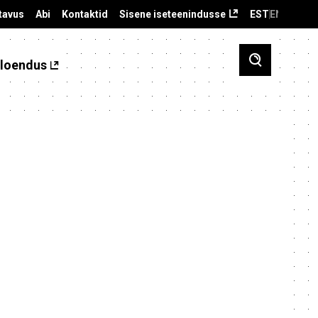
tavus
Abi
Kontaktid
Sisene iseteenindusse
EST
ENG
loendus