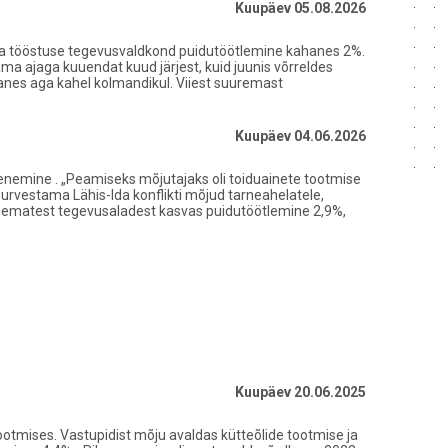
Kuupäev 05.08.2026
tleva tööstuse tegevusvaldkond puidutöötlemine kahanes 2%.
a ajaga kuuendat kuud järjest, kuid juunis võrreldes
anes aga kahel kolmandikul. Viiest suuremast
Kuupäev 04.06.2026
vähenemine . „Peamiseks mõjutajaks oli toiduainete tootmise
urvestama Lähis-Ida konflikti mõjud tarneahelatele,
ulisematest tegevusaladest kasvas puidutöötlemine 2,9%,
Kuupäev 20.06.2025
otmises. Vastupidist mõju avaldas kütteõlide tootmise ja