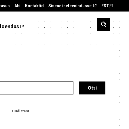
tavus
Abi
Kontaktid
Sisene iseteenindusse
EST
ENG
loendus
Uudistest