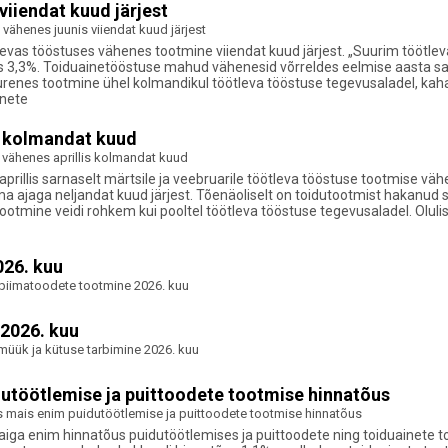
iiendat kuud järjest
vähenes juunis viiendat kuud järjest
öötlevas tööstuses vähenes tootmine viiendat kuud järjest. „Suurim töö
 3,3%. Toiduainetööstuse mahud vähenesid võrreldes eelmise aasta sam
uurenes tootmine ühel kolmandikul töötleva tööstuse tegevusaladel, kah
inete
s kolmandat kuud
 vähenes aprillis kolmandat kuud
s aprillis sarnaselt märtsile ja veebruarile töötleva tööstuse tootmise 
ajaga neljandat kuud järjest. Tõenäoliselt on toidutootmist hakanud s
s tootmine veidi rohkem kui pooltel töötleva tööstuse tegevusaladel. Ol
026. kuu
 piimatoodete tootmine 2026. kuu
 2026. kuu
müük ja kütuse tarbimine 2026. kuu
utöötlemise ja puittoodete tootmise hinnatõus
s mais enim puidutöötlemise ja puittoodete tootmise hinnatõus
iga enim hinnatõus puidutöötlemises ja puittoodete ning toiduainete to