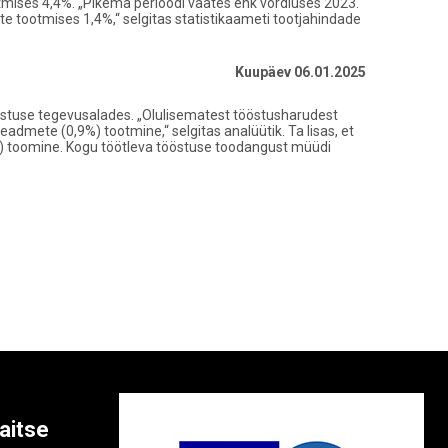
tmises 4,4%. „Pikema perioodi vaates ehk võrdluses 2023.
e tootmises 1,4%,“ selgitas statistikaameti tootjahindade
Kuupäev 06.01.2025
ööstuse tegevusalades. „Olulisematest tööstusharudest
admete (0,9%) tootmine,“ selgitas analüütik. Ta lisas, et
) toomine. Kogu töötleva tööstuse toodangust müüdi
aitse