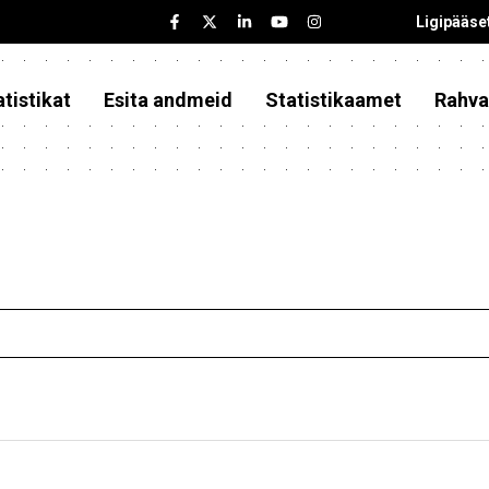
Ligipääse
tistikat
Esita andmeid
Statistikaamet
Rahva