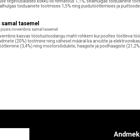
use tegevusalades kokku oli hinnatõus 1,1%, sealhulgas toiduainete too
lhulgas toiduainete tootmises 1,5% ning puidutöötlemises ja puittoodet
 samal tasemel
püsis novembris samal tasemel
t novembris kasvas tööstustoodangu maht rohkem kui pooltes töötleva t
admete (20%) tootmine ning vähesel määral ka arvutite ja elektroonikase
tlemine (3,4%) ning mootorsõidukite, haagiste ja poolhaagiste (21,2%
ga
Andmek