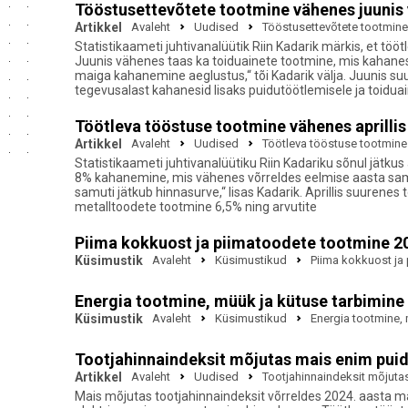
Tööstusettevõtete tootmine vähenes juunis v
Artikkel
Avaleht
Uudised
Tööstusettevõtete tootmine 
Statistikaameti juhtivanalüütik Riin Kadarik märkis, et t
Juunis vähenes taas ka toiduainete tootmine, mis kahanes
maiga kahanemine aeglustus,“ tõi Kadarik välja. Juunis s
tegevusalast kahanesid lisaks puidutöötlemisele ja toidua
Töötleva tööstuse tootmine vähenes aprilli
Artikkel
Avaleht
Uudised
Töötleva tööstuse tootmine
Statistikaameti juhtivanalüütiku Riin Kadariku sõnul jätku
8% kahanemine, mis vähenes võrreldes eelmise aasta sama 
samuti jätkub hinnasurve,“ lisas Kadarik. Aprillis suurene
metalltoodete tootmine 6,5% ning arvutite
Piima kokkuost ja piimatoodete tootmine 2
Küsimustik
Avaleht
Küsimustikud
Piima kokkuost ja
Energia tootmine, müük ja kütuse tarbimine
Küsimustik
Avaleht
Küsimustikud
Energia tootmine, 
Tootjahinnaindeksit mõjutas mais enim puid
Artikkel
Avaleht
Uudised
Tootjahinnaindeksit mõjuta
Mais mõjutas tootjahinnaindeksit võrreldes 2024. aasta ma