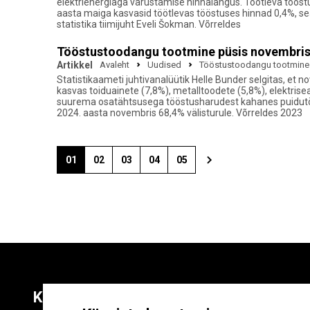
elektrienergiaga varustamise hinnalangus. Töötleva tööst
aasta maiga kasvasid töötlevas tööstuses hinnad 0,4%, sea
statistika tiimijuht Eveli Šokman. Võrreldes
Tööstustoodangu tootmine püsis novembris
Artikkel
Avaleht
Uudised
Tööstustoodangu tootmine 
Statistikaameti juhtivanalüütik Helle Bunder selgitas, e
kasvas toiduainete (7,8%), metalltoodete (5,8%), elektrise
suurema osatähtsusega tööstusharudest kahanes puidutöö
2024. aasta novembris 68,4% välisturule. Võrreldes 2023
01
02
03
04
05
Kontaktid
Liitu uudiskirja