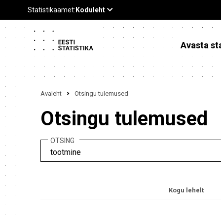
Avasta sta
Avaleht
Otsingu tulemused
Otsingu tulemused
OTSING
Kogu lehelt