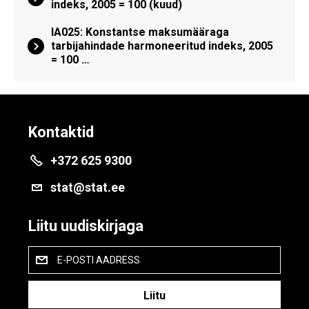
indeks, 2005 = 100 (kuud)
IA025: Konstantse maksumääraga
tarbijahindade harmoneeritud indeks, 2005
= 100 …
Kontaktid
+372 625 9300
stat@stat.ee
Liitu uudiskirjaga
E-POSTI AADRESS