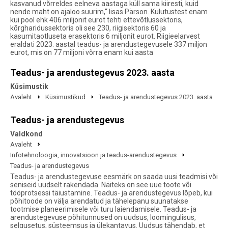
kasvanud võrreldes eelneva aastaga küll sama kiiresti, kuid
nende maht on ajaloo suurim,“ lisas Pärson. Kulutustest enam
kui pool ehk 406 miljonit eurot tehti ettevõtlussektoris,
kõrgharidussektoris oli see 230, riigisektoris 60 ja
kasumitaotluseta erasektoris 6 miljonit eurot. Riigieelarvest
eraldati 2023. aastal teadus- ja arendustegevusele 337 miljon
eurot, mis on 77 miljoni võrra enam kui aasta
Teadus- ja arendustegevus 2023. aasta
Küsimustik
Avaleht
Küsimustikud
Teadus- ja arendustegevus 2023. aasta
Teadus- ja arendustegevus
Valdkond
Avaleht
Infotehnoloogia, innovatsioon ja teadus-arendustegevus
Teadus- ja arendustegevus
Teadus- ja arendustegevuse eesmärk on saada uusi teadmisi või
seniseid uudselt rakendada. Näiteks on see uue toote või
tööprotsessi täiustamine. Teadus- ja arendustegevus lõpeb, kui
põhitoode on välja arendatud ja tähelepanu suunatakse
tootmise planeerimisele või turu laiendamisele. Teadus- ja
arendustegevuse põhitunnused on uudsus, loomingulisus,
selgusetus, süsteemsus ja ülekantavus. Uudsus tähendab, et