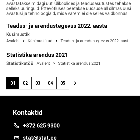
avastatakse midagi uut. Ülikoolides ja teadusasutustes tehakse
selleks uuringuid. Ettevõtluses peetakse uudsuse all silmas uusi
avastusi ja tehnoloogiaid, mida varem ei ole selles valdkonnas
Teadus- ja arendustegevus 2022. aasta
Küsimustik
Avaleht
Küsimustikud
Teadus- ja arendustegevus 2022. aasta
Statistika arendus 2021
Statistikatöö
Avaleht
Statistika arendus 2021
01
02
03
04
05
Kontaktid
+372 625 9300
stat@stat.ee