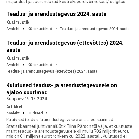
majandust ja suurendavad Eesti ekspordivõimekust,“ selgitas
Teadus- ja arendustegevus 2024. aasta
Küsimustik
Avaleht
Küsimustikud
Teadus- ja arendustegevus 2024. aasta
Teadus- ja arendustegevus (ettevõttes) 2024.
aasta
Küsimustik
Avaleht
Küsimustikud
Teadus- ja arendustegevus (ettevõttes) 2024. aasta
Kulutused teadus- ja arendustegevusele on
ajaloo suurimad
Kuupäev 19.12.2024
Artikkel
Avaleht
Uudised
Kulutused teadus- ja arendustegevusele on ajaloo suurimad
Statistikaameti juhtivanalüütik Tiina Pärson tõi välja, et kulutuste
maht teadus- ja arendustegevusele oli mullu 702 miljonit eurot,
mis on 61 miljonit eurot rohkem kui 2022. aastal. „Kulutused ei