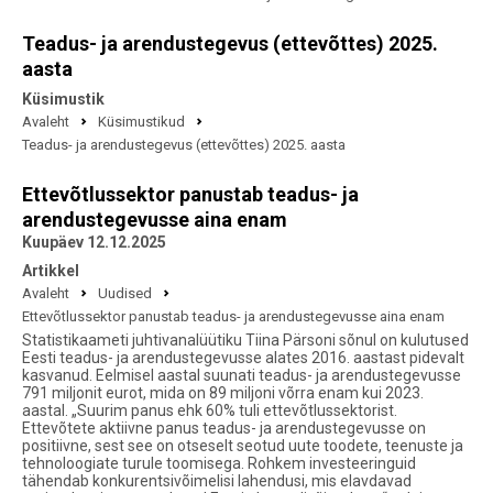
Teadus- ja arendustegevus (ettevõttes) 2025.
aasta
Küsimustik
Avaleht
Küsimustikud
Teadus- ja arendustegevus (ettevõttes) 2025. aasta
Ettevõtlussektor panustab teadus- ja
arendustegevusse aina enam
Kuupäev 12.12.2025
Artikkel
Avaleht
Uudised
Ettevõtlussektor panustab teadus- ja arendustegevusse aina enam
Statistikaameti juhtivanalüütiku Tiina Pärsoni sõnul on kulutused
Eesti teadus- ja arendustegevusse alates 2016. aastast pidevalt
kasvanud. Eelmisel aastal suunati teadus- ja arendustegevusse
791 miljonit eurot, mida on 89 miljoni võrra enam kui 2023.
aastal. „Suurim panus ehk 60% tuli ettevõtlussektorist.
Ettevõtete aktiivne panus teadus- ja arendustegevusse on
positiivne, sest see on otseselt seotud uute toodete, teenuste ja
tehnoloogiate turule toomisega. Rohkem investeeringuid
tähendab konkurentsivõimelisi lahendusi, mis elavdavad