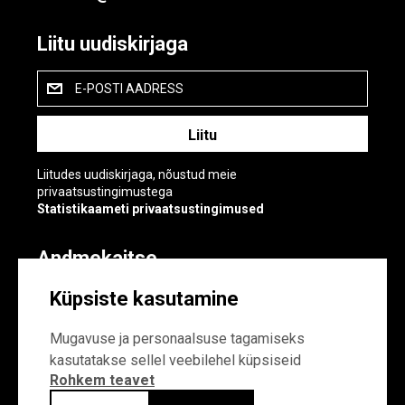
Liitu uudiskirjaga
E-POSTI AADRESS
Liitudes uudiskirjaga, nõustud meie
privaatsustingimustega
Statistikaameti privaatsustingimused
Andmekaitse
Andmekaitse
Küpsiste kasutamine
Küpsiste sätted
Mugavuse ja personaalsuse tagamiseks
kasutatakse sellel veebilehel küpsiseid
Rohkem teavet