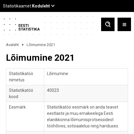
Avaleht
Lõimumine 2021
Lõimumine 2021
Statistikatöö
Lõimumine
nimetus
Statistikatöö
40023
kood
Eesmärk
Statistikatöö eesmärk on anda teavet
eestlaste ja muu emakeelega Eesti
elanikkonna lõimumisprotsessidest
tööhõives, sotsiaalelus ning hariduses.