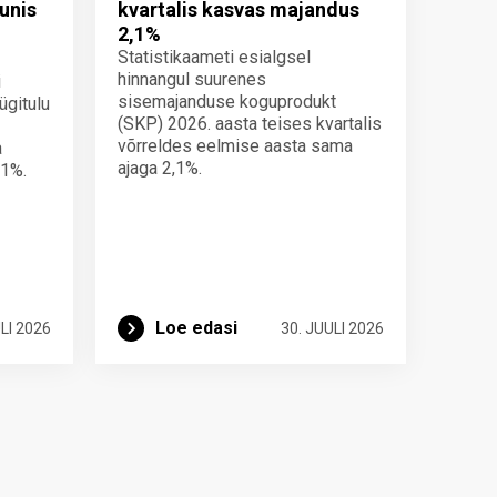
unis
kvartalis kasvas majandus
2,1%
Statistikaameti esialgsel
hinnangul suurenes
i
sisemajanduse koguprodukt
ügitulu
(SKP) 2026. aasta teises kvartalis
võrreldes eelmise aasta sama
a
ajaga 2,1%.
 1%.
Loe edasi
LI 2026
30. JUULI 2026