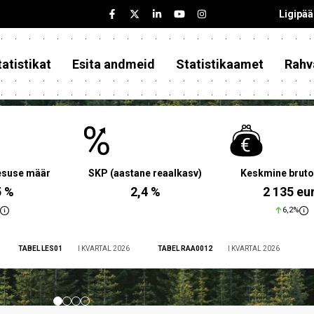
Ligipä
atistikat
Esita andmeid
Statistikaamet
Rahv
aesuse määr
SKP (aastane reaalkasv)
Keskmine bruto
5 %
2,4 %
2 135 eu
6,2%
TABEL LES01
I KVARTAL 2026
TABEL RAA0012
I KVARTAL 2026