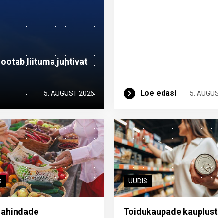
otab liituma ­juhtivat
Loe edasi
5. AUGUST 2026
5. AUGU
S
UUDIS
jahindade
Toidukaupade kauplust