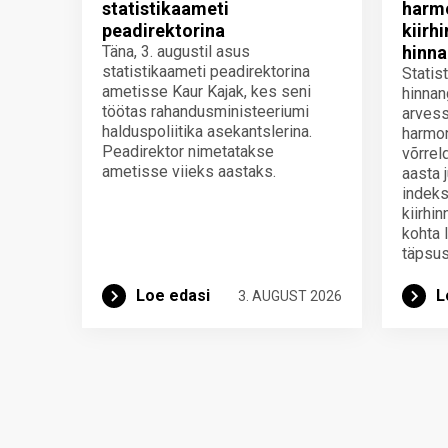
statistikaameti
harmo
peadirektorina
kiirh
Täna, 3. augustil asus
hinna
statistikaameti peadirektorina
Statis
ametisse Kaur Kajak, kes seni
hinnan
töötas rahandusministeeriumi
arvess
halduspoliitika asekantslerina.
harmon
Peadirektor nimetatakse
võrrel
ametisse viieks aastaks.
aasta 
indeks
kiirhi
kohta 
täpsus
Loe edasi
L
3. AUGUST 2026