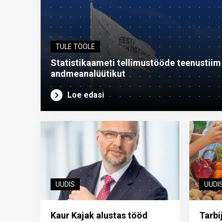
TULE TÖÖLE
Statistikaameti tellimustööde teenustiim o
andme­analüütikut
Loe edasi
UUDIS
UUDI
Kaur Kajak alustas tööd
Tarbi