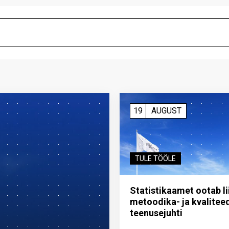
19
AUGUST
TULE TÖÖLE
Statistikaamet ootab l
metoodika- ja kvalitee
teenuse­juhti