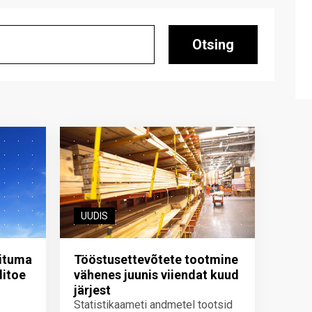
Otsing
UUDIS
iituma
Tööstusettevõtete tootmine
ditoe
vähenes juunis viiendat kuud
järjest
Statistikaameti andmetel tootsid