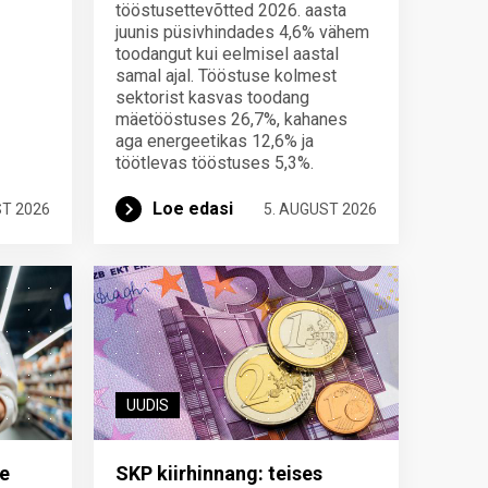
tööstusettevõtted 2026. aasta
juunis püsivhindades 4,6% vähem
toodangut kui eelmisel aastal
samal ajal. Tööstuse kolmest
sektorist kasvas toodang
mäetööstuses 26,7%, kahanes
aga energeetikas 12,6% ja
töötlevas tööstuses 5,3%.
Loe edasi
ST 2026
5. AUGUST 2026
UUDIS
e
SKP kiirhinnang: teises