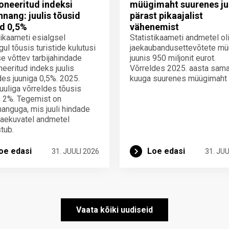
neeritud indeksi
müügimaht suurenes ju
innang: juulis tõusid
pärast pikaajalist
d 0,5%
vähenemist
tikaameti esialgsel
Statistikaameti andmetel ol
gul tõusis turistide kulutusi
jaekaubandusettevõtete mü
e võttev tarbijahindade
juunis 950 miljonit eurot.
eeritud indeks juulis
Võrreldes 2025. aasta sam
des juuniga 0,5%. 2025.
kuuga suurenes müügimaht
juuliga võrreldes tõusis
 2%. Tegemist on
nnanguga, mis juuli hindade
laekuvatel andmetel
tub.
oe edasi
Loe edasi
31. JUULI 2026
31. JUU
Vaata kõiki uudiseid